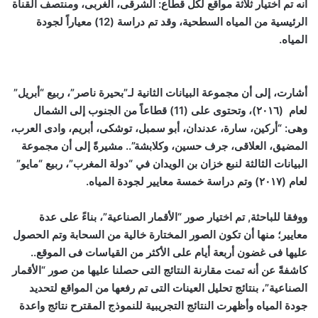
أنه تم اختيار ثلاثة مواقع لكل قطاع: الشرقى، الغربى، ومنتصف القناة
الرئيسية من المياه السطحية، وقد تم دراسة (12) معياراً لجودة
المياه.
أشارت، إلى أن مجموعة البيانات الثانية لـ”بحيرة ناصر”، ربيع “أبريل”
لعام (٢٠١٦)، وتحتوى على (11) قطاعاً من الجنوب إلى الشمال
وهى: “أركين، سارة، عدندان، أبو سمبل، توشكى، أبريم، وادى العرب،
المضيق، العلاقى، جرف حسين، وكلابشة”.. مشيرةً إلى أن مجموعة
البيانات الثالثة لنبع خزان بن الويدان في “دولة المغرب”، ربيع “مايو”
لعام (٢٠١٧) وتم دراسة خمسة معايير لجودة المياه.
ووفقا للباحثة, تم اختيار صور “الأقمار الصناعية”، بناءً على عدة
معايير؛ منها أن تكون الصور المختارة خالية من السحابة وتم الحصول
عليها فى غضون أربعة أيام على الأكثر من القياسات فى الموقع..
كاشفةً عن أنه تمت مقارنة النتائج التى حصلنا عليها من صور “الأقمار
الصناعية”، بنتائج تحليل العينات التى تم رفعها من المواقع لتحديد
جودة المياه وأظهرت النتائج التجريبية للنموذج المقترح نتائج واعدة