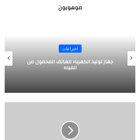
موهوبون
اختراعات
تصميم مبتكر .. طائرة بالطاقة الشمسية
يخترعها طلبة ألمانيون
مخترع
سوري
يعلن
عن
منظومة
التدفئة