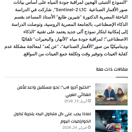
“النموذج التنبئى الهجين لمراقبة جودة المياه على أساس بيانات
صور الأقمار الصناعية
Sentinel-2 L1C
“
, شاركت في الدراسة
الباحثة المصرية الدكتورة “شيرين طايع”
الأستاذ المساعد بقسم
الذكاء الإصطناعى، بالجامعة المصرية الروسية، وتوصلت الدراسة
إلى إمكانية ابتكار نموذج آلى جديد يعتمد على تقنية “الذكاء
الاصطناعى”؛ لمراقبة جودة مياه “الأنهار، والبحيرات” تلقائيًا
وديناميكيًا من صور”الأقمار الصناعية”، “عن بُعد” لمعالجة مشكلة عدم
كفاية العينات وتوفير وقت وتكلفة جمع العينات من المواقع.
مقالات ذات صلة
“الخليج أجرو لاب”: نحو مستقبل واعد للأمن
الغذائي العربي
أبريل 13, 2026
لماذا يجب على كل متداول البدء بتجربة تداول
الخوارزميات اليوم
فبراير 24, 2026