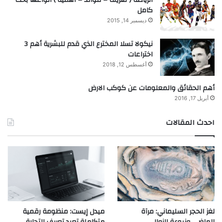
الرياضة ( تعريف – فوائد – اهمية ) انواعها بحث
كامل
ديسمبر 14, 2015
نيكولا تسلا المخترع الذي قدم للبشرية أهم 3
اختراعات
أغسطس 12, 2018
أهم الحقائق والمعلومات عن كوكب الارض
أبريل 17, 2016
احدث المقالات
لغز الحجر السليماني: مرآة
ميدل إيست: منظومة رقمية