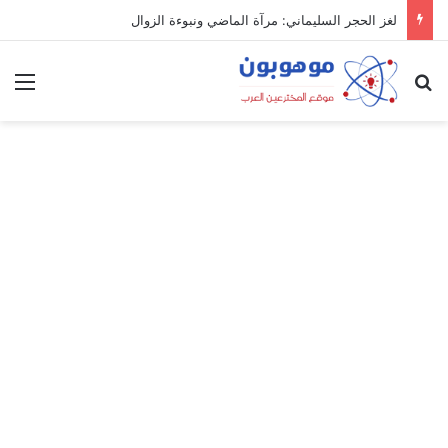
لغز الحجر السليماني: مرآة الماضي ونبوءة الزوال
بحث عن
الق