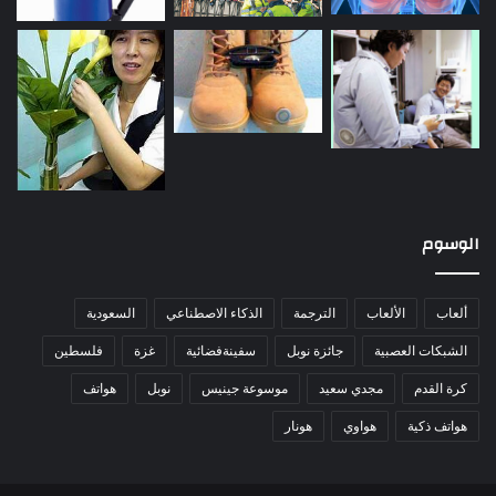
الوسوم
ألعاب
الألعاب
الترجمة
الذكاء الاصطناعي
السعودية
الشبكات العصبية
جائزة نوبل
سفينةفضائية
غزة
فلسطين
كرة القدم
مجدي سعيد
موسوعة جينيس
نوبل
هواتف
هواتف ذكية
هواوي
هونار