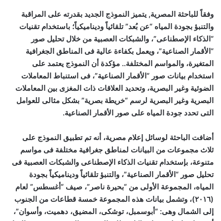
وفقاً للباحثة المصرية, يتميز النموذج الجديد بقدرته على المراقبة
والتنبؤ بجودة المياه “عن بُعد” تلقائياً وديناميكياً؛ باستخدام تقنيات
“الذكاء الإصطناعى”، والشبكات العصبية من خلال تحليل صور
“الأقمار الصناعية”، ويعمل بكفاءة عالية فى المناطق الجغرافية
المتغيرة، والمواسم المختلفة.. مؤكدة أن النموذج يعتمد على
استخدام بيانات صور “الأقمار الصناعية”، فى استنباط المعاملات
الضوئية وغير البصرية، وتحديد العلاقات ذات المغزى بين المعاملات
البصرية وغير البصرية لرسم “خريطة بصرية” بشكل مثالى للعوامل
التى تحدد جودة المياه على صور الأقمار الصناعية.
أضافت الباحثة لوسائل إعلام مصرية، أنه تم تطبيق النموذج على
ثلاث مجموعات من البيانات لمناطق جغرافية مختلفة فى مواسم
متنوعة، بإستخدام تقنيات الذكاء الإصطناعى والشبكات العصبية فى
تحليل صور “الأقمار الصناعية”، والتنبؤ تلقائياً وديناميكياً بجودة
المياه، المجموعة الأولى من “بحيرة ناصر”، صيف “أغسطس” لعام
(٢٠١٦)، وتشمل بيانات هذه المجموعة خمسة قطاعات من الجنوب
إلى الشمال وهى: “أبوسمبل، توشكى، المضيق، دهميت، وأسوان”،