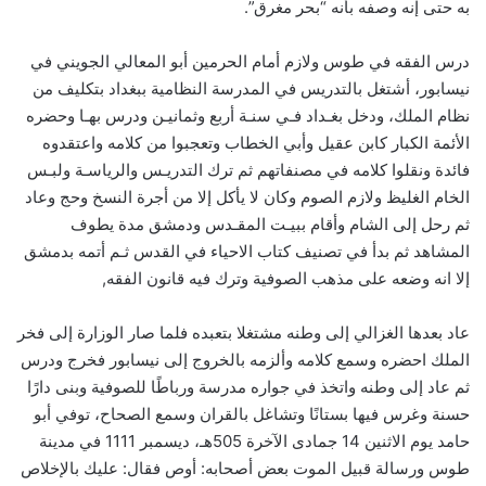
به حتى إنه وصفه بأنه “بحر مغرق”.
درس الفقه في طوس ولازم أمام الحرمين أبو المعالي الجويني في
نيسابور، أشتغل بالتدريس في المدرسة النظامية ببغداد بتكليف من
نظام الملك، ودخل بغـداد فـي سنـة أربع وثمانيـن ودرس بهـا وحضره
الأئمة الكبار كابن عقيل وأبي الخطاب وتعجبوا من كلامه واعتقدوه
فائدة ونقلوا كلامه في مصنفاتهم ثم ترك التدريـس والرياسـة ولبـس
الخام الغليظ ولازم الصوم وكان لا يأكل إلا من أجرة النسخ وحج وعاد
ثم رحل إلى الشام وأقام ببيـت المقـدس ودمشق مدة يطوف
المشاهد ثم بدأ في تصنيف كتاب الاحياء في القدس ثـم أتمه بدمشق
إلا انه وضعه على مذهب الصوفية وترك فيه قانون الفقه,
عاد بعدها الغزالي إلى وطنه مشتغلا بتعبده فلما صار الوزارة إلى فخر
الملك احضره وسمع كلامه وألزمه بالخروج إلى نيسابور فخرج ودرس
ثم عاد إلى وطنه واتخذ في جواره مدرسة ورباطًا للصوفية وبنى دارًا
حسنة وغرس فيها بستانًا وتشاغل بالقران وسمع الصحاح، توفي أبو
حامد يوم الاثنين 14 جمادى الآخرة 505هـ، ديسمبر 1111 في مدينة
طوس ورسالة قبيل الموت بعض أصحابه‏:‏ أوص فقال‏:‏ عليك بالإخلاص