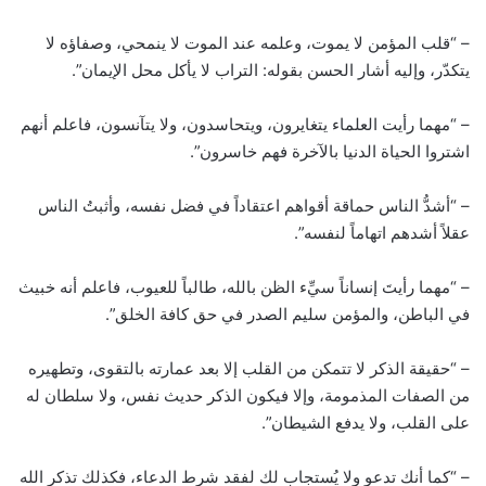
– “قلب المؤمن لا يموت، وعلمه عند الموت لا ينمحي، وصفاؤه لا
يتكدّر، وإليه أشار الحسن بقوله: التراب لا يأكل محل الإيمان”.
– “مهما رأيت العلماء يتغايرون، ويتحاسدون، ولا يتآنسون، فاعلم أنهم
اشتروا الحياة الدنيا بالآخرة فهم خاسرون”.
– “أشدُّ الناس حماقة أقواهم اعتقاداً في فضل نفسه، وأثبتُ الناس
عقلاً أشدهم اتهاماً لنفسه”.
– “مهما رأيتَ إنساناً سيِّء الظن بالله، طالباً للعيوب، فاعلم أنه خبيث
في الباطن، والمؤمن سليم الصدر في حق كافة الخلق”.
– “حقيقة الذكر لا تتمكن من القلب إلا بعد عمارته بالتقوى، وتطهيره
من الصفات المذمومة، وإلا فيكون الذكر حديث نفس، ولا سلطان له
على القلب، ولا يدفع الشيطان”.
– “كما أنك تدعو ولا يُستجاب لك لفقد شرط الدعاء، فكذلك تذكر الله