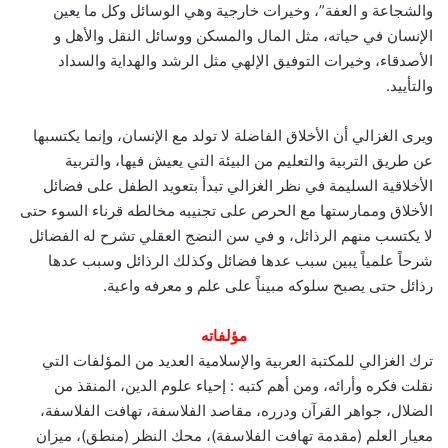
والشجاعة و العفة”، وخيرات خارجية وهي الوسائل وكل ما يعين
الإنسان في حياته، مثل المال والمسكن ووسائل النقل والأهل و
الأصدقاء، وخيرات التوفيق الإلهي مثل الرشد والهداية والسداد
والتأييد.
ويرى الغزالي أن الأخلاق الفاضلة لا تولد مع الإنسان، وإنما يكتسبها
عن طريق التربية والتعليم من البيئة التي يعيش فيها، والتربية
الأخلاقية السليمة في نظر الغزالي تبدأ بتعويد الطفل على فضائل
الأخلاق وممارستها مع الحرص على تجنيبه مخالطه قرناء السوء حتى
لا يكتسب منهم الرذائل، و في سن النضج العقلي تشرح له الفضائل
شرحاً علمياً يبين سبب عدها فضائل وكذلك الرذائل وسبب عدها
رذائل حتى يصبح سلوكه مبيناً على علم و معرفه واعية.
مؤلفاته
ترك الغزالي للمكتبة العربية والإسلامية العديد من المؤلفات التي
نقلت فكره وأرائه، ومن أهم كتبه : إحياء علوم الدين، المنقذ من
الضلال، جواهر القرآن ودرره، مقاصد الفلاسفة، تهافت الفلاسفة،
معيار العلم (مقدمة تهافت الفلاسفة)، محك النظر (منطق)، ميزان