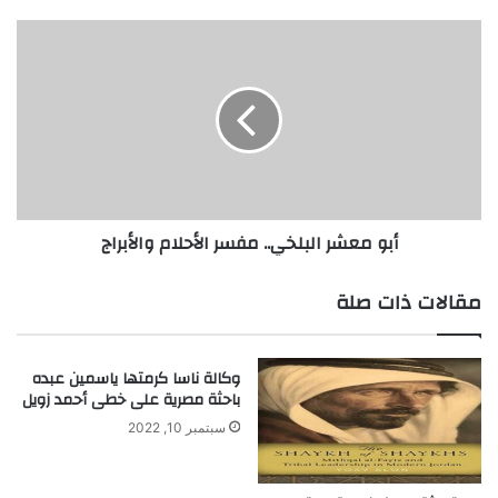
ي
خ
أ
ا
ب
ل
و
أ
م
ك
ع
ب
ش
ر
ر
و
ا
ا
ل
أبو معشر البلخي.. مفسر الأحلام والأبراج
ل
ب
ف
ل
ي
خ
مقالات ذات صلة
ل
ي
س
.
و
.
وكالة ناسا كرمتها ياسمين عبده
ف
م
باحثة مصرية على خطى أحمد زويل
ا
ف
ل
س
سبتمبر 10, 2022
م
ر
ت
ا
ص
ل