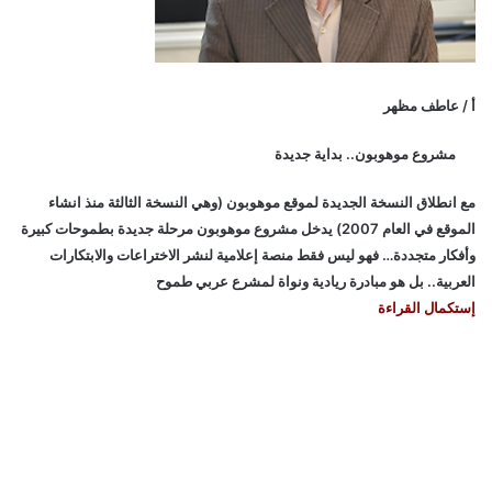
أ / عاطف مظهر
مشروع موهوبون.. بداية جديدة
مع انطلاق النسخة الجديدة لموقع موهوبون (وهي النسخة الثالثة منذ انشاء
الموقع في العام 2007) يدخل مشروع موهوبون مرحلة جديدة بطموحات كبيرة
وأفكار متجددة… فهو ليس فقط منصة إعلامية لنشر الاختراعات والابتكارات
العربية.. بل هو مبادرة ريادية ونواة لمشرع عربي طموح
إستكمال القراءة