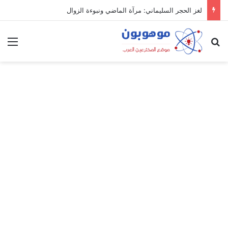
لغز الحجر السليماني: مرآة الماضي ونبوءة الزوال
بحث عن
الق