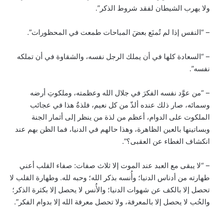
ولا يهرب الشيطان لفقد شروط الذكر”.
– “النفس إذا لم تُمنَع بعضَ المباحات طمعت في المحظورات”.
– “السعادة كلها في أن يملك الرجل نفسه، والشقاوة في أن تملكه
نفسه”.
– “من عوَّد نفسه الفكرَ في جلال الله وعظمته، وملكوتِ أرضه
وسمائه، صار ذلك عنده ألذّ من كل نعيم، فلذةُ هذا في عجائب
الملكوت على الدوام، أعظم من لذة من ينظر إلى أثمار الجنة
وبساتينها بالعين الظاهرة، وهذا حالهم في الدنيا، فما الظن بهم عند
انكشاف الغطاء عن العقبى؟”.
– “لا يبقى مع العبد عند الموت إلا ثلاث صفات: صفاء القلب أعني
طهارته من أدناس الدنيا؛ وأُنسه بذكر الله؛ وحبه لله. وطهارة القلب لا
تحصل إلا بالكف عن شهوات الدنيا؛ والأُنس لا يحصل إلا بكثرة الذكر؛
والحُب لا يحصل إلا بالمعرفة، ولا تحصل معرفة الله إلا بدوام الفكر”.