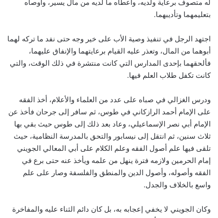
له متصوف برعاية ولديه، وأعطاه ما لديه من مال يسير، وأوصاه
بتعليمهما وتأديبهما.
اجتهد الرجل في تنفيذ وصية الأب على خير وجه حتى نفد ما تركه لهما
أبوهما من المال، وتعذر عليه القيام برعايتهما والإنفاق عليهما،
فألحقهما بإحدى المدارس التي كانت منتشرة في ذلك الوقت، والتي
كانت تكفل طلاب العلم فيها.
ودرس الغزالي في صباه على عدد من العلماء والأعلام، أخذ الفقه
على الإمام أحمد الرازكاني في طوس، ثم سافر إلى جرحان فأخذ عن
الإمام أبي نصر الإسماعيلي، وعاد بعد ذلك إلى طوس حيث بقي بها
ثلاث سنين، ثم انتقل إلى نيسابور والتحق بالمدرسة النظامية، حيث
تلقى فيها علم أصول الفقه وعلم الكلام على أبي المعالي الجويني
إمام الحرمين ولازمه فترة ينهل من علمه ويأخذ عنه حتى برع في
الفقه وأصوله، وأصول الدين والمنطق والفلسفة وصار على علم
واسع بالخلاف والجدل.
وكان الجويني لا يخفي إعجابه به، بل كان دائم الثناء عليه والمفاخرة