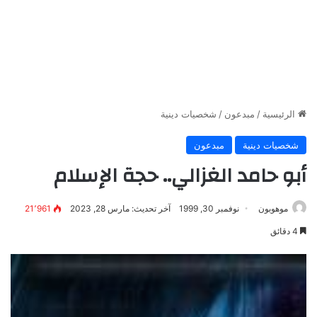
الرئيسية
/
مبدعون
/
شخصيات دينية
شخصيات دينية
مبدعون
أبو حامد الغزالي.. حجة الإسلام
موهوبون
نوفمبر 30, 1999
آخر تحديث: مارس 28, 2023
21٬961
4 دقائق