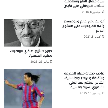
سيرة مثقال الفايز ومقاومته
و
للانتداب البريطاني على الأردن
أ
ف
ح
سبتمبر 6, 2016
ل
ا
أبو بكر باحاج عالم وبروفيسور
وأهم المرجعيات على مستوى
م
العالم
و
ا
أكتوبر 8, 2021
ل
أ
جورج دانتزيج.. عبقري الرياضيات
ب
وعلوم الكمبيوتر
ر
ا
يوليو 23, 2023
ج
صاحب خدمات جليلة للمعرفة
والثقافة والإبداع والإنسانية..
الشاعر الدكتور عبد الولي
الشميري.. سيرة ومسيرة
ديسمبر 10, 2025