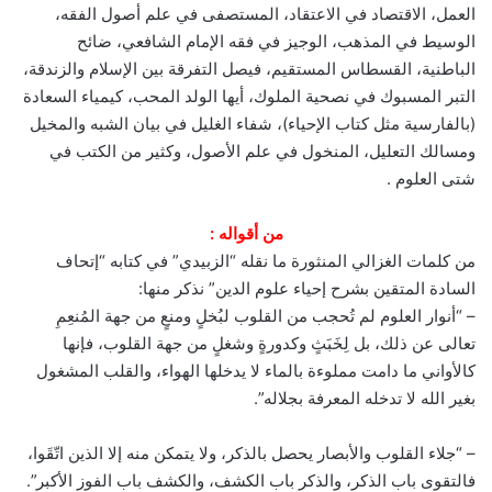
العمل، الاقتصاد في الاعتقاد، المستصفى في علم أصول الفقه،
الوسيط في المذهب، الوجيز في فقه الإمام الشافعي، ضائح
الباطنية، القسطاس المستقيم، فيصل التفرقة بين الإسلام والزندقة،
التبر المسبوك في نصحية الملوك، أيها الولد المحب، كيمياء السعادة
(بالفارسية مثل كتاب الإحياء)، شفاء الغليل في بيان الشبه والمخيل
ومسالك التعليل، المنخول في علم الأصول، وكثير من الكتب في
شتى العلوم .
من أقواله :
من كلمات الغزالي المنثورة ما نقله “الزبيدي” في كتابه “إتحاف
السادة المتقين بشرح إحياء علوم الدين” نذكر منها:
– “أنوار العلوم لم تُحجب من القلوب لبُخلٍ ومنعٍ من جهة المُنعِمِ
تعالى عن ذلك، بل لِخَبَثٍ وكدورةٍ وشغلٍ من جهة القلوب، فإنها
كالأواني ما دامت مملوءة بالماء لا يدخلها الهواء، والقلب المشغول
بغير الله لا تدخله المعرفة بجلاله”.
– “جلاء القلوب والأبصار يحصل بالذكر، ولا يتمكن منه إلا الذين اتّقَوا،
فالتقوى باب الذكر، والذكر باب الكشف، والكشف باب الفوز الأكبر”.