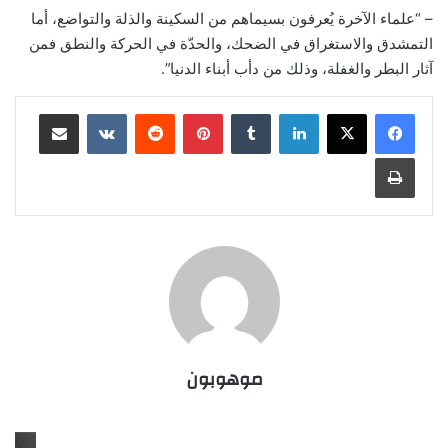
– “علماء الآخرة يُعرفون بسيماهم من السكينة والذلة والتواضع، أما
التمشدق والاستغراق في الضحك، والحدّة في الحركة والنطق فمن
آثار البطر والغفلة، وذلك من دأب أبناء الدنيا”.
لينكدإن
‏Tumblr
بينتيريست
‏Reddit
‏VKontakte
مشاركة عبر البريد
طباعة
موهوبون