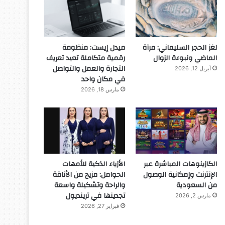
لغز الحجر السليماني: مرآة
ميدل إيست: منظومة
الماضي ونبوءة الزوال
رقمية متكاملة تعيد تعريف
التجارة والعمل والتواصل
أبريل 12, 2026
في مكان واحد
مارس 18, 2026
المجلة
ديسمبر 10, 2025
الكازينوهات المباشرة عبر
الأزياء الذكية للأمهات
 يخرج قصاصات الورق من أنفه و
الإنترنت وإمكانية الوصول
الحوامل: مزيج من الأناقة
من السعودية
والراحة وتشكيلة واسعة
تجدينها في ترينديول
مارس 2, 2026
فبراير 27, 2026