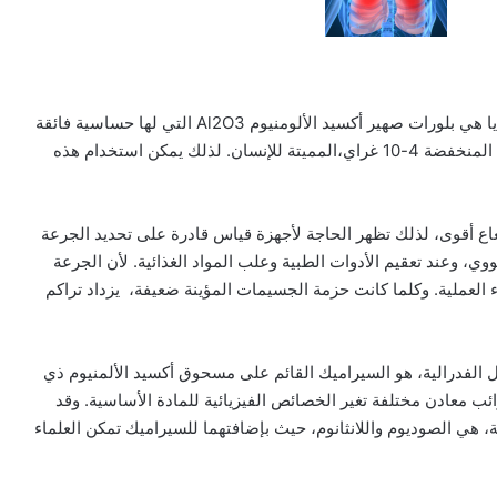
المادة الأساسية المستخدمة في الكشف عن الاشعاع، تقليديا هي بلورات صهير أكسيد الألومنيوم Al2O3 التي لها حساسية فائقة
لكشف الإشعاع المؤين بدقة عالية، حتى في نطاق الجرعات المنخفضة 4-10 غراي،المميتة للإنسان. لذلك يمكن استخدام هذه
اع أقوى، لذلك تظهر الحاجة لأجهزة قياس قادرة على تحديد الجرعة
ي مجال الطب النووي، وعند تعقيم الأدوات الطبية وعلب المواد الغذائية. لأن الجرعة
اء العملية. وكلما كانت حزمة الجسيمات المؤينة ضعيفة، يزداد تراكم
ال الفدرالية، هو السيراميك القائم على مسحوق أكسيد الألمنيوم ذي
وائب معادن مختلفة تغير الخصائص الفيزيائية للمادة الأساسية. وقد
 هي الصوديوم واللانثانوم، حيث بإضافتهما للسيراميك تمكن العلماء