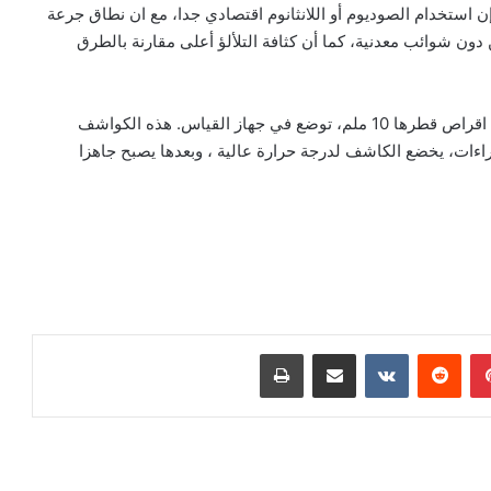
 استخدام الصوديوم أو اللانثانوم اقتصادي جدا، مع ان نطاق جرعة
دون شوائب معدنية، كما أن كثافة التلألؤ أعلى مقارنة بالطرق
وكواشف السيراميك القائم على أكسيد الألمنيوم، عبارة عن اقراص قطرها 10 ملم، توضع في جهاز القياس. هذه الكواشف
اءات، يخضع الكاشف لدرجة حرارة عالية ، وبعدها يصبح جاهزا
بينتيريست
مشاركة عبر البريد
طباعة