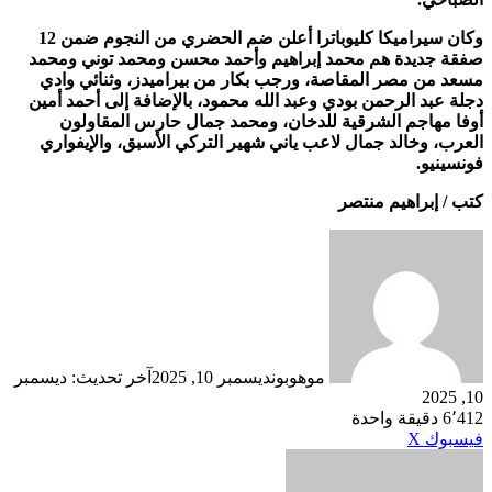
وكان سيراميكا كليوباترا أعلن ضم الحضري من النجوم ضمن 12
صفقة جديدة هم محمد إبراهيم وأحمد محسن ومحمد توني ومحمد
مسعد من مصر المقاصة، ورجب بكار من بيراميدز، وثنائي وادي
دجلة عبد الرحمن بودي وعبد الله محمود، بالإضافة إلى أحمد أمين
أوفا مهاجم الشرقية للدخان، ومحمد جمال حارس المقاولون
العرب، وخالد جمال لاعب ياني شهير التركي الأسبق، والإيفواري
فونسينيو.
كتب / إبراهيم منتصر
موهوبون
ديسمبر 10, 2025
آخر تحديث: ديسمبر
10, 2025
6٬412
دقيقة واحدة
طباعة
لينكدإن
مشاركة
بينتيريست
فيسبوك
‫X
عبر
البريد