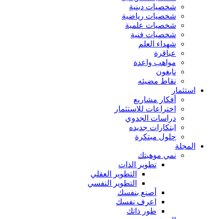
شخصيات دينية
شخصيات رياضية
شخصيات علمية
شخصيات فنية
شهداء العلم
عباقرة
مواهب واعدة
نابغون
نقاط مضيئه
استثمار
أفكار مشاريع
اختراعات للاستثمار
دراسات الجدوي
ابتكارات جديده
حلول مبتكرة
المجلة
نمي موهبتك
تطوير الذات
التطوير العقلي
التطوير النفسي
أصنع بنفسك
اعرف نفسك
طور ذاتك