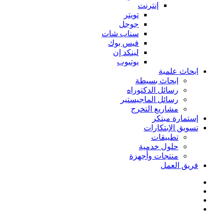
إنترنت
تويتر
جوجل
سناب شات
فيس بوك
لينكد إن
يوتيوب
ابحاث علمية
ابحاث بسيطة
رسائل الدكتوراه
رسائل الماجيستير
مشاريع التخرج
إستمارة مبتكر
تسويق الإبتكارات
تطبيقات
حلول خدمية
منتجات وأجهزة
فريق العمل
فيسبوك
‫X
الوضع
بحث
المظلم
عن