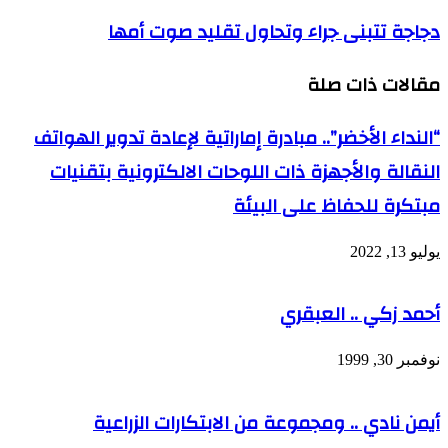
أول
دجاجة
دجاجة تتبنى جراء وتحاول تقليد صوت أمها
العربية
تتبنى
تنضم
جراء
لعضوية
مقالات ذات صلة
وتحاول
"
تقليد
صوت
“النداء الأخضر”.. مبادرة إماراتية لإعادة تدوير الهواتف
أمها
النقالة والأجهزة ذات اللوحات الالكترونية بتقنيات
مبتكرة للحفاظ على البيئة
يوليو 13, 2022
أحمد زكي .. العبقري
نوفمبر 30, 1999
أيمن نادي .. ومجموعة من الابتكارات الزراعية