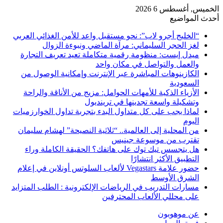
الخميس, أغسطس 6 2026
أحدث المواضيع
“الخليج أجرو لاب”: نحو مستقبل واعد للأمن الغذائي العربي
لغز الحجر السليماني: مرآة الماضي ونبوءة الزوال
ميدل إيست: منظومة رقمية متكاملة تعيد تعريف التجارة
والعمل والتواصل في مكان واحد
الكازينوهات المباشرة عبر الإنترنت وإمكانية الوصول من
السعودية
الأزياء الذكية للأمهات الحوامل: مزيج من الأناقة والراحة
وتشكيلة واسعة تجدينها في ترينديول
لماذا يجب على كل متداول البدء بتجربة تداول الخوارزميات
اليوم
من المحلية إلى العالمية.. “ثلاثية النصيحة” لهشام سليمان
تقترب من موسوعة جينيس
هل يتجسس تيك توك على هاتفك؟ الحقيقة الكاملة وراء
التطبيق الأكثر انتشارًا
حضور علامة Vegastars لألعاب السلوتس أونلاين في إعلام
الشرق الأوسط
مسارات التدريب في الرياضات الإلكترونية : الطلب المتزايد
على محللي الألعاب المحترفين
عن موهوبون