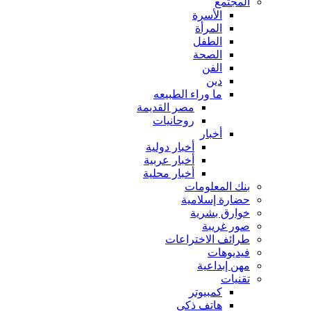
المجتمع
الأسرة
المرأة
الطفل
الصحة
الفن
دين
ما وراء الطبيعه
مصر القديمة
روحانيات
أخبار
أخبار دولية
أخبار عربية
أخبار محلية
بنك المعلومات
حضارة إسلامية
خوارق بشرية
صور غريبة
طرائف الاختراعات
فيديوهات
مهن إبداعية
تقنيات
كمبيوتر
هاتف ذكي