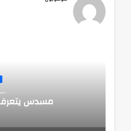
أق
ديسمبر 
مسدس يتعرف 