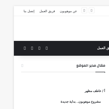
عن موهوبون
فريق العمل
إتصل بنا
‫X
فيسبوك
بحث عن
الوضع المظلم
ق العمل
مقال مدير الموقع
أ / عاطف مظهر
مشروع موهوبون.. بداية جديدة