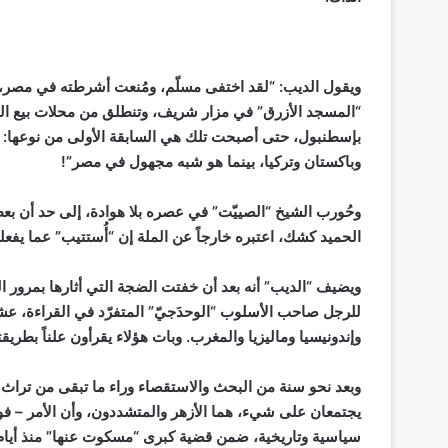
ويقول الديب: “لقد
اختفى مسلّم، ومُنعت أشرطته في مصر،
“المسجد الأزرق” في مزار شريف، وتنطلق من محلات بيع الك
بإسطنبول،
حتى أصبحت تلك هي السابقة الأولى من نوعها: أن
وباكستان وتركيا، بينما هو شبه مجهول في مصر”!
وحُورب الشيخ “الصييّت” في عصره بلا هوادة، إلى حد أن بع
الحميد كشك، اعتبره خارجاً عن الملة إن “أُستتيب” عما يفع
ويضيف “الديب” أنه بعد أن خفتت الضجة التي أثارها بمرور الس
للرجل صاحب الأسلوب “الوحدَجيّ” المتفرّد في القراءة، عشر
وإندونيسيا وماليزيا والمغرب.
وبات هؤلاء
يقرأون علناً بطريقت
وبعد نحو سنة من البحث والاستقصاء وراء ما تبقى من تراث ا
يجتمعان على شيء، هما الأزهر والمتشددون، وأن الأمر – فوق
سياسية وتاريخية، ضمن قضية كبرى “مسكوت عنها” منذ أيام ال