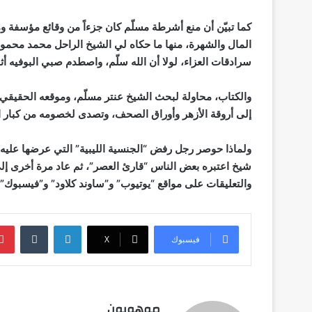
كما تبيّن أن منع أشرطة مسلّم كان جزءاً من وقائع مؤسفة وم
المال والشهرة، منها ما حكاه لي الشيخ الراحل محمد محمو
سرادقات العزاء، لولا أن الله سلّم، واصطدم صبي البوفيه أث
والكتاب، محاولة لبحث الشيخ عنتر مسلّم، وموقعه الحقيقي
إلى أروقة الأزهر وأوراق الصحف، وتصدى لخصومه من كبار ا
ولماذا حوصر رجل رفض “الجنسية الليبية” التي عرضها علي
والتعليقات على مواقع “يوتيوب” و”ساوند كلاود” و”فيسبوك”،
لينكدإن
فيسبوك
‫X
موهوبون