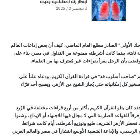
ابتكار رئة اصطناعية جديدة
ديسمبر 10, 2025
ضحك الأولى” الصادر مطلع العام الماضي، كيف أن
بعض إذاعات ال
عالم
ة ثابتة، بينما كانت أشرطته ممنوعة
من التداول
في مصر، بناء على
وقضى بأن الرجل يقرأ بقراءات غير مُعترف بها
من
العلماء.
م “صاحب أسلوب فذ” في قراءة القرآن الكريم، ودعاه علناً على
خير كل إمكانياته حتى يُجاز الشيخ من الأزهر،
و
يصبح أحد قرّاء
 كان يتلو القرآن الكريم بأكثر من أربع قراءات مختلفة في الرُبع
وخرق
اً
للقواعد الصارمة التي لا مجال فيها للاجتهاد أو الإبداع، وشنوا
 فحظر الأزهر الشريف طبع وتوزيع أشرطته، أيام كانت شرائط
الرسمي، والإذاعة الشعبية الأوسع انتشاراً في مصر والعالم العربي