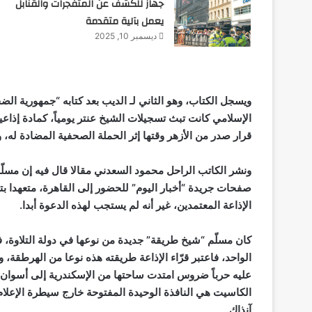
جهاز للكشف عن المتفجرات والقنابل
يعمل بآلية متقدمة
ديسمبر 10, 2025
ويسجل الكتاب، وهو الثاني لـ الديب بعد كتابه “جمهورية ال
الإسلامي
كانت تبث تسجيلات الشيخ عنتر
يومياً،
كمادة إذاعي
قرار صدر من الأزهر وقتها إثر الحملة الصحفية المضادة له، 
ونشر الكاتب الراحل محمود السعدني مقالا قال فيه إن مسلّ
صفحات جريدة “أخبار اليوم” للحضور إلى القاهرة، متعهدا بتس
الإذاعة المعتمدين، غير أنه لم يستجب لهذه الدعوة أبدا.
كان مسلّم “شيخ طريقة” جديدة من نوعها في دولة التلاوة، فقد
الواحد، فاعتبر قرّاء الإذاعة طريقته هذه نوعا من الهرطقة، 
عليه حرباً ضروس امتدت ساحتها من الإسكندرية إلى أسوان،
الكاسيت هي النافذة الوحيدة المفتوحة خارج سيطرة الإعلام 
آنذاك.