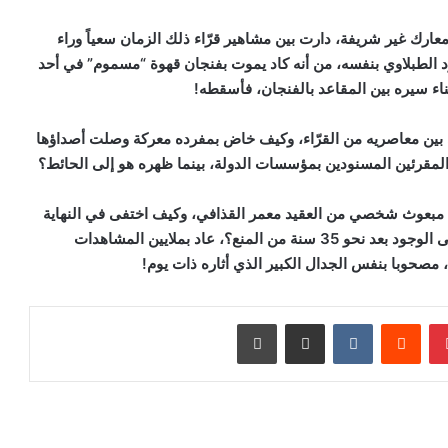
عارك غير شريفة، دارت بين مشاهير قرّاء ذلك الزمان سعياً وراء
د الطبلاوي بنفسه، من أنه كاد يموت بفنجان قهوة “مسموم” في أحد
ناء سيره بين المقاعد بالفنجان، فأسقطه
!
 بين معاصريه من القرّاء، وكيف خاض بمفرده معركة وصلت أصداؤها
لمقرئين المسنودين بمؤسسات الدولة، بينما ظهره هو إلى الحائط؟
ه مبعوث شخصي من العقيد معمر القذافي، وكيف اختفى في النهاية
شيخ اعتبره بعض الناس “قارئ العصر”، ثم عاد مرة أخرى إلى الوجود بعد نحو 35 سنة من المنع؟، عاد بملايين المشاهدات
 مصحوبا بنفس الجدال الكبير الذي أثاره ذات يوم!
بينتيريست
مشاركة عبر البريد
طباعة