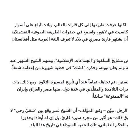
 لكنها عرفت
طريقها إلى كل قارات العالم، وباتت تُباع على أسوار
اسيت في لاهور، وتُسمع في حضرات الطريقة الصوفية النقشبندّية
 يشتهر قارئ مصري في بلاد لا تعرف اللغة العربية مثل أفغانستان
ض مشايخ السلفية و”الجماعات الإسلامية”، ومنهم الشيخ الشهير عبد
له ولم يعلن توبته، وحذره “كشك” في خطبة شهيرة من إعدامه شنقاً.
نين، تم تجاهله تماماً عند أي تأريخ لمسيرة التلاوة. ومع ذلك، بات
ات التلامذة والمقلّدين
في عدة دول، منها مصر والعراق وإيران
ه “الممنوعة” سابقاً
!
لرجل، تبيّن – وفق المؤلف- أن الشيخ عنتر وقع بين “شقيّ رحى” لا
 ذلك- هو أكبر من مجرد سيرة قارئ، بل إن له أبعادا وجذورا
حكم العثماني، تلك الحقبة السوداء في تاريخ هذا البلد
.