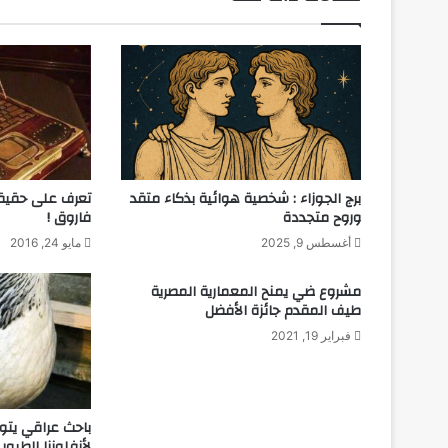
برج الجوزاء : شخصية هوائية بذكاء متقد
تعرف على حقيقة
وروح متجددة
فاروق !
أغسطس 9, 2025
مايو 24, 2016
مشروع ضي يمنح المعمارية المصرية
طيف المقدم جائزة الأفضل
فبراير 19, 2021
باحث عراقي يتو
لأنفلونزا الطيور