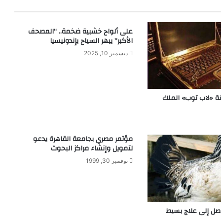
على ألواح خشبية ضخمة.. “المصحف
الأكبر” يبهر السياح بإندونيسيا
ديسمبر 10, 2025
 «لاب توب» الملك
مؤتمر مصري بجامعة القاهرة يدعو
لتمويل وإنشاء مراكز البحوث
نوفمبر 30, 1999
صل إلى علاج بسيط