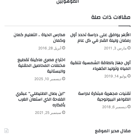
الموهوبين
ا
ل
ل
م
م
ي
مقالات ذات صلة
ي
ل
م
ؤ
الأزهر يوافق على دراسة تحدد أول
مدارس الحياة .. التعليم كمان
س
رمضان وليلة القدر في كل عام
وكمان
س
مارس 3, 2011
أبريل 28, 2016
ة
ا
اختراع مصري ماكينة تقطيع
أول جهاز بالطاقة الشمسية لتنقية
ل
مخلفات المحاصيل الحقلية
المياه وتوليد الكهرباء
م
والبستانية
ل
يوليو 14, 2019
ديسمبر 10, 2025
ك
ع
تقنيات مجهرية مبتكرة لدراسة
“ابن بصال الطليطلي” عبقري
ب
الظواهر البيولوجية
الفلاحة الذي استعان الغرب
د
بأفكاره
ديسمبر 6, 2018
ا
سبتمبر 25, 2021
ل
ع
ز
مقال مدير الموقع
ي