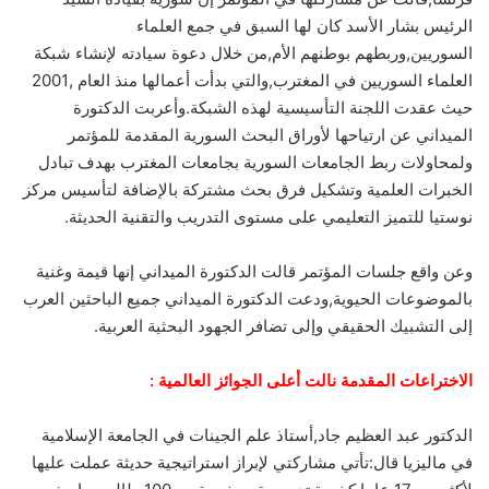
الرئيس بشار الأسد كان لها السبق في جمع العلماء
السوريين,وربطهم بوطنهم الأم,من خلال دعوة سيادته لإنشاء شبكة
العلماء السوريين في المغترب,والتي بدأت أعمالها منذ العام ,2001
حيث عقدت اللجنة التأسيسية لهذه الشبكة.وأعربت الدكتورة
الميداني عن ارتياحها لأوراق البحث السورية المقدمة للمؤتمر
ولمحاولات ربط الجامعات السورية بجامعات المغترب بهدف تبادل
الخبرات العلمية وتشكيل فرق بحث مشتركة بالإضافة لتأسيس مركز
نوستيا للتميز التعليمي على مستوى التدريب والتقنية الحديثة.‏
وعن واقع جلسات المؤتمر قالت الدكتورة الميداني إنها قيمة وغنية
بالموضوعات الحيوية,ودعت الدكتورة الميداني جميع الباحثين العرب
إلى التشبيك الحقيقي وإلى تضافر الجهود البحثية العربية.‏
الاختراعات المقدمة نالت أعلى الجوائز العالمية‏ :
الدكتور عبد العظيم جاد,أستاذ علم الجينات في الجامعة الإسلامية
في ماليزيا قال:تأتي مشاركتي لإبراز استراتيجية حديثة عملت عليها