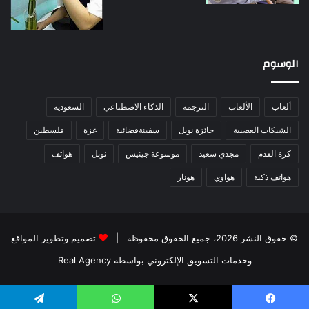
الوسوم
ألعاب
الألعاب
الترجمة
الذكاء الاصطناعي
السعودية
الشبكات العصبية
جائزة نوبل
سفينةفضائية
غزة
فلسطين
كرة القدم
مجدي سعيد
موسوعة جينيس
نوبل
هواتف
هواتف ذكية
هواوي
هونار
© حقوق النشر 2026، جميع الحقوق محفوظة |
تصميم وتطوير المواقع
وخدمات التسويق الإلكتروني بواسطة Real Agency