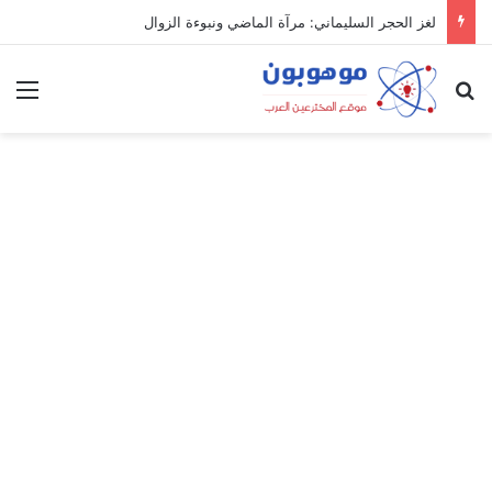
لغز الحجر السليماني: مرآة الماضي ونبوءة الزوال
بحث عن
الق