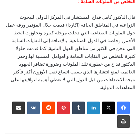
التخلص من الملوثات السامة‏ :
قال الدكتور كامل قداح المستشار في المركز الدولي للبحوث
الزراعية في المناطق الجافة (اكاردا) قدمت خلال المؤتمر ورقة عمل
حول الملونات الصناعية التي دخلت مرحلة كبيرة وتجاوزت الخط
الأحمر, وخاصة في الدول الصناعية, بالإضافة إلى النفايات السامة
التي تدفن في الكثير من مناطق الدول النامية, كما قدمت حلولا
كثيرة للتخلص من النفايات السامة والعوامل المسببة لها,وحذر
الدكتور قداح من خطورة تلك الملونات وضرورة تضافر الجهود
العالمية لمنع انتشارها الذي يسبب اتساع ثقب الأوزون أكثر فأكثر
نتيجة الاعتداءات من قبل الدول التي لا تعطي أهمية لتواقيعها على
المعاهدات الدولية.‏
لينكدإن
‏Tumblr
بينتيريست
‏Reddit
‏VKontakte
مشاركة عبر البريد
طباعة