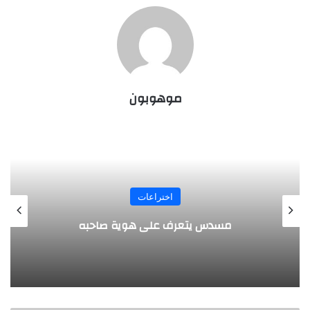
موهوبون
المجلة
طفل مصري يخرج قصاصات الورق من أنفه
وفمه