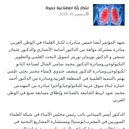
ابتكار رئة اصطناعية جديدة
ديسمبر 10, 2025
شهد المؤتمر أيضا خمس مبادرات لكبار العلماء في الوطن العربي:
مبادرة مشتركة مؤلفة من الدكتور أسامة الأنصاري والدكتور عثمان
شنشن و الدكتور نورمان نوريتر لتمويل البحث العلمي والتطوير
التكنولوجي,ومبادرة الدكتور محمد سامي الشال لصناعة النانو
تكنولوجي,ومبادرة الدكتور منصف جندوي لإنشاء مختبر بحثي علمي
يهتم بالتنمية العلمية في المنطقة العربية,ومبادرة من الدكتور أحمد
عمارة لبناء سوق عربية للتكنولوجيا,وأخيرا مبادرة من المهندس
محمد عبود لربط الجامعة بالصناعة وإطلاق مسابقة صنع في الوطن
العربي.‏
الدكتور أيسر الميداني نائب رئيس مجلس الأمناء في شبكة العلماء
السوريين في المغترب(نوستيا) ومستشارة المشاريع البحثية في
فرنسا,قالت عن مشاركتها في المؤتمر إن سورية بقيادة السيد