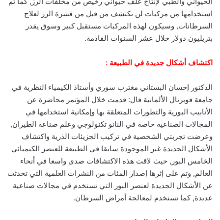
الحيواني والطبي لإنتاج علف حيواني رخيص من مخلفات الرز, كما تم
استخدامها من مركبات لن تكتشف من قبل من قشرة الرز لعلاج
السرطانات, وسيكون لهذه المركبات مستقبل كبير وسوق يقدر
بتريليون دولار خلال عشر السنوات القادمة.‏
اكتشاف أشكال جديدة في الطبيعة‏ :
الدكتور إحسان البستاني مغترب سوري وأستاذ الكيمياء النظرية في
جامعة فوبرتال الألمانية قال: قدمت خلال المؤتمر محاضرة عن
الأنابيب البورية والتطورات المتعلقة بها وإمكانية استخدامها في
المجالات الصناعية خاصة في النانو تكنولوجي وعلم صناعة الطيران,
وعرضت تجربتي الشخصية في تركيب الجزيئات الذرية واكتشاف
الأشكال الجديدة غير الموجودة سابقا في الطبيعة للعنصر الكيميائي
الخامس البور, حيث لاقت هذه الاكتشافات صدى واسعا في أنحاء
العالم, وتم على إثرها إصدار المئات من النشرات العلمية التي تحدثت
عن الأشكال الجديدة لعنصر البور التي تستخدم في مجالات صناعية
عديدة, كما تستخدم لمعالجة أمراض السرطان.‏