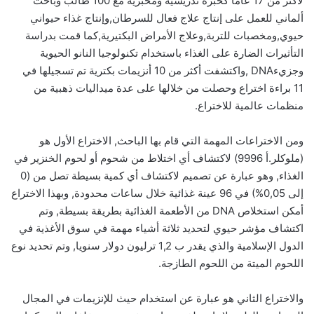
لأكثر من 17 عاما كخبرة تدريسية ومخبرية مع 100 طالب وباحث
ألماني للعمل على إنتاج علاج فعال للسرطان,وإنتاج غذاء حيواني
حيوي,ومخصبات للتربة,وعلاج الأمراض البكتيرية,كما قمت بدراسة
التأثيرات الضارة على الغذاء باستخدام تكنولوجيا النانو الحيوية
وجزيءDNA ,واكتشفت أكثر من 10 أنزيمات بكترية تم تسجيلها في
11 براءة اختراع وحصلت من خلالها على عدة ميداليات ذهبية من
منظمات عالمية للاختراع.‏
ومن الاختراعات المهمة التي قام بها الباحث, الاختراع الأول هو
(ملوكلر.أ 9996) لاكتشاف أي اختلاط من شحوم أو لحوم الخنزير في
الغذاء, وهو عبارة عن تصميم لاكتشاف أي كمية بسيطة تصل من (0
إلى 0,05%) في 96 عينة غذائية خلال ساعات محدودة, وبهذا الاختراع
أمكن استخلاص DNA من الأطعمة الغذائية بطريقة بسيطة, وتم
اكتشاف مؤشر حيوي لتحديد ثلاثة أشياء مهمة في سوق الأغذية في
الدول الإسلامية والذي يقدر ب 1,2 ترليون دولار سنويا, وتم تحديد نوع
اللحوم الميتة من اللحوم الطازجة.‏
والاختراع الثاني هو عبارة عن استخدام حيث للإنزيمات في المجال