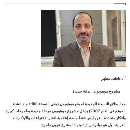
ز
ل
ر
ع
ا
ي
ة
ا
ل
م
و
ه
و
أ / عاطف مظهر
ب
ي
مشروع موهوبون.. بداية جديدة
ن
مع انطلاق النسخة الجديدة لموقع موهوبون (وهي النسخة الثالثة منذ انشاء
الموقع في العام 2007) يدخل مشروع موهوبون مرحلة جديدة بطموحات كبيرة
وأفكار متجددة… فهو ليس فقط منصة إعلامية لنشر الاختراعات والابتكارات
العربية.. بل هو مبادرة ريادية ونواة لمشرع عربي طموح