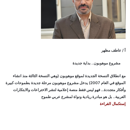
أ / عاطف مظهر
مشروع موهوبون.. بداية جديدة
مع انطلاق النسخة الجديدة لموقع موهوبون (وهي النسخة الثالثة منذ انشاء
الموقع في العام 2007) يدخل مشروع موهوبون مرحلة جديدة بطموحات كبيرة
وأفكار متجددة… فهو ليس فقط منصة إعلامية لنشر الاختراعات والابتكارات
العربية.. بل هو مبادرة ريادية ونواة لمشرع عربي طموح
إستكمال القراءة