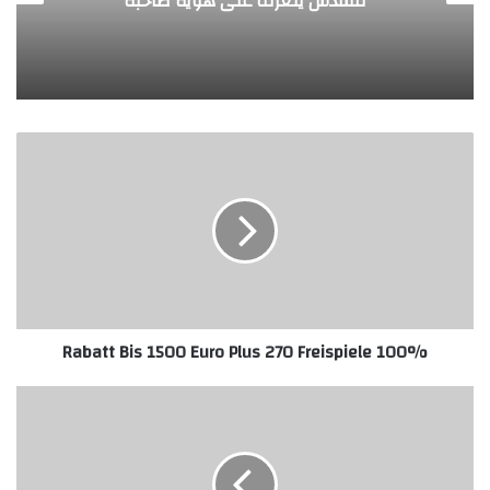
مسدس يتعرف على هوية صاحبه
100%
Rabatt
Bis
1500
Euro
Plus
270
Freispiele
100% Rabatt Bis 1500 Euro Plus 270 Freispiele
شاهد
بافليديو..
ابتكار
مادة
مغناطيسية