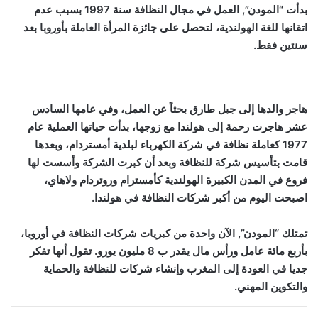
بدأت “المودن”, العمل في مجال النظافة سنة 1997 بسبب عدم
اتقانها للغة الهولندية، لتحصل على جائزة المرأة العاملة بأوروبا بعد
سنتين فقط.
هاجر والدها إلى جبل طارق بحثاً عن العمل، وفي عامها السادس
عشر هاجرت رحمة إلى هولندا مع زوجها، بدأت حياتها العملية عام
1977 كعاملة نظافة في شركة الكهرباء لبلدية أمستردام، وبعدها
قامت بتأسيس شركة للنظافة وبعد أن كبرت الشركة وأسست لها
فروع في المدن الكبيرة الهولندية كأمسترام وروتردام ولاهاي،
اصبحت اليوم من أكبر شركات النظافة في هولندا.
تمتلك “المودن”, الآن واحدة من كبريات شركات النظافة في أوروبا،
بأربع مائة عامل ورأس مال يقدر ب 8 مليون يورو. تقول أنها تفكر
جديا في العودة إلى المغرب وإنشاء شركات للنظافة والحماية
والتكوين المهني.
لينكدإن
بينتيريست
مشاركة عبر البريد