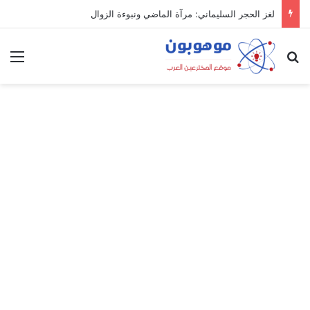
لغز الحجر السليماني: مرآة الماضي ونبوءة الزوال
بحث عن
الق