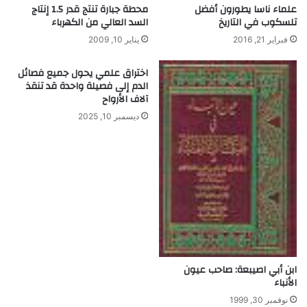
علماء ناسا يطورون أفضل
محطة جبارة تنتج قدر 1.5 إنتاج
ل
ل
تلسكوب في التاريخ
السد العالي من الكهرباء
خ
ل
فبراير 21, 2016
يناير 10, 2009
ل
ط
ا
ي
ي
اختراق علمي يحول جميع فصائل
و
الدم إلى فصيلة واحدة قد تنقذ
ا
ت
آلاف الأرواح
ص
و
ديسمبر 10, 2025
ر
ب
د
ق
ة
4
K
ابن أبي اصيبعة: صاحب عيون
الأنباء
نوفمبر 30, 1999