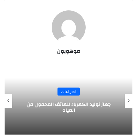
موهوبون
اختراعات
تصميم مبتكر .. طائرة بالطاقة الشمسية
يخترعها طلبة ألمانيون