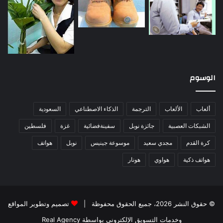
الوسوم
ألعاب
الألعاب
الترجمة
الذكاء الاصطناعي
السعودية
الشبكات العصبية
جائزة نوبل
سفينةفضائية
غزة
فلسطين
كرة القدم
مجدي سعيد
موسوعة جينيس
نوبل
هواتف
هواتف ذكية
هواوي
هونار
© حقوق النشر 2026، جميع الحقوق محفوظة |
تصميم وتطوير المواقع
وخدمات التسويق الإلكتروني بواسطة Real Agency