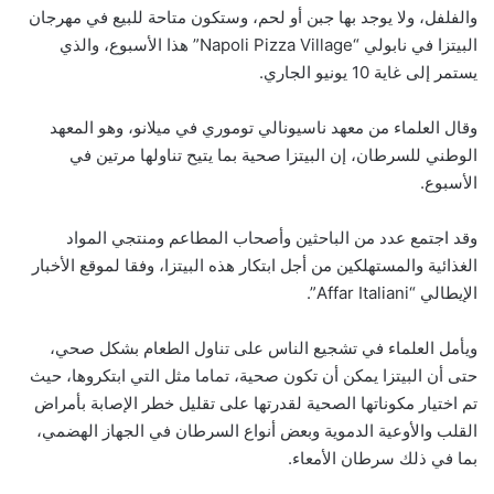
والفلفل، ولا يوجد بها جبن أو لحم، وستكون متاحة للبيع في مهرجان
البيتزا في نابولي “Napoli Pizza Village” هذا الأسبوع، والذي
يستمر إلى غاية 10 يونيو الجاري.
وقال العلماء من معهد ناسيونالي توموري في ميلانو، وهو المعهد
الوطني للسرطان، إن البيتزا صحية بما يتيح تناولها مرتين في
الأسبوع.
وقد اجتمع عدد من الباحثين وأصحاب المطاعم ومنتجي المواد
الغذائية والمستهلكين من أجل ابتكار هذه البيتزا، وفقا لموقع الأخبار
الإيطالي “Affar Italiani”.
ويأمل العلماء في تشجيع الناس على تناول الطعام بشكل صحي،
حتى أن البيتزا يمكن أن تكون صحية، تماما مثل التي ابتكروها، حيث
تم اختيار مكوناتها الصحية لقدرتها على تقليل خطر الإصابة بأمراض
القلب والأوعية الدموية وبعض أنواع السرطان في الجهاز الهضمي،
بما في ذلك سرطان الأمعاء.