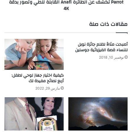
Parrot تكشف عن الطائرة Anafi القابلة للطي وتصور بدقة
ش
ف
4K
م
ع
س
ن
ي
ا
مقالات ذات صلة
ة
ل
ت
ط
ج
ا
أصبحت مثالاً لظلم جائزة نوبل
ع
ئ
للنساء قصة الفيزيائية جوسلين
ل
ر
ه
ة
نوفمبر 10, 2018
ا
A
أ
n
كيفية اختيار جهاز لوحي لطفل:
ر
a
أربع نصائح مفيدة لك
ب
f
ع
i
مارس 29, 2022
ة
ا
أ
ل
ض
ق
ع
ا
ا
ب
ف
ل
ا
ة