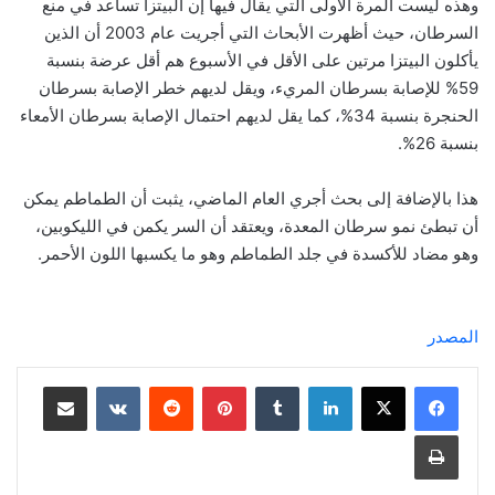
وهذه ليست المرة الأولى التي يقال فيها إن البيتزا تساعد في منع
السرطان، حيث أظهرت الأبحاث التي أجريت عام 2003 أن الذين
يأكلون البيتزا مرتين على الأقل في الأسبوع هم أقل عرضة بنسبة
59% للإصابة بسرطان المريء، ويقل لديهم خطر الإصابة بسرطان
الحنجرة بنسبة 34%، كما يقل لديهم احتمال الإصابة بسرطان الأمعاء
بنسبة 26%.
هذا بالإضافة إلى بحث أجري العام الماضي، يثبت أن الطماطم يمكن
أن تبطئ نمو سرطان المعدة، ويعتقد أن السر يكمن في الليكوبين،
وهو مضاد للأكسدة في جلد الطماطم وهو ما يكسبها اللون الأحمر.
المصدر
لينكدإن
‏Tumblr
بينتيريست
‏Reddit
‏VKontakte
مشاركة عبر البريد
طباعة