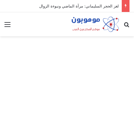
لغز الحجر السليماني: مرآة الماضي ونبوءة الزوال
بحث عن
الق