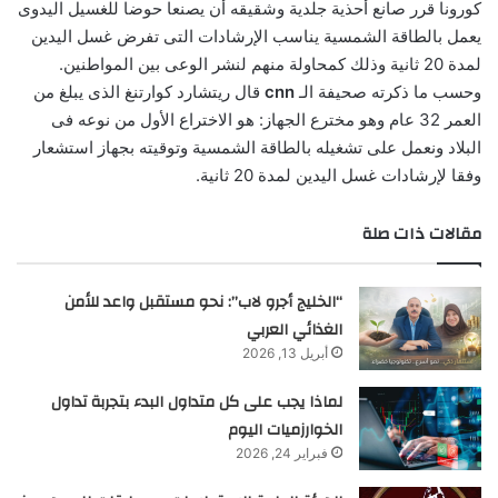
كورونا قرر صانع أحذية جلدية وشقيقه أن يصنعا حوضا للغسيل اليدوى
يعمل بالطاقة الشمسية يناسب الإرشادات التى تفرض غسل اليدين
لمدة 20 ثانية وذلك كمحاولة منهم لنشر الوعى بين المواطنين.
وحسب ما ذكرته صحيفة الـ
cnn
قال ريتشارد كوارتنغ الذى يبلغ من
العمر 32 عام وهو مخترع الجهاز: هو الاختراع الأول من نوعه فى
البلاد ونعمل على تشغيله بالطاقة الشمسية وتوقيته بجهاز استشعار
وفقا لإرشادات غسل اليدين لمدة 20 ثانية.
مقالات ذات صلة
“الخليج أجرو لاب”: نحو مستقبل واعد للأمن
الغذائي العربي
أبريل 13, 2026
لماذا يجب على كل متداول البدء بتجربة تداول
الخوارزميات اليوم
فبراير 24, 2026