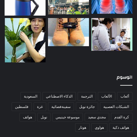
الوسوم
ألعاب
الألعاب
الترجمة
الذكاء الاصطناعي
السعودية
الشبكات العصبية
جائزة نوبل
سفينةفضائية
غزة
فلسطين
كرة القدم
مجدي سعيد
موسوعة جينيس
نوبل
هواتف
هواتف ذكية
هواوي
هونار