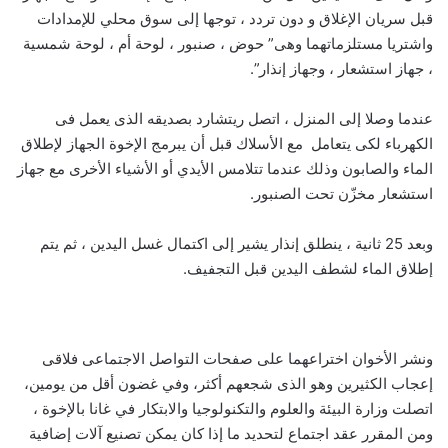
قبل سريان الإغلاق و دون تردد ، توجها إلى سوق محلي للإمدادات
واشتريا مستلزماتهما وهى” حوض ، صنبور ، لوحة أم ، لوحة شمسية
، جهاز استشعار ، وجهاز إنذار”.
عندما وصلا إلى المنزل ، اتصل ريتشارد بصديقه الذى يعمل فى
الكهرباء لكى يتعامل مع الأسلاك قبل أن يبرمج الإخوة الجهاز لإطلاق
الماء والصابون وذلك عندما تتلامس الأيدي أو الأشياء الأخرى مع جهاز
استشعار مخزّن تحت الصنبور.
وبعد 25 ثانية ، ينطلق إنذار يشير إلى اكتمال غسل اليدين ، ثم يتم
إطلاق الماء لشطف اليدين قبل التجفيف.
ونشر الأخوان اختراعهما على صفحات التواصل الاجتماعى فلاقى
إعجاب الكثيرين وهو الذى شجعهم أكثر، وفي غضون أقل من يومين،
اتصلت وزارة البيئة والعلوم والتكنولوجيا والابتكار في غانا بالإخوة ،
ومن المقرر عقد اجتماع لتحديد ما إذا كان يمكن تصنيع آلات إضافية