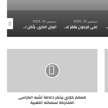
ديسمبر 10, 2025
ديسمبر 10, 2025
ديسمبر 10, 2025
طفل مصري يخرج قصاصات الورق من أنفه وفمه
علي فرعون يقفز من الطابق العشرين ويأكل النار ويحطم سورا
الرجل الناري.. يأكل الجمر ويثني الحديد بأسنانه
م
ص
م
م
ك
و
ر
ي
ي
مصمم كوري يبتكر دعامة تشبه الكراسى
ب
المتحركة لسمكته الذهبية
ت
ك