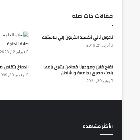
و
ل
مقالات ذات صلة
أ
ط
ل
تحويل ثاني أكسيد الكربون إلي بلاستيك
س
صلاة الحاجة
ل
أبريل 21, 2016
ل
فبراير 12, 2023
ط
ا
لقاح فايزر وموديرنا فعالان بشري يزفها
الدماغ يتقلص ما
ق
باحث مصري بجامعة واشنطن
نوفمبر 30, 1999
ا
يونيو 30, 2021
ت
ا
ل
م
ت
ج
د
الأكثر مشاهده
د
ة