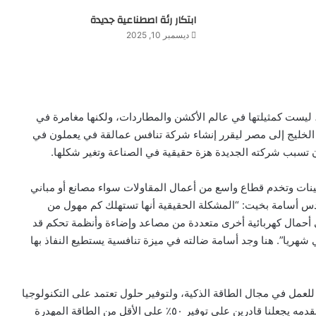
ابتكار رئة اصطناعية جديدة
ديسمبر 10, 2025
 ليست كمثيلتها في عالم الأكشن والمطاردات، ولكنها مغامرة في
ن الخليج إلى مصر ليقرر إنشاء شركة تنافس عمالقة في يعملون في
تسبب شركته الجديدة هزة حقيقية في الصناعة وتغير شكلها.
ينات وتخدم قطاع واسع من أعمال المقاولات سواء مصانع أو مباني
س أسامة بخيت: “المشكلة الحقيقية أنها تستهلك كم مهول من
وي أحمال كهربائية أخرى متعددة من مصاعد وإضاءة وأنظمة تحكم قد
المبني شهريا”. هنا وجد أسامة ضالته في ميزة تنافسية يستطيع النفاذ بها
لعمل في مجال الطاقة الذكية، ولتوفير حلول تعتمد على التكنولوجيا
لمباني أعلى كفاءة في استهلاكها للطاقة. يقول أسامة: “ما نقدمه يجعلنا قادرين على توفير ٥٠٪ على الأقل من الطاقة المهدرة