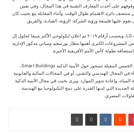
وفهم على أحدث المعارف التقنية في هذا المجال، وفي نفس
نتصف دائرة الاهتمام طوال الوقت. وأثناء المقابلة مع بخيت كان
ي تقوم عليها فلسفة ورؤية الشركة: الرؤية، القيادة، والفريق.
تعتمد ٣٦٥ ايكولوجي على تكنولوجيا كورية من عملاق التقنية LG، وبحسب أرقام ٢٠١٩ تم اعلان ايكولوجي الأكثر مبيعا لحلول إل
من المشروعات الكبرى أهمها مطار بورسعيد ومباني مدكور الإدارية
ستضافة بطولة كأس الأمم الأفريقية الأخيرة.
وتخض الشركة حاليا لجهد مكثف لوضع استراتيجية للسنوات الخمس المقبلة تتمحور حول الأبنية الذكية Smart Buildings،
 المجال الهندسي والتقني، أو في المجالات المالية والقانونية
لمياه، وإعادة تدوير الموارد. ويرى بخيت في مجال الأبنية الذكية
لجديدة التي لديها القدرة على دمج التكنولوجيا مع الهندسة
قاولات المصري.
بينتيريست
‏Reddit
‏VKontakte
مشاركة عبر البريد
طباعة