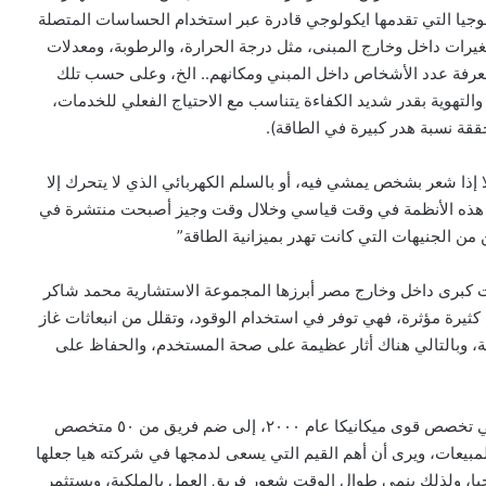
لوجيا التي تقدمها ايكولوجي قادرة عبر استخدام الحساسات المتصلة
Io، في قياس عشرات المتغيرات داخل وخارج المبنى، مثل درجة الحرارة، والرطوبة، ومعدلات
معرفة عدد الأشخاص داخل المبني ومكانهم.. الخ، وعلى حسب تلك
التهوية بقدر شديد الكفاءة يتناسب مع الاحتياج الفعلي للخدمات،
حققة نسبة هدر كبيرة في الطاقة).
ا إذا شعر بشخص يمشي فيه، أو بالسلم الكهربائي الذي لا يتحرك إلا
ذ هذه الأنظمة في وقت قياسي وخلال وقت وجيز أصبحت منتشرة في
ن الجنيهات التي كانت تهدر بميزانية الطاقة”
برى داخل وخارج مصر أبرزها المجموعة الاستشارية محمد شاكر
بية كثيرة مؤثرة، فهي توفر في استخدام الوقود، وتقلل من انبعاثات غاز
ية، وبالتالي هناك أثار عظيمة على صحة المستخدم، والحفاظ على
وخلال خمس سنوات استطاع “بخيت” خريج كلية الهندسة في تخصص قوى ميكانيكا عام ٢٠٠٠، إلى ضم فريق من ٥٠ متخصص
بيعات، ويرى أن أهم القيم التي يسعى لدمجها في شركته هيا جعلها
ص” People Oriented، داخليا وخارجيا، ولذلك ينمي طوال الوقت شعور فريق العمل بالملكية، ويستثمر