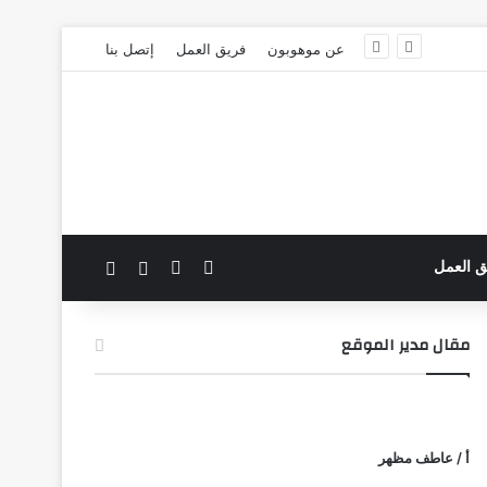
عن موهوبون
فريق العمل
إتصل بنا
‫X
فيسبوك
بحث عن
الوضع المظلم
ق العمل
مقال مدير الموقع
أ / عاطف مظهر