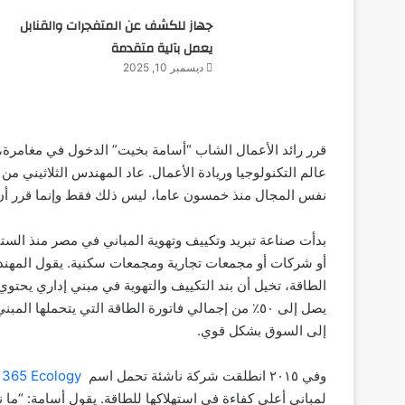
جهاز للكشف عن المتفجرات والقنابل
يعمل بآلية متقدمة
ديسمبر 10, 2025
قرر رائد الأعمال الشاب “أسامة بخيت” الدخول في مغامرة،
عالم التكنولوجيا
وريادة الأعمال. عاد المهندس الثلاثيني م
نفس المجال منذ خمسون عاما، ليس ذلك فقط وإنما قرر أن 
بدأت صناعة تبريد وتكييف وتهوية المباني في مصر منذ الست
أو شركات أو مجمعات تجارية ومجمعات سكنية. يقول المهند
الطاقة، تخيل أن بند التكييف والتهوية في مبني إداري يحت
يصل إلى ٥٠٪ من إجمالي فاتورة الطاقة التي يتحملها 
إلى السوق بشكل قوي.
وفي ٢٠١٥ انطلقت شركة ناشئة تحمل اسم
365 Ecology
ل