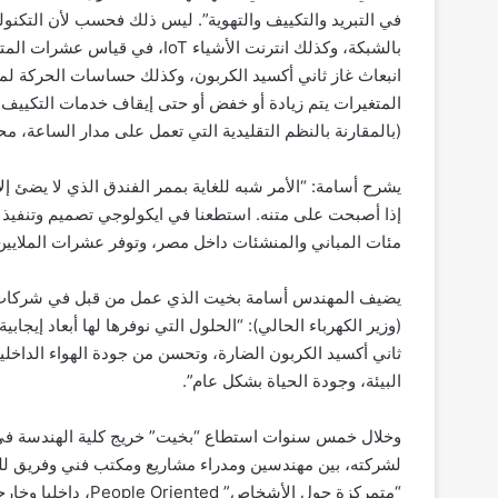
في التبريد والتكييف والتهوية”. ليس ذلك فحسب لأن التكنو
بالشبكة، وكذلك انترنت الأشياء T
انبعاث غاز ثاني أكسيد الكربون، وكذلك حساسات الحركة ل
المتغيرات يتم زيادة أو خفض أو حتى إيقاف خدمات التكييف و
(بالمقارنة بالنظم التقليدية التي تعمل على مدار الساعة، م
يشرح أسامة: “الأمر شبه للغاية بممر الفندق الذي لا يضئ إل
إذا أصبحت على متنه. استطعنا في ايكولوجي تصميم وتنفي
مئات المباني والمنشئات داخل مصر، وتوفر عشرات الملايين م
يضيف المهندس أسامة بخيت الذي عمل من قبل في شركات ك
(وزير الكهرباء الحالي): “الحلول التي نوفرها لها أبعاد إيجا
ثاني أكسيد الكربون الضارة، وتحسن من جودة الهواء الداخل
البيئة، وجودة الحياة بشكل عام”.
لشركته، بين مهندسين ومدراء مشاريع ومكتب فني وفريق للم
“متمركزة حول الأشخا