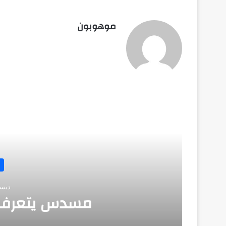
موهوبون
أق
ديسمبر 
مسدس يتعرف 