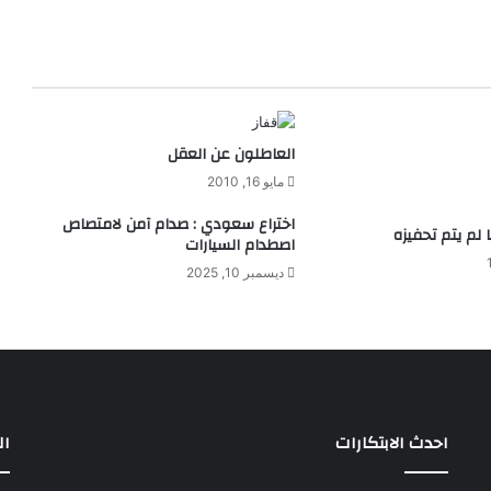
ر
د
ع
ا
م
ة
العاطلون عن العقل
ت
ش
مايو 16, 2010
ب
اختراع سعودي : صدام آمن لامتصاص
ه
 لم يتم تحفيزه
اصطدام السيارات
ا
ل
ديسمبر 10, 2025
ك
ر
ا
س
ى
ا
ل
احدث الابتكارات
ال
م
ت