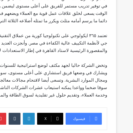
في توفير تدريب مستمر للفريق على أعلى مستوى ليضمن وق
الوقت يسعى لخلق علاقات عمل قوية مع العملاء ويضعهم في م
دائما ما يرسم أمامه مثلث ويكرر ما تمثله أضلاعه الثلاثة الت
جي لأنظمة التكييف عالية الكفاءة في مصر. وأنجزت العديد 
والمقصورة الرئيسية لاستاد القاهرة في إطار الاستعدادات لا
ويشارك في وضعها فريق استشاري على أعلى مستوى، سواء في
ومجال الموارد البشرية. وتسعى أيضا لاقتحام مجالات معالجة ا
سوقا ضخما وواعدا يمكنه استيعاب عشرات الشركات الناشئة ا
وخدمة العملاء، وتقديم حلول غير تقليدية لسوق الطاقة والم
لينكدإن
‏Tumblr
فيسبوك
‫X