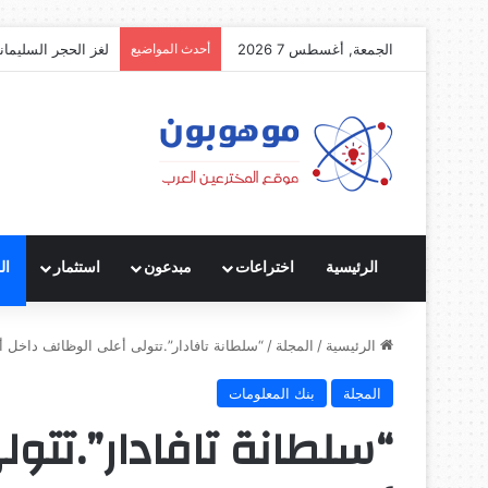
الجمعة, أغسطس 7 2026
أحدث المواضيع
لغز الحجر السليمان
الرئيسية
اختراعات
مبدعون
استثمار
ال
الرئيسية
/
المجلة
/
“سلطانة تافادار”.تتولى أعلى الوظائف داخل أ
المجلة
بنك المعلومات
“سلطانة تافادار”.تتو