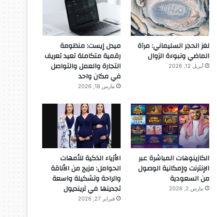
لغز الحجر السليماني: مرآة
ميدل إيست: منظومة
المجلة
الماضي ونبوءة الزوال
رقمية متكاملة تعيد تعريف
التجارة والعمل والتواصل
أبريل 12, 2026
ديسمبر 10, 2025
في مكان واحد
طفل مصري يخرج قصاصات الور
مارس 18, 2026
ديسمبر 10, 2025
ديسمبر 10, 2025
د
الكازينوهات المباشرة عبر
الأزياء الذكية للأمهات
شاب مصري يأكل الزجاج منذ الطفولة
طائرة روسية لا تحتاج إلى مطار
مسدس يتعرف على هوية صاحبه
الإنترنت وإمكانية الوصول
الحوامل: مزيج من الأناقة
من السعودية
والراحة وتشكيلة واسعة
تجدينها في ترينديول
مارس 2, 2026
فبراير 27, 2026