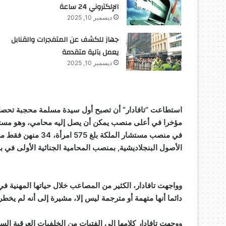
الإلكتروني 24 ساعة
ديسمبر 10, 2025
جهاز للكشف عن المتفجرات والقنابل
يعمل بآلية متقدمة
ديسمبر 10, 2025
استطاعت “تافادار” أن تصبح أول سيدة مسلمة محجبة تحصل 
مؤخرا في أعلى منصب يمكن أن يصل إليه محامي، وهو مستشا
في منصب مستشار المل
الأصول البنجلاديشية, بمنصب المحامية الجنائية الأولى في ب
وواجهت تافادار، الكثير من المصاعب خلال حياتها المهنية في
دائما أنها متهمة أو مترجمة ليس إلا، مشيرة إلى أنه لم يخط
ووجهت تافادار كلامها إلى الفتيات من الخلفيات العرقية الس