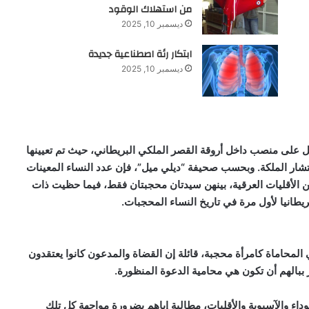
من استهلاك الوقود
ديسمبر 10, 2025
ابتكار رئة اصطناعية جديدة
ديسمبر 10, 2025
على منصب داخل أروقة القصر الملكي البريطاني، حيث تم تعيينها
ر الملكة. وبحسب صحيفة “ديلي ميل”، فإن عدد النساء المعينات
كة بلغ 575 امرأة، 34 منهن فقط من الأقليات العرقية، بينهن سيدتان محجبتان فقط، فيما حظيت ذات
ريطانيا لأول مرة في تاريخ النساء المحجبات.
 المحاماة كامرأة محجبة، قائلة إن القضاة والمدعون كانوا يعتقدون
ر ببالهم أن تكون هي محامية الدعوة المنظورة.
وداء والآسيوية والأقليات، مطالبة إياهم بضرورة مواجهة كل تلك