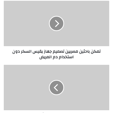
تمكن
باحثين
مصريين
تصميم
جهاز
يقيس
السكر
دون
استخدام
تمكن باحثين مصريين تصميم جهاز يقيس السكر دون
دم
استخدام دم المريض
المريض
الطفل
إبراهيم
درويش
يحصد
المركز
الأول
عالميا
في
الذكاء