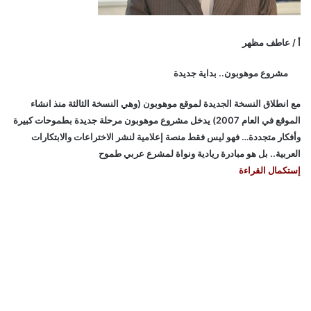
أ / عاطف مظهر
مشروع موهوبون.. بداية جديدة
مع انطلاق النسخة الجديدة لموقع موهوبون (وهي النسخة الثالثة منذ انشاء
الموقع في العام 2007) يدخل مشروع موهوبون مرحلة جديدة بطموحات كبيرة
وأفكار متجددة… فهو ليس فقط منصة إعلامية لنشر الاختراعات والابتكارات
العربية.. بل هو مبادرة ريادية ونواة لمشرع عربي طموح
إستكمال القراءة