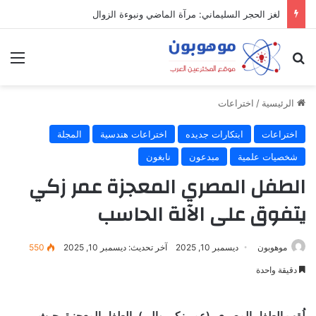
لغز الحجر السليماني: مرآة الماضي ونبوءة الزوال
بحث عن
الق
الرئيسية
/
اختراعات
اختراعات
ابتكارات جديده
اختراعات هندسية
المجلة
شخصيات علمية
مبدعون
نابغون
الطفل المصري المعجزة عمر زكي
يتفوق على الآلة الحاسب
موهوبون
ديسمبر 10, 2025
آخر تحديث: ديسمبر 10, 2025
550
دقيقة واحدة
لُقب الطفل المصري, (عمر زكي والي) بالطفل المعجزة، حيث