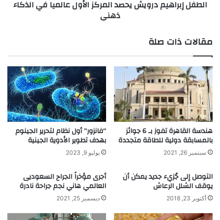
الطفل إبراهيم درويش يحصد المركز الأول عالميا في الذكاء
ذهني
ذهني
مقالات ذات صلة
هندسة القاهرة تفوز بـ 6 جوائز
“فانزور” أول نظام لتحرير الجينوم
بالمسابقة دولية للطاقة متجددة
بهدف تطوير الأدوية الجينية
سبتمبر 26, 2021
يوليو 9, 2023
التوصل إلى جُزيء جديد يمكن أن
أجرى مؤخراً الجراح السعوديى
يوقف الشلل الرعاش
العالمي هاني نجم جراحة نادرة
أكتوبر 23, 2018
ديسمبر 25, 2021