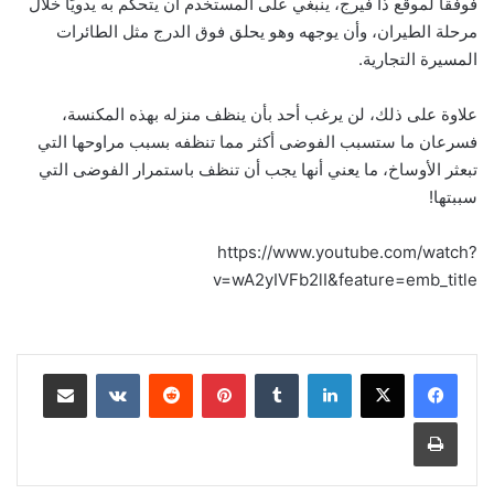
فوفقًا لموقع ذا فيرج، ينبغي على المستخدم أن يتحكم به يدويًا خلال
مرحلة الطيران، وأن يوجهه وهو يحلق فوق الدرج مثل الطائرات
المسيرة التجارية.
علاوة على ذلك، لن يرغب أحد بأن ينظف منزله بهذه المكنسة،
فسرعان ما ستسبب الفوضى أكثر مما تنظفه بسبب مراوحها التي
تبعثر الأوساخ، ما يعني أنها يجب أن تنظف باستمرار الفوضى التي
سببتها!
https://www.youtube.com/watch?
v=wA2yIVFb2lI&feature=emb_title
لينكدإن
بينتيريست
مشاركة عبر البريد
طباعة