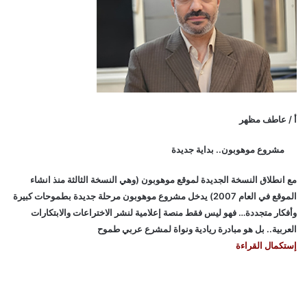
أ / عاطف مظهر
مشروع موهوبون.. بداية جديدة
مع انطلاق النسخة الجديدة لموقع موهوبون (وهي النسخة الثالثة منذ انشاء
الموقع في العام 2007) يدخل مشروع موهوبون مرحلة جديدة بطموحات كبيرة
وأفكار متجددة… فهو ليس فقط منصة إعلامية لنشر الاختراعات والابتكارات
العربية.. بل هو مبادرة ريادية ونواة لمشرع عربي طموح
إستكمال القراءة