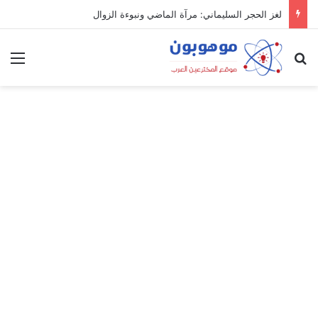
لغز الحجر السليماني: مرآة الماضي ونبوءة الزوال
بحث عن
الق