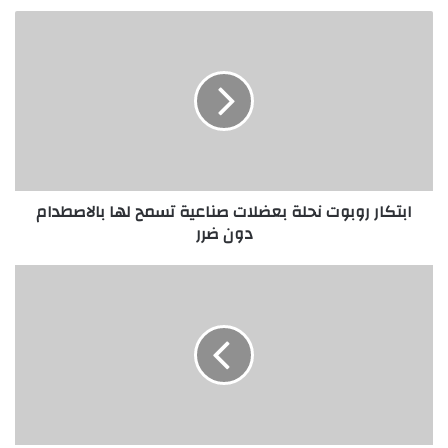
ابتكار
روبوت
نحلة
بعضلات
صناعية
تسمح
لها
بالاصطدام
دون
ابتكار روبوت نحلة بعضلات صناعية تسمح لها بالاصطدام
ضرر
دون ضرر
في
نظام
الرسم
البياني
للموسيقي
الخاص
به..
يوتيوب
يطرح