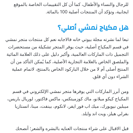
للرجال والنساء والأطفال، كما أن كل التقييمات الخاصة بالموقع
ايجابية، وتؤكد أن المنتجات أصلية 100 بالمائة.
هل مكياج نمشي أصلي؟
تبعا لما نشرته مجلة بيوتي خانه فالاجابه نعم كل منتجات متجر نمشي
في قسم المكياج أصلية، حيث يوفر المتجر تشكيلة من مستحضرات
التجميل ذات الماركات العالمية، وأكبر دليل على ذلك العلامة المائية
والملصق الخاص بالعلامة التجارية الأصلية، كما يُمكن التأكد من أن
المنتج أصلى أم لا من خلال الباركود الخاص بالمنتج، لاتمام عملية
الشراء دون أي قلق.
ومن أبرز الماركات التي يوفرها متجر نمشي الإلكتروني في قسم
المكياج كيكو ميلانو، ماك كوزميتكس، ماكس فاكتور، لوريال باريس،
ميبلين نيويورك، ميك اب فور ايفر، لانكوم، بينفت، مينا، انستازيا
بفرلي هيلز، ويت اند وايلد.
قبل الاقبال على شراء منتجات العنايه بالبشره والشعر؛ أنصحك