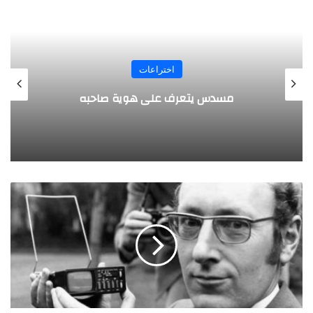
المجلة
طفل مصري يخرج قصاصات الورق من أنفه
وفمه
كلايف
سنكلير..
اخترع
الآلة
الحاسبة
ولم
يستخدمها!