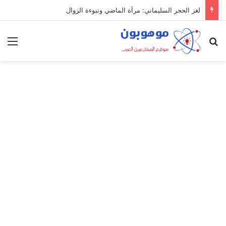
لغز الحجر السليماني: مرآة الماضي ونبوءة الزوال
بحث عن
الق