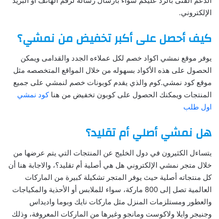
الدعم الفنى بالرد عليكم سواء بارسال رسالة لرقم الهاتف أو البريد
الإلكتروني.
كيف أحصل على أكبر تخفيض من نمشي؟
يوفر موقع نمشي اكواد خصم لكل عملاءه الجدد والقدامى ويمكن
الحصول على هذه الأكواد بسهوله من خلال المواقع المتخصصه مثل
موقع كود نمشي.كوم والذي يقدم كوبونات خصم لنمشي على جميع
المنتجات ويمكنك الحصول على كوبون تخفيض من هنا
كود نمشي
اول طلب
هل نمشي أصلي أم تقليد؟
يتساءل الكثيرون في دول الخليج عن المنتجات التي يتم عرضها من
خلال متجر نمشي الإلكتروني هل هي أصلية أم تقليد؟، والاجابة هنا أن
كل منتجاته أصلية حيث يوفر المتجر تشكيلة كبيرة من الماركات
العالمية تصل إلى 800 ماركة، سواء للملابس أو الأحذية والمكياجات
والعطور ومستلزمات المنزل مثل ماركات نايك وبوما واديداس
وجنيجر وايلا ولاكوست ومانجو وغيرها من الماركات المعروفة، وذلك