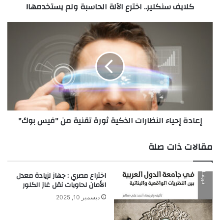
كلايف سنكلير.. اخترع الآلة الحاسبة ولم يستخدمها!
إعادة
إحياء
النظارات
الذكية
ثورة
تقنية
من
"فيس
بوك"
إعادة إحياء النظارات الذكية ثورة تقنية من "فيس بوك"
مقالات ذات صلة
اختراع مصري : جهاز لزيادة معدل
الأمان لحاويات نقل غاز الكلور
ديسمبر 10, 2025