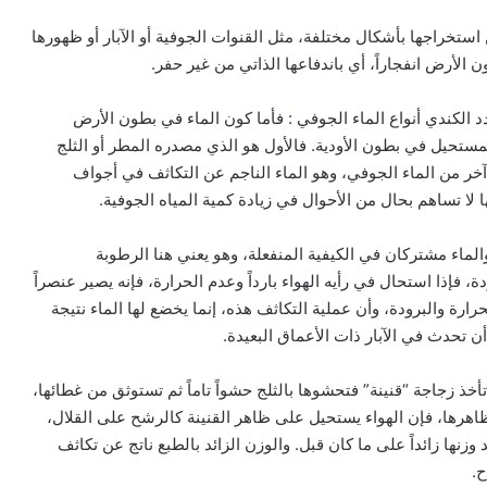
ستخراجها بأشكال مختلفة، مثل القنوات الجوفية أو الآبار أو ظهورها
ون الأرض انفجاراً، أي باندفاعها الذاتي من غير حفر.
حدد الكندي أنواع الماء الجوفي : فأما كون الماء في بطون الأرض
لمستحيل في بطون الأودية. فالأول هو الذي مصدره المطر أو الثلج
ً آخر من الماء الجوفي، وهو الماء الناجم عن التكاثف في أجواف
ا لا تساهم بحال من الأحوال في زيادة كمية المياه الجوفية.
الماء مشتركان في الكيفية المنفعلة، وهو يعني هنا الرطوبة
، فإذا استحال في رأيه الهواء بارداً وعدم الحرارة، فإنه يصير عنصراً
الحرارة والبرودة، وأن عملية التكاثف هذه، إنما يخضع لها الماء نتيجة
ن تحدث في الآبار ذات الأعماق البعيدة.
: تأخذ زجاجة “قنينة” فتحشوها بالثلج حشواً تاماً ثم تستوثق من غطائها،
اهرها، فإن الهواء يستحيل على ظاهر القنينة كالرشح على القلال،
د وزنها زائداً على ما كان قبل. والوزن الزائد بالطبع ناتج عن تكاثف
ح.