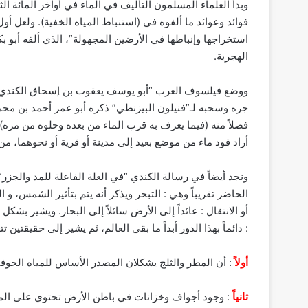
وبدأ العلماء المسلمون التأليف في الماء في أواخر المائة الثا
فوائد وعوائد ما ألفوه في (استنباط المياه الخفية). ولعل أو
استخراجها وإنباطها في الأرضين المجهولة”، الذي ألفه أبو ب
الهجرية.
جره وسحبه لـ”فنيلون البيزنطي” ذكره أبو عمر أحمد بن محمد
فصلاً منه (فيما يعرف به قرب الماء من بعده وحلوه من مره)
أراد قود ماء من موضع بعيد إلى مدينة أو قرية أو نحوهما، من
ونجد أيضاً في رسالة الكندي “في العلة الفاعلة للمد والجزر
الحاضر تقريباً وهي : التبخر ويذكر أنه يتم بتأثير الشمس، و الت
أو الانتقال : عائداً إلى الأرض سائلاً إلى البحار. ويشير بش
: دائماً بهذا الدور أبداً ما بقي العالم، ثم يشير إلى حقيقتين تت
أولاً
: أن المطر والثلج يشكلان المصدر الأساس للمياه الجوفي
ثانياً
: وجود أجواف وخزانات في باطن الأرض تحتوي على المي