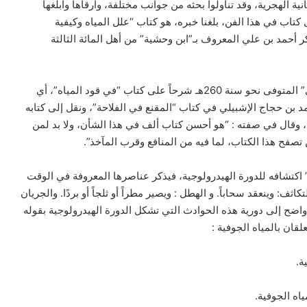
نية الهجرية، وقد تناولوا بحثه من جوانب مختلفة، وأرقاها وأبلغها
ل كتاب في هذا الفن، بلغنا خبره، هو كتاب “علل المياه وكيفية
كر أحمد بن علي المعروف بـ”ابن وحشية” من أهل المائة الثالثة
ووضع فيلسوف العرب “أبو يوسف يعقوب بن إسحاق الكندي” المتوفى نحو سنة 260هـ شرحاً على كتاب “في قود المياه”، أي
 بن حجاج الإشبيلي في كتاب “المقنع في الفلاحة”، ونقل إلى كتابه
، وقال في صفته : “هو أحسن كتاب ألف في هذا الشأن، ولا بد لمن
 تصفح هذا الكتاب، لما فيه من المنافع وقرب المآخذ”.
” اكتشافه للدورة الهيدرولوجية، فيذكر عناصرها المعروفة في الوقت
كاثف: وينعقد سحاباً. و الهطل : ويصير مطراً أو ثلجاً أو بردًا. والجريان
كل واضح إلى دورية هذه الحوادث التي تشكل الدورة الهيدرولوجية بقوله
علقان بالمياه الجوفية :
ة.
اه الجوفية.