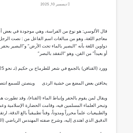
ديسمبر 10, 2025
قال الألوسي: هو نوع من الفراسة، وهي موجودة في بعض أعر
معاجم اللغة، وهو من مبالغات اسم الفاعل من : نصت الرجل ي
دواوين اللغة بأنه “البصير بالماء تحت الأرض” و”البصير بحفر
أو بعيداً” من القن، وهو “التفقد بالبصر”
وورد (القناقن) بالجمع في شعر للطرماح بن حكيم (تـ نحو 125هـ) قال :
يخافتن بعض المضغ من خشية الردى وينصتن للسمع انتصا
ويقال لمن يقوم بالحفر وإنباط الماء (القناء)، وقد تطورت هذ
وتبحر العلماء المسلمين فيه، وقامت الحضارة الإسلامية و
والطبيعيات علماً محرراً ومدوناً، وفناً تطبيقياً بالغ الدقة،
الدقيق الذي اهتدى إليه، وشرح صفته المهندس الرياضي (ال