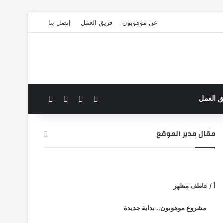
عن موهوبون
فريق العمل
إتصل بنا
‫X
فيسبوك
بحث عن
الوضع المظلم
ق العمل
مقال مدير الموقع
أ / عاطف مظهر
مشروع موهوبون.. بداية جديدة