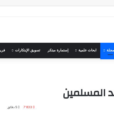
مجلة
ابحاث علمية
إستمارة مبتكر
تسويق الإبتكارات
فري
ند المسلمين
7٬833
5 دقائق