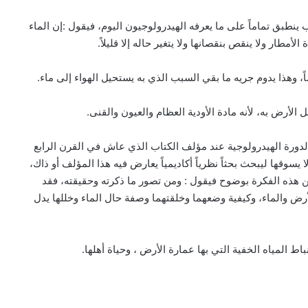
ب ينطبق تماماً على ما يعرفه الهيدرولوجيون اليوم، فيقول :إن الماء
أمطار ولا ينقص بنقصانها ولا يتغير حاله إلا قليلاً.
ً، وهذا يدوم جريه ما بقي السبب الذي به يستحيل الهواء إلى ماء.
 الأرض به، لأنه مادة الأودية العظام والعيون والقنى.
دورة الهيدرولوجية عند مؤلف الكتاب الذي عاش في القرن الرابع
سوقها ليبحث بحثاً نظرياً أكاديمياً يعارض فيه هذا المؤلف أو ذاك،
 عن هذه الفكرة بوضوح فيقول : ومن تصور ما ذكرته وحقيقته، فقد
رض والماء، وكيفية وضعهما وخلقتهما وصفة حال الماء وخللها يدل
ط المياه الخفية التي بها عمارة الأرض ، وحياة أهلها.