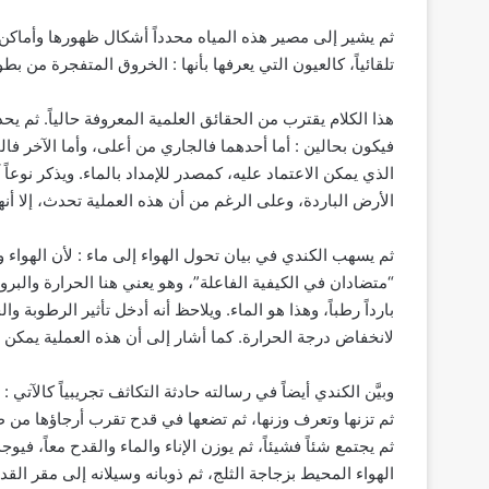
ثم يشير إلى مصير هذه المياه محدداً أشكال ظهورها وأماكن ا
تلقائياً، كالعيون التي يعرفها بأنها : الخروق المتفجرة من بط
هذا الكلام يقترب من الحقائق العلمية المعروفة حالياً. ثم ي
فيكون بحالين : أما أحدهما فالجاري من أعلى، وأما الآخر فا
الذي يمكن الاعتماد عليه، كمصدر للإمداد بالماء. ويذكر نوعا
الأرض الباردة، وعلى الرغم من أن هذه العملية تحدث، إلا أنه
ثم يسهب الكندي في بيان تحول الهواء إلى ماء : لأن الهواء و
“متضادان في الكيفية الفاعلة”، وهو يعني هنا الحرارة والبرودة
بارداً رطباً، وهذا هو الماء. ويلاحظ أنه أدخل تأثير الرطوبة و
لانخفاض درجة الحرارة. كما أشار إلى أن هذه العملية يمكن أ
وبيَّن الكندي أيضاً في رسالته حادثة التكاثف تجريبياً كالآتي 
ثم تزنها وتعرف وزنها، ثم تضعها في قدح تقرب أرجاؤها من ظ
ثم يجتمع شئاً فشيئاً، ثم يوزن الإناء والماء والقدح معاً، فيوج
الهواء المحيط بزجاجة الثلج، ثم ذوبانه وسيلانه إلى مقر القد