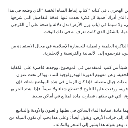
لهجري ، في كتابه ” كتاب إنباط المياه الخفية “الذي وضعه في هذا
 الذي أدرك أهمية كل فكرة تحدث عنها. فدقة التفاصيل التي شرحها
ضي، ولا سيما في (باب وزن الأرض) تدل دلالة واضحة على أن الكرجي
ئقها، بالشكل الذي كانت تعرف به في ذلك الوقت.
لذاكرة العلمية والعملية للحضارة الإسلامية في مجال الاستفادة من
، فترجموه إلى الألمانية والفرنسية والإنجليزية.
 شيئاً من كتب المتقدمين في الموضوع، ووجدها قاصرة على الكفاية
الخفية، وعن مفهوم الدورة الهيدرولوجية للماء. ويذكر تحت عنوان
 ذات جبال متصلة. فإذا كان الزمان في هذه المواضع شتاء، فإن
ية، ووقعت عليها الثلوج لا تنقطع شتاء ولا صيفاً. فإذا اشتد الحر بها
ق التي في بطنها، فصارت مادة لمنابع في أماكن بعيدة.
 مادة، فمادة الماء الساكن في بطنها والعيون والأودية والينابيع
لك إلى خراب الأرض، ويقول أيضاً : وعلى هذا يجب أن تكون المياه من
ء. وهو بقوله هذا يشير إلى التبخر والتكاثف.