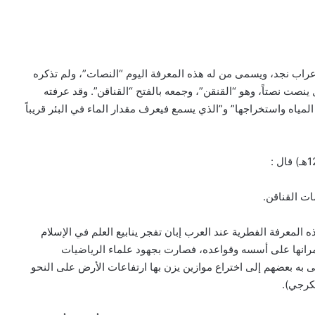
اب نجد، ويسمى من له هذه المعرفة اليوم “النصات”، ولم تذكره
نصت نصتاً، وهو “القنقن”، وجمعه بالفتح “القناقن”. وقد عرفته
 المياه واستخراجها” و”الذي يسمع فيعرف مقدار الماء في البئر قريباً
ت القناقن.
ه المعرفة الفطرية عند العرب إبان تفجر ينابيع العلم في الإسلام
عمرانها على أسسه وقواعده، فصارت بجهود علماء الرياضيات
 ارتقى به بعضهم إلى اختراع موازين يزن بها ارتفاعات الأرض على النحو
كرجي).