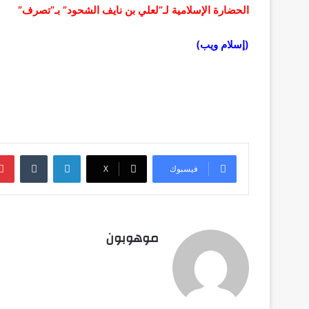
الحضارة الإسلامية لـ”لعلي بن نايف الشحود” بـ”تصرف”
(إسلام ويب)
لينكدإن
‏Tumblr
فيسبوك
‫X
موهوبون