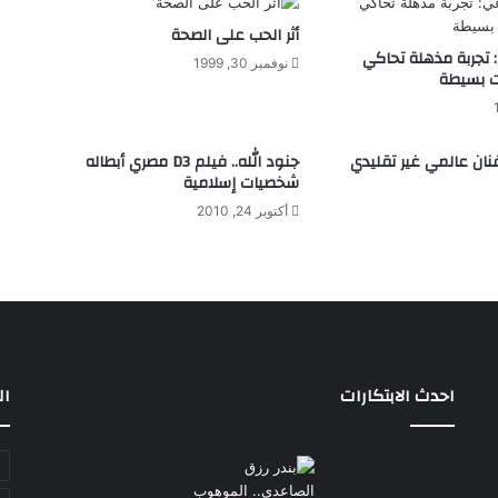
أثر الحب على الصحة
: تجربة مذهلة تحاكي
نوفمبر 30, 1999
ت بسيطة
نان عالمي غير تقليدي
جنود الله‮.. فيلم‮ ‬3D‮ ‬مصري أبطاله
شخصيات إسلامية‮‬
أكتوبر 24, 2010
احدث الابتكارات
ال