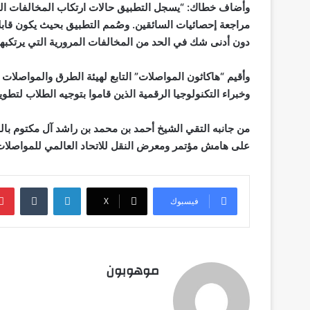
وأضاف خطاك: “يسجل التطبيق حالات ارتكاب المخالفات ال
مراجعة إحصائيات السائقين. وصُمم التطبيق بحيث يكون قابلا
دون أدنى شك في الحد من المخالفات المرورية التي يرتكبها
وأقيم “هاكاثون المواصلات” التابع لهيئة الطرق والموا
وخبراء التكنولوجيا الرقمية الذين قاموا بتوجيه الطلاب لتطو
من جانبه التقي الشيخ أحمد بن محمد بن راشد آل مكتوم بالف
على هامش مؤتمر ومعرض النقل للاتحاد العالمي للمواصلات
لينكدإن
فيسبوك
‫X
موهوبون