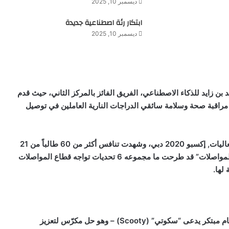
ديسمبر 10, 2025
ابتكار رئة اصطناعية جديدة
ديسمبر 10, 2025
 زايد للذكاء الاصطناعي، الفريق الفائز بالمركز الثاني، حيث قدم
 مراقبة صحة وسلامة سائقي الدراجات النارية العاملين في توصيل
وأقيمت الدورة الرابعة من “هاكاثون المواصلات” في إطار فعاليات, إكسبو 2020 دبي، وشهدت تنافس أكثر من 60 طالباً من 21
جامعة في جميع أنحاء دولة الإمارات. وكانت “هيئة الطرق والمواصلات” قد طرحت ما مجموعه 6 تحديات تواجه قطاع المواصلات
لها.
ظام مبتكر يدعى “سكوتي” (
Scooty
) – وهو حل مكرّس لتعزيز