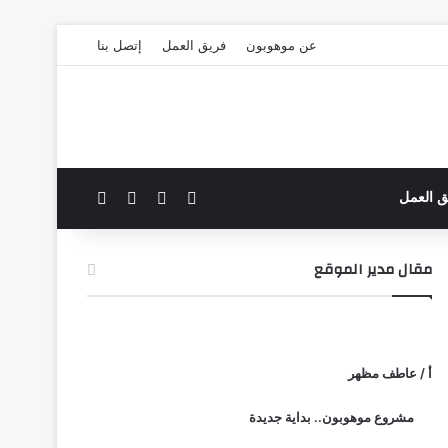
عن موهوبون
فريق العمل
إتصل بنا
‫X
فيسبوك
بحث عن
الوضع المظلم
ق العمل
مقال مدير الموقع
أ / عاطف مظهر
مشروع موهوبون.. بداية جديدة