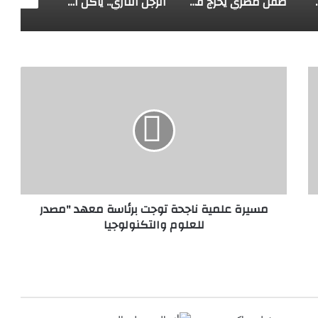
هوية صاحبه
طفل مصري يخرج قصاصات الورق من أنفه وفمه
الرجل الناري.. يأكل الجمر ويثني الحديد بأسنانه
مسيرة
علمية
ناجحة
توجت
برئاسة
معهد
"مصدر
للعلوم
والتكنولوجيا
مسيرة علمية ناجحة توجت برئاسة معهد "مصدر
للعلوم والتكنولوجيا