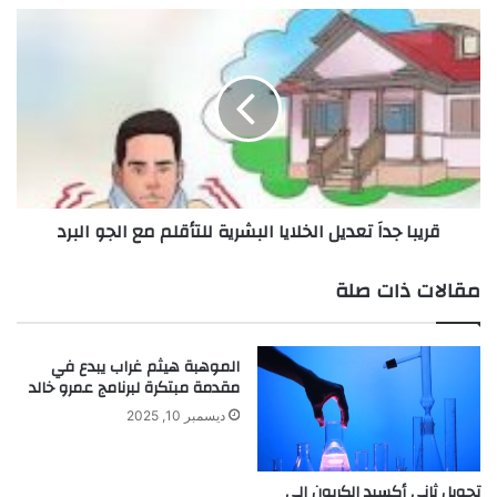
ل
ق
ر
ر
ع
ي
ا
ب
ش
ا
ع
ج
ن
د
ط
اَ
ر
ت
قريبا جداَ تعديل الخلايا البشرية للتأقلم مع الجو البرد
ي
ع
ق
د
"
ي
مقالات ذات صلة
ر
ل
ا
ا
ئ
ل
الموهبة هيثم غراب يبدع في
ح
خ
مقدمة مبتكرة لبرنامج عمرو خالد
ت
ل
ه
ا
ديسمبر 10, 2025
"
ي
ا
ا
تحويل ثاني أكسيد الكربون إلي