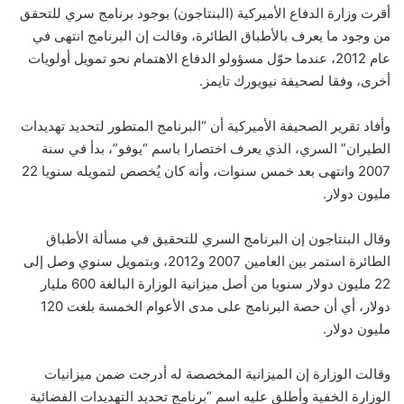
أقرت وزارة الدفاع الأميركية (البنتاجون) بوجود برنامج سري للتحقق
من وجود ما يعرف بالأطباق الطائرة، وقالت إن البرنامج انتهى في
عام 2012، عندما حوّل مسؤولو الدفاع الاهتمام نحو تمويل أولويات
أخرى، وفقا لصحيفة نيويورك تايمز.
وأفاد تقرير الصحيفة الأميركية أن “البرنامج المتطور لتحديد تهديدات
الطيران” السري، الذي يعرف اختصارا باسم “يوفو”، بدأ في سنة
2007 وانتهى بعد خمس سنوات، وأنه كان يُخصص لتمويله سنويا 22
مليون دولار.
وقال البنتاجون إن البرنامج السري للتحقيق في مسألة الأطباق
الطائرة استمر بين العامين 2007 و2012، وبتمويل سنوي وصل إلى
22 مليون دولار سنويا من أصل ميزانية الوزارة البالغة 600 مليار
دولار، أي أن حصة البرنامج على مدى الأعوام الخمسة بلغت 120
مليون دولار.
وقالت الوزارة إن الميزانية المخصصة له أدرجت ضمن ميزانيات
الوزارة الخفية وأطلق عليه اسم “برنامج تحديد التهديدات الفضائية