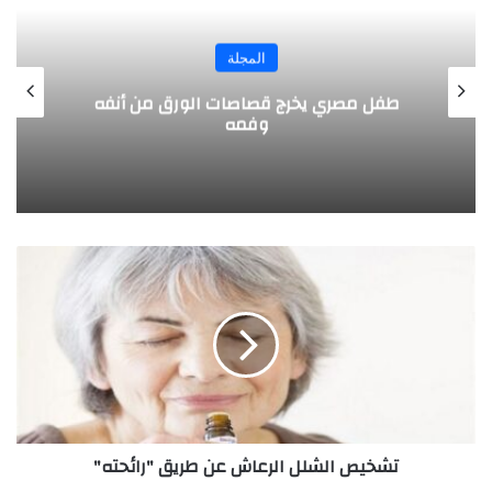
المجلة
طفل مصري يخرج قصاصات الورق من أنفه
وفمه
ت
ش
خ
ي
ص
ا
ل
ش
ل
تشخيص الشلل الرعاش عن طريق "رائحته"
ل
ا