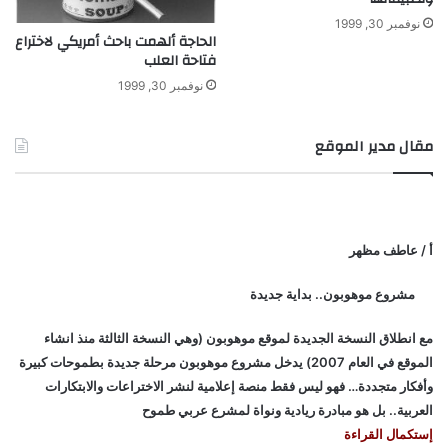
ب
نوفمبر 30, 1999
ر
الحاجة ألهمت باحث أمريكي لاختراع
د
فتاحة العلب
نوفمبر 30, 1999
مقال مدير الموقع
أ / عاطف مظهر
مشروع موهوبون.. بداية جديدة
مع انطلاق النسخة الجديدة لموقع موهوبون (وهي النسخة الثالثة منذ انشاء
الموقع في العام 2007) يدخل مشروع موهوبون مرحلة جديدة بطموحات كبيرة
وأفكار متجددة… فهو ليس فقط منصة إعلامية لنشر الاختراعات والابتكارات
العربية.. بل هو مبادرة ريادية ونواة لمشرع عربي طموح
إستكمال القراءة