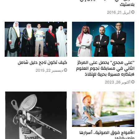
بلاستيك
ل
ب
أبريل 21, 2016
ش
ر
ي
ة
ل
ل
ت
“على مجدي” يحصل على المركز
كيف تكون ناجح دليل شامل
أ
الثاني في مسابقة نجوم العلوم
ق
ديسمبر 22, 2015
لابتكاره مسيرة بحرية للإنقاذ
ل
م
أكتوبر 26, 2023
م
ع
ا
ل
ج
و
ا
الأمواج فوق الصوتية.. أسرارها
ل
وتطبيقاتها