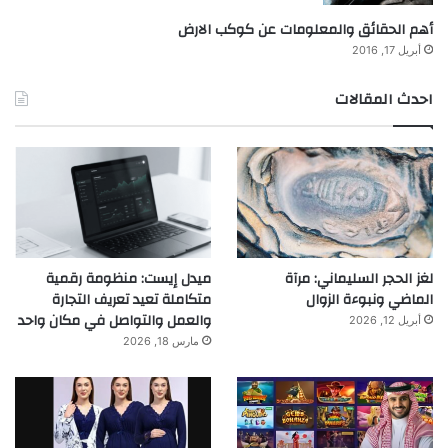
أهم الحقائق والمعلومات عن كوكب الارض
أبريل 17, 2016
احدث المقالات
لغز الحجر السليماني: مرآة
ميدل إيست: منظومة رقمية
الماضي ونبوءة الزوال
متكاملة تعيد تعريف التجارة
والعمل والتواصل في مكان واحد
أبريل 12, 2026
مارس 18, 2026