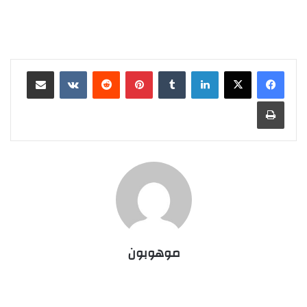
لينكدإن
‏Tumblr
بينتيريست
‏Reddit
‏VKontakte
مشاركة عبر البريد
طباعة
موهوبون