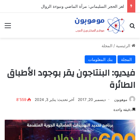
ميدل إيست: منظومة رقمية متكاملة تعيد تعريف التجارة والعمل والتواصل في مكان واحد
بحث عن
الق
الرئيسية
/
المجلة
المجلة
بنك المعلومات
فيديو: البنتاجون يقر بوجود الأطباق
الطائرة
موهوبون
ديسمبر 20, 2017
آخر تحديث: يناير 3, 2024
8٬559
دقيقة واحدة