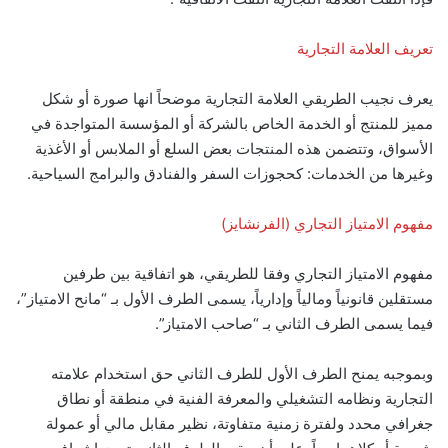
تعريف العلامة التجارية
يعرف نجيب الطريقي العلامة التجارية موضحاً انها صورة أو شكل
مميز للمنتج أو الخدمة الخاص بالشركة أو المؤسسة المتواجدة في
الأسواق، وتتضمن هذه المنتجات بعض السلع أو الملابس أو الأغذية
وغيرها من الخدمات: كحجوزات السفر والفنادق والبرامج السياحية.
مفهوم الامتياز التجاري (الفرنشايز)
مفهوم الامتياز التجاري وفقا للطريقي، هو اتفاقية بين طرفين
مستقلين قانونياً ومالياً وإدارياً، يسمى الطرف الأول بـ “مانح الامتياز”،
فيما يسمى الطرف الثاني بـ “صاحب الامتياز”.
وبموجبه يمنح الطرف الأول للطرف الثاني حق استخدام علامته
التجارية ونظامه التشغيلي والمعرفة الفنية في منطقة أو نطاق
جغرافي محدد ولفترة زمنية متفاوتة، نظير مقابل مالي أو عمولة