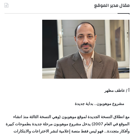
مقال مدير الموقع
أ / عاطف مظهر
مشروع موهوبون.. بداية جديدة
مع انطلاق النسخة الجديدة لموقع موهوبون (وهي النسخة الثالثة منذ انشاء
الموقع في العام 2007) يدخل مشروع موهوبون مرحلة جديدة بطموحات كبيرة
وأفكار متجددة… فهو ليس فقط منصة إعلامية لنشر الاختراعات والابتكارات