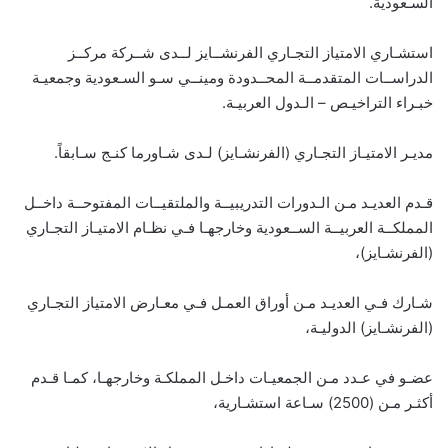
السـعودية.
استشـاري الامتياز التجـاري الفرنشــايز لــدى شــركة مركــز
الدراســات المتقدمــة المحــدودة ومينــي سـو السـعودية وجمعيـة
خبـراء التراخيـص – الـدول العربيـة.
مديـر الامتيـاز التجـاري (الفرنشـايز) لـدى شـاورما كنـج سـابقاً.
قـدم العديـد مـن الـدورات التدريبيــة والملتقيــات المفتوحــة داخــل
المملكــة العربيــة الســعودية وخارجهـا فـي نظـام الامتيـاز التجـاري
(الفرنشـايز)،
شـارك فـي العديـد مـن أوراق العمـل فـي معـارض الامتياز التجـاري
(الفرنشـايز) الدوليـة،
عضـو في عـدد مـن الجمعيـات داخـل المملكـة وخارجهـا، كمـا قـدم
أكثـر مـن (2500) سـاعة استشـارية،