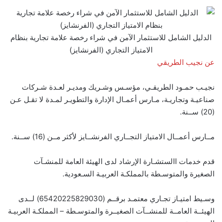
الدليل الشامل للاستثمار الآمن في شراء رخصة علامة تجارية بنظام
الامتياز التجاري (الفرنشايز)
عن نجيب الطريقي
نجيـب حمـود الطريقـي، مؤسـس وشـريك ومديـر لعـدة شـركات
صناعيـة وتجاريـة، مـارس أعمـال الإدارة والتطويـر لمـدة لا تقـل عـن
(20) ســنة.
مــارس أعمــال الامتياز التجــاري الفرنشــايز لأكثر مــن (16) ســنة.
قدم خدمات االستشـارة الإرشاد لدى الهيئة العامة للمنشـآت
الصغيرة والمتوسـطة بالمملكـة العربيـة السـعودية.
وسـيط امتيـاز تجـاري معتمـد برقــم (65420225829030) لــدى
الهيئــة العامــة للمنشــآت الصغيــرة والمتوسـطة – المملكـة العربيـة