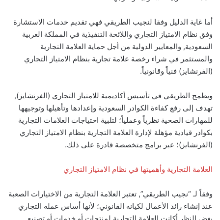
أما غاية الدليل وفقا لنجيب الطريقي فهي تقديم خدمات الاستشارة
وفق نظام الامتياز التجاري واللائحة التنفيذية في المملكة العربية
السعودية, والمعايير الدولية من أجل حماية العلامة التجارية
والمستثمر في شراء رخصة علامة تجارية بنظام الامتياز التجاري
(الفرنشايز) فنياً وقانونياً.
ويطمح الطريقي في تأسيس أكاديمية للامتياز التجاري (الفرنشايز),
تهدف إلى رفع كفاءة الكوادر السعودية وإعدادها وتأهيلها وتوجيهها
للمهارات الصحية نظرياً وعملياً؛ لتلبية احتياجات العلامات التجارية
بكوادر قيادية مؤهلة لإدارة العلامة التجارية بنظام الامتياز التجاري
(الفرنشايز)؛ عبر برامج متخصصة قادرة على ذلك.
العلامة التجارية وأهميتها في نظام الامتياز التجاري
وفقاً لـ “نجيب الطريقي”, تعتبر العلامة التجارية من الاختيارات الصعبة
عند إنشاء رائد الأعمال لكيانه القانوني؛ لأنها أساس عمله التجاري
بغض النظر أكانت العلامة التجارية لمنتجات أو خدمات أو تصنيع.