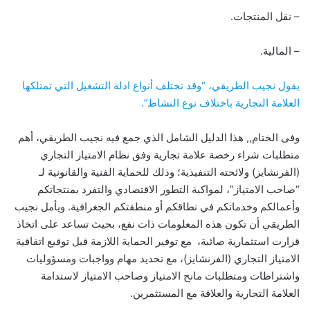
– نقل المنتجات.
– المالية.
يقول نجيب الطريقي، “وقد تختلف أنواع ادلة التشغيل التي تمتلكها
العلامة التجارية باختلاف نوع النشاط”.
وفى الختام,, هذا الدليل الشامل الذي جمع فيه نجيب الطريقي، أهم
متطلبات شراء رخصة علامة تجارية وفق نظام الامتياز التجاري
(الفرنشايز) ولائحته التنفيذية؛ وذلك للحماية الفنية والقانونية لـ
“صاحب الامتياز”، لمواكبة التطور الاقتصادي والتفرد بمنتجاتكم
وأعمالكم وخدماتكم في نطاقكم أو منطقتكم الجغرافية. ويأمل نجيب
الطريقي أن تكون هذه المعلومات ذات نفع، بحيث تساعد على اتخاذ
قرارت استثمارية صائبة، مع توفير الحماية اللازمة قبل توقيع اتفاقية
الامتياز التجاري (الفرنشايز)، مع تحديد مهام وواجبات ومسؤوليات
واشتراطات ومتطلبات مانح الامتياز وصاحب الامتياز لاستدامة
العلامة التجارية والعلاقة مع المستثمرين.