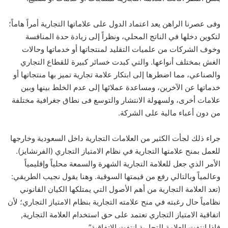
وفى عصرنا الراهن يعد اعتماد الدول على علاماتها التجارية أمراً هاماً؛
لتكوين دخلها في الناتج المحلي، ونظراً إلى زيادة حدة المنافسة
وخوف الشركات من علميات التقليد لمنتجاتها أو خدماتها وحالات
الغش بمختلف أنواعها. والتي كبدت خسائر كبيرة للقطاع التجاري
والصناعي، مما اضطرها إلى ابتكار علامة تجارية تميز بها منتجاتها أو
خدماتها عن الآخرين، ومساعدة عملائها إلى عدم الخلط بينها وبين
علامات أخرى، ولسهولة الانتشار والتوسع فى نطاق جغرافية مختلفة
من دون أعباء مالية على الشركة.
جراء ذلك لجأت الكثير من العلامات التجارية داخل السعودية وخارجها
للعمل بمنح علامتها التجارية في نظام الامتياز التجاري (الفرنشايز).
الأمر الذي جعل للعلامة التجارية الشهرة والسمعة محلياً وإقليمياً
وعالمياً وبالتالي رفع من قيمتها السوقية. وهنا يقول نجيب الطريقي:
(تعد العلامة التجارية من أهم الأصول التي يمتلكها الكيان القانوني
نظامياً حال رغبته في منح علامته التجارية بنظام الامتياز التجاري؛ لأن
اتفاقية الامتياز التجاري تعتمد على حق استخدام العلامة التجارية,
فإذا انتفت العلامة التجارية انتفت الاتفاقية”.