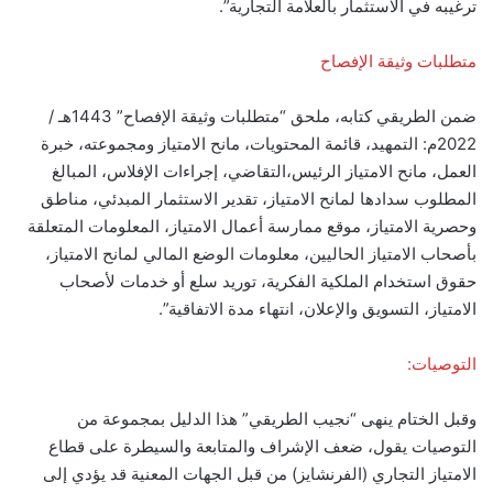
ترغيبه في الاستثمار بالعلامة التجارية”.
متطلبات وثيقة الإفصاح
ضمن الطريقي كتابه، ملحق “متطلبات وثيقة الإفصاح” 1443هـ /
2022م: التمهيد، قائمة المحتويات، مانح الامتياز ومجموعته، خبرة
العمل، مانح الامتياز الرئيس،التقاضي، إجراءات الإفلاس، المبالغ
المطلوب سدادها لمانح الامتياز، تقدير الاستثمار المبدئي، مناطق
وحصرية الامتياز، موقع ممارسة أعمال الامتياز، المعلومات المتعلقة
بأصحاب الامتياز الحاليين، معلومات الوضع المالي لمانح الامتياز،
حقوق استخدام الملكية الفكرية، توريد سلع أو خدمات لأصحاب
الامتياز، التسويق والإعلان، انتهاء مدة الاتفاقية”.
التوصيات:
وقبل الختام ينهى “نجيب الطريقي” هذا الدليل بمجموعة من
التوصيات يقول، ضعف الإشراف والمتابعة والسيطرة على قطاع
الامتياز التجاري (الفرنشايز) من قبل الجهات المعنية قد يؤدي إلى