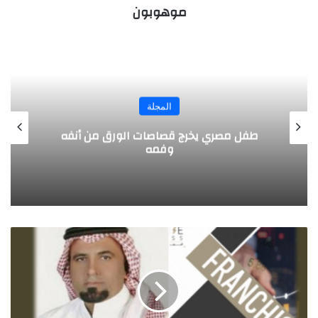
موهوبون
المجلة
طفل مصري يخرج قصاصات الورق من أنفه
وفمه
كتاب
مهم
في
مجال
الاستثمار
لرائد