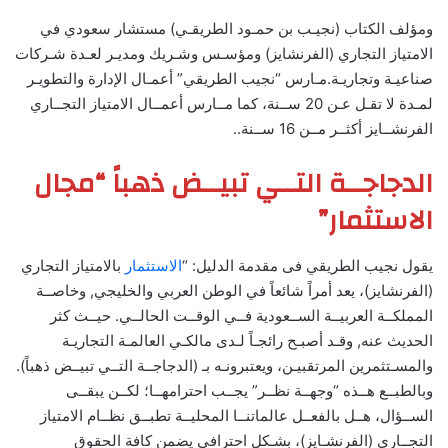
ومؤلف الكتاب (نجيـب بن حمـود الطريقـي) مستشار سعودي في
الامتياز التجاري (الفرنشايز) ومؤسـس وشـريك ومديـر لعـدة شـركات
صناعيـة وتجاريـة.مـارس “نجيب الطريقي” أعمـال الإدارة والتطويـر
لمـدة لا تقـل عـن 20 ســنة، كما مــارس أعمــال الامتياز التجــاري
الفرنشــايز أكثــر مــن 16 ســنة..
الدجاجــة التــي تبيــض ذهباً “مجال
الاستثمار”
يقول نجيب الطريقي فى مقدمة الدليل: “
الاستثمار
بالامتياز التجاري
(الفرنشايز)، يعد أمراً شائعاً في الوطن العربي والخليجي, وخاصــة
المملكــة العربيــة الســعودية فــي الوقــت الحالــي. حيــث كثر
الحديث عنه, وقـد أصبـح رائجـاً لـدى مالكـي العالمـة التجاريـة
والمسـتثمرين المرتقبيـن، ويعتبرونـه بـ (الدجاجــة التــي تبيــض ذهباً).
وبالطبــع هــذه “وجهــة نظــر” يجــب احترامهــا؛ لكــن يبقــى
الســؤال، هــل بالفعــل عالماتنــا المحليــة تطبــق نظــام الامتياز
التجــاري (الفرنشـايز)، بشـكل احترافي يضمن كافة الحقوق