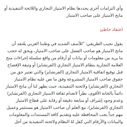
وأي التزامات أخرى يحددها نظام الامتياز التجاري واللائحة التنفيذية أو
مانح الامتياز على صاحب الامتياز.
اعتقاد خاطئ
يقول نجيب الطريقي: “للأسف الشديد في وطننا العربي يعُتقد أن
مانح الامتياز هو صاحب الفضل على صاحب الامتياز، ويحق له حجب
ما يريد من معلومات أو بيانات أو أرقام من واقع سلسلة إجراءات منح
العلامة التجارية بنظام الامتياز التجاري (الفرنشايز) أو وثيقة الإفصاح
قبل توقيع اتفاقية الامتياز التجاري (الفرنشايز) والتي تعتبر حق من
حقوق صاحب الامتياز المشروعة وفق ما نص عليه نظام الامتياز
التجاري (الفرنشايز) ولائحته التنفيذية، حيث يظهر لنا أن مانح الامتياز
دائماً بالخانة الأقوى، نظراً لانعدام ثقافة الامتياز التجاري (الفرنشايز)
وعدم وجود إشراف أو متابعة دقيقة أو رقابة على قطاع الامتياز
التجاري (الفرنشايز)، مع العلم أن صاحب الامتياز هو مستثمر وعميل
مهم جداً يجب المحافظة عليه وتقديم كافة المستندات والمعلومات
والبيانات والأرقام التي كفل لهُ النظام ولائحته التنفيذية من أجل