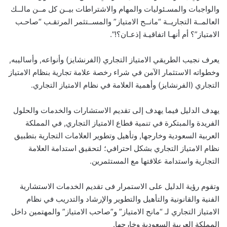
والواجبات والمسـئوليات والمهام والاشتراطات بيــن كل مــن مالــك
العالمــة التجاريــة “مانــح الامتياز” والمســتثمر المرتقـب “صاحـب
الامتياز”؟ أم أنهـا اتفاقيـة إذعـان؟!”.
يعرف نجيب الطريقي الامتياز التجاري (الفرنشايز) وأنواعه, وأساليبه,
وخطواته الاستثمار الآمن في شراء رخصة علامة تجارية بنظام الامتياز
التجاري (الفرنشايز) وأهمية العلامة في نظام الامتياز التجاري.
يهدف الدليل فيما يهدف إلى تقديم الاستشارات والخدمات والحلول
الفريدة والمبتكرة في تنمية قطاع الامتياز التجاري, في المملكة
العربية السعودية وخارجها, وتأهيل وتطوير العلامات التجارية بتطبيق
نظام الامتياز التجاري بشكل احترافي؛ لتحقيق استدامة العلامة
التجارية واستدامة علاقتها مع المستثمرين.
وتقوم رؤية الدليل على الاستمرار فى تقديم الخدمات الاستشارية
الفنية والقانونية والتأهيل والتطوير والإرشاد والتدريب في نظام
الامتياز التجاري لـ “مانح الامتياز” و”صاحب الامتياز” والمهتمين داخل
المملكة العربية السعودية وخارجها.