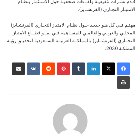
قـدم نشـرات تثقيفيـة ولقـاءات صحفيـة حول الاستثمار بنظـام
الامتيـاز التجـاري (الفرنشـايز)،
مهتـم فـي كل هـو جديـد حـول نظـام الامتياز التجـاري (الفرنشـايز)
المحلـي والعربـي والعالمـي للمسـاهمة فـي نمــو قطــاع الامتياز
التجــاري (الفرنشــايز) بالمملكــة العربيــة الســعودية لتحقيـق رؤيـة
المملكـة 2030.
لينكدإن
بينتيريست
مشاركة عبر البريد
طباعة