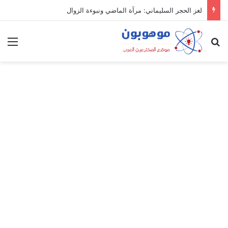
لغز الحجر السليماني: مرآة الماضي ونبوءة الزوال
بحث عن
الق