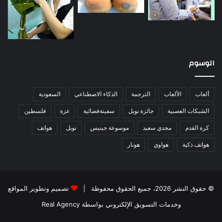
الوسوم
ألعاب
الألعاب
الترجمة
الذكاء الاصطناعي
السعودية
الشبكات العصبية
جائزة نوبل
سفينةفضائية
غزة
فلسطين
كرة القدم
مجدي سعيد
موسوعة جينيس
نوبل
هواتف
هواتف ذكية
هواوي
هونار
© حقوق النشر 2026، جميع الحقوق محفوظة |
تصميم وتطوير المواقع
وخدمات التسويق الإلكتروني بواسطة Real Agency