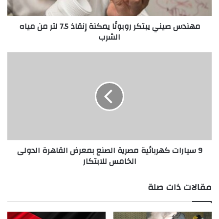
ن
ي
مهندس صيني يبتكر روبوتًا يمكنة إنقاذ 7.5 لتر من مياه
ي
الشرب
ب
ت
ك
9
ر
س
ر
ي
و
ا
ب
ر
و
ا
تً
ت
ا
ك
ي
ه
9 سيارات كهربائية مصرية الصنع بمعرض القاهرة الدولى
م
ر
الخامس للابتكار
ك
ب
ن
ا
ة
ئ
مقالات ذات صلة
إ
ي
ن
ة
ق
م