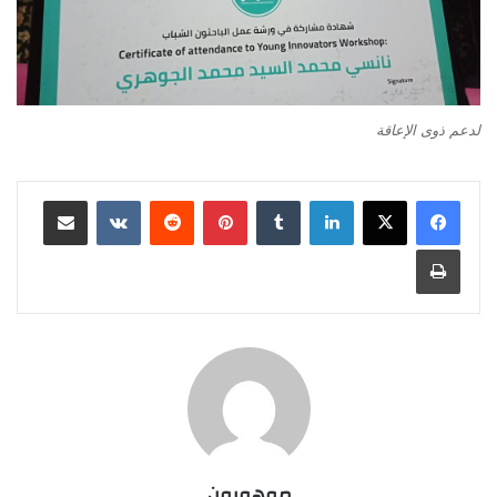
لدعم ذوى الإعاقة
لينكدإن
‏Tumblr
بينتيريست
‏Reddit
‏VKontakte
مشاركة عبر البريد
طباعة
موهوبون