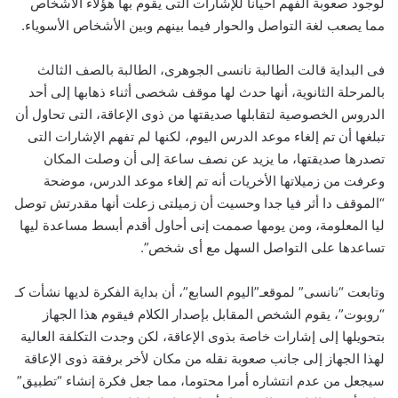
لوجود صعوبة الفهم أحيانا للإشارات التى يقوم بها هؤلاء الأشخاص
مما يصعب لغة التواصل والحوار فيما بينهم وبين الأشخاص الأسوياء.
فى البداية قالت الطالبة نانسى الجوهرى، الطالبة بالصف الثالث
بالمرحلة الثانوية، أنها حدث لها موقف شخصى أثناء ذهابها إلى أحد
الدروس الخصوصية لتقابلها صديقتها من ذوى الإعاقة، التى تحاول أن
تبلغها أن تم إلغاء موعد الدرس اليوم، لكنها لم تفهم الإشارات التى
تصدرها صديقتها، ما يزيد عن نصف ساعة إلى أن وصلت المكان
وعرفت من زميلاتها الأخريات أنه تم إلغاء موعد الدرس، موضحة
“الموقف دا أثر فيا جدا وحسيت أن زميلتى زعلت أنها مقدرتش توصل
ليا المعلومة، ومن يومها صممت إنى أحاول أقدم أبسط مساعدة ليها
تساعدها على التواصل السهل مع أى شخص”.
وتابعت “نانسى” لموقعـ”اليوم السابع”، أن بداية الفكرة لديها نشأت كـ
“روبوت”، يقوم الشخص المقابل بإصدار الكلام فيقوم هذا الجهاز
بتحويلها إلى إشارات خاصة بذوى الإعاقة، لكن وجدت التكلفة العالية
لهذا الجهاز إلى جانب صعوبة نقله من مكان لأخر برفقة ذوى الإعاقة
سيجعل من عدم انتشاره أمرا محتوما، مما جعل فكرة إنشاء “تطبيق”