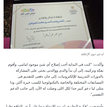
لدعم ذوى الإعاقة
وأكدت: “كنت فى البداية أحب إصلاح أى شئ موجود امامى، وأقوم
بفكه وتركيبه، إلى أن بدأ والدى ووالدتى بحثى على المشاركة
بالدورات التدريبية للإلكترونيات، إلى جان دفعى للتقديم فى
المسابقات المختلفة والخاصة بالتكنولوجيا لكسب خبرة أكثر، ودا
مثلى ليا دعم كبير جدا لكل اللى وصلت له الآن، إلى جانب الدعم
النفسى”.
وأوضحت، “فكرة التطبيق لم يتم الانتهاء منها على أرض الواقع نظرا