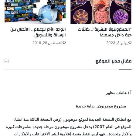
ل
د
و
ل
“الميكروبيوتا البشرية”.. كائنات
الوجه الآخر للإعلام .. الاتصال بين
ى
حية داخل جسمك!
الرسالة والتسويق..
ا
يوليو 3, 2023
أغسطس 28, 2016
ل
خ
ا
مقال مدير الموقع
م
س
ل
ل
ا
أ / عاطف مظهر
ب
ت
مشروع موهوبون.. بداية جديدة
ك
ا
مع انطلاق النسخة الجديدة لموقع موهوبون (وهي النسخة الثالثة منذ انشاء
ر
الموقع في العام 2007) يدخل مشروع موهوبون مرحلة جديدة بطموحات كبيرة
وأفكار متجددة… فهو ليس فقط منصة إعلامية لنشر الاختراعات والابتكارات