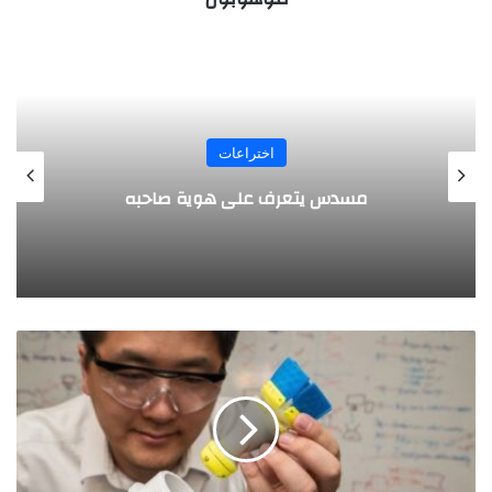
المجلة
طفل مصري يخرج قصاصات الورق من أنفه
وفمه
م
ه
ن
د
س
ص
ي