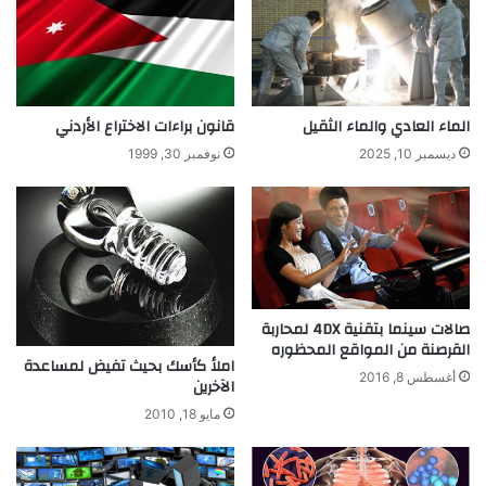
ا
ص
ذ
ر
7
ي
.
ة
5
ا
ل
ل
الماء العادي والماء الثقيل
قانون براءات الاختراع الأردني
ت
ص
ديسمبر 10, 2025
نوفمبر 30, 1999
ر
ن
م
ع
ن
ب
م
م
ي
ع
ا
ر
ه
ض
ا
ا
صالات سينما بتقنية 4DX لمحاربة
ل
القرصنة من المواقع المحظوره
ل
املأ كأسك بحيث تفيض لمساعدة
ش
ق
أغسطس 8, 2016
الآخرين
ر
ا
ب
مايو 18, 2010
ه
ر
ة
ا