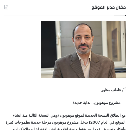
مقال مدير الموقع
أ / عاطف مظهر
مشروع موهوبون.. بداية جديدة
مع انطلاق النسخة الجديدة لموقع موهوبون (وهي النسخة الثالثة منذ انشاء
الموقع في العام 2007) يدخل مشروع موهوبون مرحلة جديدة بطموحات كبيرة
وأفكار متجددة… فهو ليس فقط منصة إعلامية لنشر الاختراعات والابتكارات