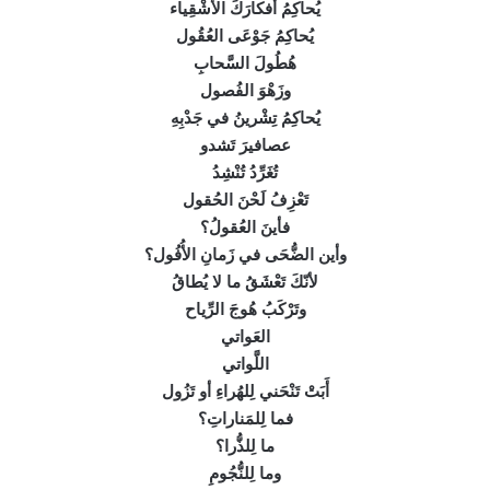
يُحاكِمُ أفكارَكَ الأشْقِياء
يُحاكِمُ جَوْعَى العُقُول
هُطُولَ السَّحابِ
وزَهْوَ الفُصول
يُحاكِمُ تِشْرينُ في جَدْبِهِ
عصافيرَ تَشدو
تُغَرِّدُ تُنْشِدُ
تَعْزِفُ لَحْنَ الحُقول
فأينَ العُقولُ؟
وأين الضُّحَى في زَمانِ الأُفُول؟
لأنّكَ تَعْشَقُ ما لا يُطاقُ
وتَرْكَبُ هُوجَ الرِّياح
العَواتي
اللَّواتي
أَبَتْ تَنْحَني لِلهُراءِ أو تَزُول
فما لِلمَناراتِ؟
ما لِلذُّرا؟
وما لِلنُّجُومِ