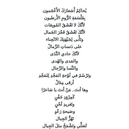
يُحاكِمُ أَشعارَكَ الأَعْجَمون
بِفَلْسَفةِ الرُّومِ الأَرطبون
لأنَّكَ لا تَعْشَقُ المُوبِقات
لأنَّكَ تَعْشَقُ فَجْرَ الجَمال
وتَأْبى لِجَبْهَتِكَ الانْحِناء
على دَنساتِ الرِّمالْ
لأنّكَ حادي النَّدَى
والمَدى والهُدى
والنِّسا والرِّجال
وتَرْسُمُ في لَوْحةِ المَجْدِ لِلمَجْدِ
أرقى مِثالْ
وها أنتَ.. مَنْ أنتَ يا شاعرًا
كَمِرْوَدِ جَفْنٍ
وتَغريدِ لَحْنٍ
وصَيحةِ رَعْدٍ
تَهُزُّ الجِبال
تُصَلِّي وتَشْمَخُ مثلَ الجِبال