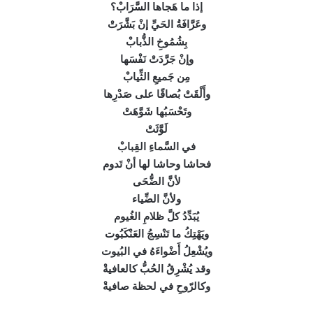
إذا ما هَجاها السَّرَابْ؟
وعَرَّافَةُ الحَيِّ إنْ بَشَّرَتْ
بِشُمُوخِ الذُّبابْ
وإنْ جَرَّدَتْ نَفْسَها
مِن جَميعِ الثِّيابْ
وأَلْقَتْ بُصاقًا على صَدْرِها
وتَحْسَبُها شَوَّهَتْ
لَوَّثَتْ
في السَّماءِ القِبابْ
فحاشا وحاشا لها أنْ تَدوم
لأنَّ الضُّحَى
ولأنَّ الضِّياء
يُبَدِّدُ كلَّ ظلامِ الغُيوم
ويَهْتِكُ ما تَنْسِجُ العَنْكَبُوت
ويُشْعِلُ أَضْواءَهُ في البُيوت
وقد يُشْرِقُ الحُبُّ كالعافيةْ
وكالرّوحِ في لحظة صافيةْ