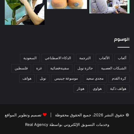
الوسوم
ألعاب
الألعاب
الترجمة
الذكاء الاصطناعي
السعودية
الشبكات العصبية
جائزة نوبل
سفينةفضائية
غزة
فلسطين
كرة القدم
مجدي سعيد
موسوعة جينيس
نوبل
هواتف
هواتف ذكية
هواوي
هونار
© حقوق النشر 2026، جميع الحقوق محفوظة |
تصميم وتطوير المواقع
وخدمات التسويق الإلكتروني بواسطة Real Agency