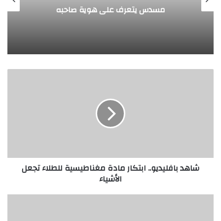
طفل مصري يخرج قصاصات الورق
ة صاحبه
وفمه
شاهد
بافليديو..
ابتكار
مادة
مغناطيسية
للطلاء
تجعل
الأشياء
شاهد بافليديو.. ابتكار مادة مغناطيسية للطلاء تجعل
الأشياء
أكاديمية
البحث
العلمي