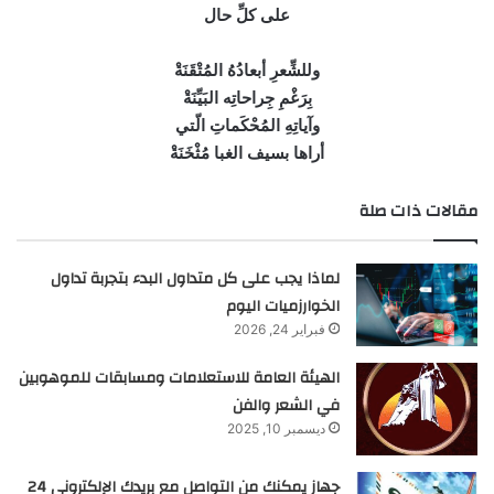
على كلِّ حال
وللشِّعرِ أبعادُهُ المُتْقَنَةْ
بِرَغْمِ جِراحاتِه البَيِّنَةْ
وآياتِهِ المُحْكَماتِ الّتي
أراها بسيف الغبا مُثْخَنَةْ
مقالات ذات صلة
لماذا يجب على كل متداول البدء بتجربة تداول
الخوارزميات اليوم
فبراير 24, 2026
الهيئة العامة للاستعلامات ومسابقات للموهوبين
في الشعر والفن
ديسمبر 10, 2025
جهاز يمكنك من التواصل مع بريدك الإلكتروني 24