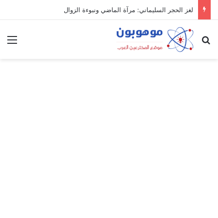
لغز الحجر السليماني: مرآة الماضي ونبوءة الزوال
بحث عن
الق