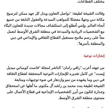
مختلف القطاعات.
وقالت الشيخة لطيفة: “نواصل التعاون وبذل كل جهد ممكن لترسيخ
مكانة دبي وجهةً مفضلةً للمواهب المبدعة والعقول النابغة من جميع
أنحاء العالم. وإنني أتطلع إلى استكشاف مجالات جديدة للتعاون البنّاء
مع الشخصيات الريادية والمبدعة في منطقة الشرق الأوسط لنعمل
معاً على رسم ملامح مستقبل القطاع الثقافي والإبداعي في دبي
والمنطقة بأسرها”.
إنجازات نوعية
من جهته أعرب “رافي رامان” الناشر لمجلة “فاست كومباني ميديل
إيست” عن كامل تقديره للإنجازات النوعية المتحققة لقطاع الثقافة
في دبي وما يشهده من نمو وازدهار في ضوء توجيهات ومتابعة
الشيخة لطيفة بنت محمد بن راشد آل مكتوم، ما أهلها عن استحقاق
وجدارة لتكون من أبرز الشخصيات الإبداعية في قطاع الأعمال على
مستوى منطقة الشرق الأوسط.