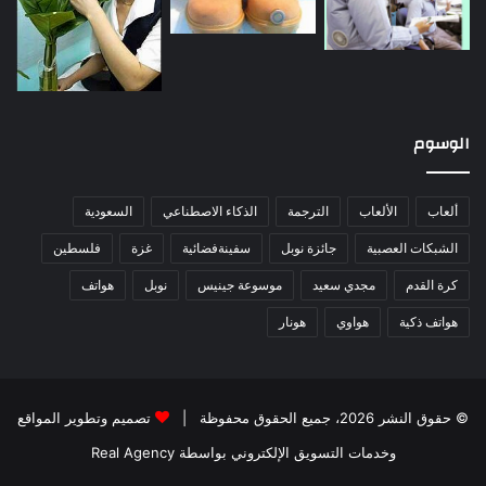
الوسوم
ألعاب
الألعاب
الترجمة
الذكاء الاصطناعي
السعودية
الشبكات العصبية
جائزة نوبل
سفينةفضائية
غزة
فلسطين
كرة القدم
مجدي سعيد
موسوعة جينيس
نوبل
هواتف
هواتف ذكية
هواوي
هونار
© حقوق النشر 2026، جميع الحقوق محفوظة |
تصميم وتطوير المواقع
وخدمات التسويق الإلكتروني بواسطة Real Agency