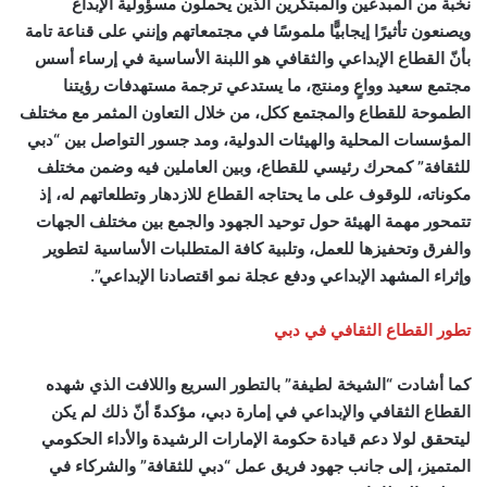
نخبة من المبدعين والمبتكرين الذين يحملون مسؤولية الإبداع
ويصنعون تأثيرًا إيجابيًّا ملموسًا في مجتمعاتهم وإنني على قناعة تامة
بأنّ القطاع الإبداعي والثقافي هو اللبنة الأساسية في إرساء أسس
مجتمع سعيد وواعٍ ومنتج، ما يستدعي ترجمة مستهدفات رؤيتنا
الطموحة للقطاع والمجتمع ككل، من خلال التعاون المثمر مع مختلف
المؤسسات المحلية والهيئات الدولية، ومد جسور التواصل بين “دبي
للثقافة” كمحرك رئيسي للقطاع، وبين العاملين فيه وضمن مختلف
مكوناته، للوقوف على ما يحتاجه القطاع للازدهار وتطلعاتهم له، إذ
تتمحور مهمة الهيئة حول توحيد الجهود والجمع بين مختلف الجهات
والفرق وتحفيزها للعمل، وتلبية كافة المتطلبات الأساسية لتطوير
وإثراء المشهد الإبداعي ودفع عجلة نمو اقتصادنا الإبداعي”.
تطور القطاع الثقافي في دبي
كما أشادت “الشيخة لطيفة” بالتطور السريع واللافت الذي شهده
القطاع الثقافي والإبداعي في إمارة دبي، مؤكدةً أنّ ذلك لم يكن
ليتحقق لولا دعم قيادة حكومة الإمارات الرشيدة والأداء الحكومي
المتميز، إلى جانب جهود فريق عمل “دبي للثقافة” والشركاء في