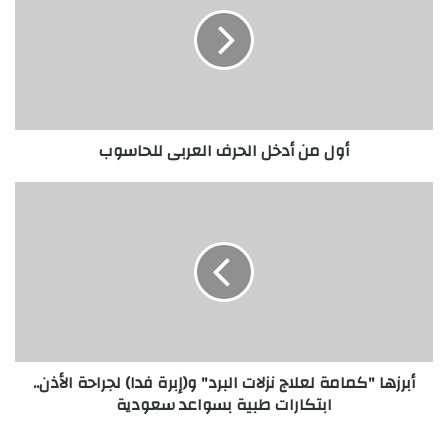
أدخل
الحرف
العربى
للحاسوب
أول من أدخل الحرف العربى للحاسوب
أبرزها
"كمامة
لعلاج
نزلات
البرد"
و(إبرة
فدا)
لجراحة
الأذن..
أبرزها "كمامة لعلاج نزلات البرد" و(إبرة فدا) لجراحة الأذن..
ابتكارات
ابتكارات طبية بسواعد سعودية
طبية
بسواعد
سعودية