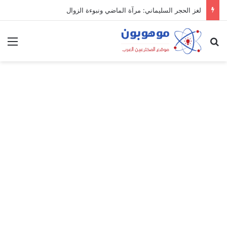
لغز الحجر السليماني: مرآة الماضي ونبوءة الزوال
بحث عن
الق