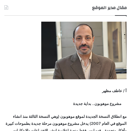
مقال مدير الموقع
أ / عاطف مظهر
مشروع موهوبون.. بداية جديدة
مع انطلاق النسخة الجديدة لموقع موهوبون (وهي النسخة الثالثة منذ انشاء
الموقع في العام 2007) يدخل مشروع موهوبون مرحلة جديدة بطموحات كبيرة
وأفكار متجددة… فهو ليس فقط منصة إعلامية لنشر الاختراعات والابتكارات