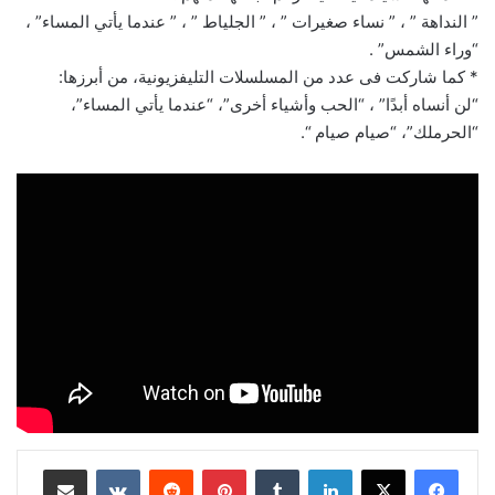
” النداهة ” ، ” نساء صغيرات ” ، ” الجلياط ” ، ” عندما يأتي المساء” ،
“وراء الشمس” .
* كما شاركت فى عدد من المسلسلات التليفزيونية، من أبرزها:
“لن أنساه أبدًا” ، “الحب وأشياء أخرى”، “عندما يأتي المساء”،
“الحرملك”، “صيام صيام “.
لينكدإن
‏Tumblr
بينتيريست
‏Reddit
‏VKontakte
مشاركة عبر البريد