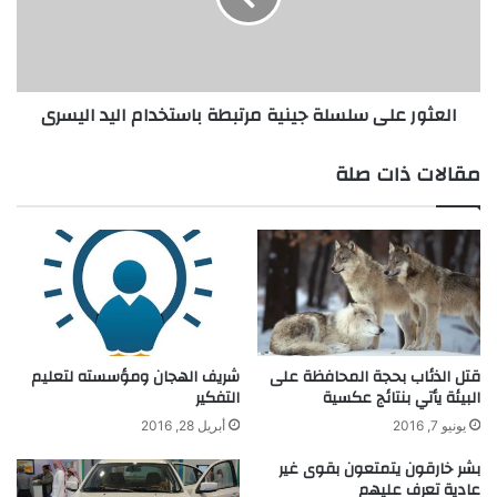
ي
ر
ة
ع
ت
ل
ط
ى
العثور على سلسلة جينية مرتبطة باستخدام اليد اليسرى
ر
س
ح
ل
ا
س
مقالات ذات صلة
ل
ل
ج
ة
س
ج
ي
ي
م
ن
ا
ي
ت
ة
ا
م
ل
ر
قتل الذئاب بحجة المحافظة على
شريف الهجان ومؤسسته لتعليم
ن
البيئة يأتي بنتائج عكسية
التفكير
ت
ا
ب
يونيو 7, 2016
أبريل 28, 2016
ن
ط
و
ة
بشر خارقون يتمتعون بقوى غير
ي
عادية تعرف عليهم
ب