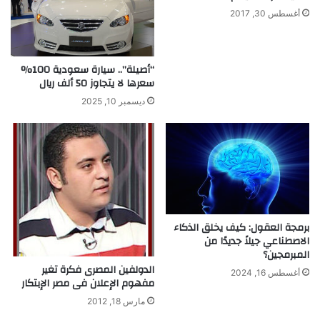
ة
ا
أغسطس 30, 2017
م
س
ن
ت
خ
خ
“أصيلة”.. سيارة سعودية 100%
ل
د
سعرها لا يتجاوز 50 ألف ريال
ا
ا
ل
م
ديسمبر 10, 2025
ا
ا
ل
ل
ك
ي
ل
د
ى
ا
ل
ي
س
برمجة العقول: كيف يخلق الذكاء
ر
الاصطناعي جيلاً جديدًا من
ى
المبرمجين؟
الدولفين المصرى فكرة تغير
أغسطس 16, 2024
مفهوم الإعلان فى مصر الإبتكار
مارس 18, 2012