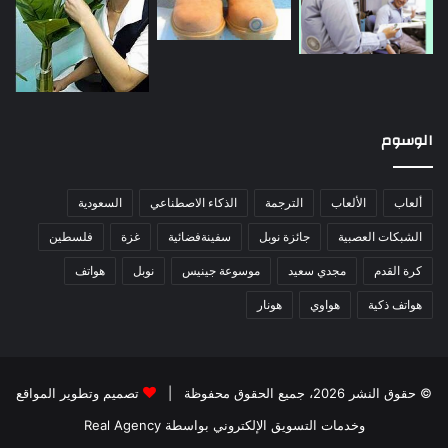
الوسوم
ألعاب
الألعاب
الترجمة
الذكاء الاصطناعي
السعودية
الشبكات العصبية
جائزة نوبل
سفينةفضائية
غزة
فلسطين
كرة القدم
مجدي سعيد
موسوعة جينيس
نوبل
هواتف
هواتف ذكية
هواوي
هونار
© حقوق النشر 2026، جميع الحقوق محفوظة |
تصميم وتطوير المواقع
وخدمات التسويق الإلكتروني بواسطة Real Agency