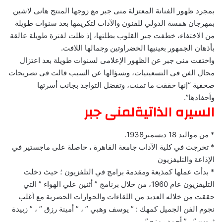
بمجرد ظهور الفنانة المعتزلة منى جبر مع زوجها المنتج هانى لاشين
بمهرجان همسة الدولي للفنون والآداب لتكريمها بعد سنوات طويلة
من الاختفاء، خطفت جبر القلوب بطلتها، إذ ظلت لفترة طويلة عالقة
بأذهان الجمهور بعينيها الخضراوتين وجمالها اللافت.
واختفت منى جبر عن الظهور الإعلامى لسنوات طويلة بعد اعتزال
مجال الفن فى التسعينيات، وبسؤالها عن السبب قالت فى تصريحات
صحفية “إنها حققت ما تمنت، وتفضل التواجد بجانب أسرتها
وأحفادها”.
السيره الذاتيةلمنى جبر
* من مواليد 18 ديسمبر1938.
* تخرجت في كلية الآداب جامعة القاهرة ، حاصلة على ماجستير في
الإذاعة والتليفزيون
* بدأت عملها كمذيعة ومقدمة برامج في التلفزيون ؛ حيث دخلت
التليفزيون عام 1960، من خلال برنامج ” أثنين علي الهواء ” التي
حققت من خلاله العديد من اللقاءات والحوارات الحصرية مع أغلب
نجوم الفن الجميل كمهك : ” يوسف وهبي ” ، ” أمينة رزق ” ، ” زبيدة
ثروت ” ، ” أحمد رمزي”.