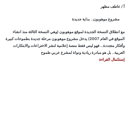
أ / عاطف مظهر
مشروع موهوبون.. بداية جديدة
مع انطلاق النسخة الجديدة لموقع موهوبون (وهي النسخة الثالثة منذ انشاء
الموقع في العام 2007) يدخل مشروع موهوبون مرحلة جديدة بطموحات كبيرة
وأفكار متجددة… فهو ليس فقط منصة إعلامية لنشر الاختراعات والابتكارات
العربية.. بل هو مبادرة ريادية ونواة لمشرع عربي طموح
إستكمال القراءة