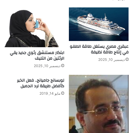
ا
ا
ت
ل
ل
غ
ا
ت
ا
عبقري مصري يستغل طاقة الطفو
ل
في إنتاج طاقة نظيفة
ابتكار مستنشق رئوي جديد يقي
م
الرئتين من التليف
ط
ديسمبر 10, 2025
ل
ديسمبر 10, 2025
و
ب
لوبسانج جاميانج.. فعل الخير
ة
كأفضل طريقة لرد الجميل
ل
مايو 14, 2019
ل
م
س
ا
ف
ر