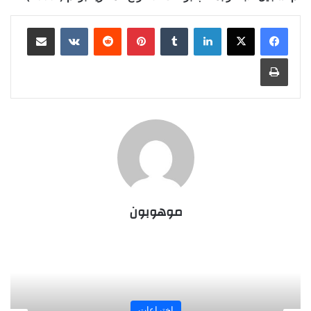
لينكدإن
‏Tumblr
بينتيريست
‏Reddit
‏VKontakte
مشاركة عبر البريد
طباعة
موهوبون
اختراعات