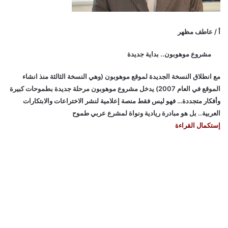
أ / عاطف مظهر
مشروع موهوبون.. بداية جديدة
مع انطلاق النسخة الجديدة لموقع موهوبون (وهي النسخة الثالثة منذ انشاء
الموقع في العام 2007) يدخل مشروع موهوبون مرحلة جديدة بطموحات كبيرة
وأفكار متجددة… فهو ليس فقط منصة إعلامية لنشر الاختراعات والابتكارات
العربية.. بل هو مبادرة ريادية ونواة لمشرع عربي طموح
إستكمال القراءة