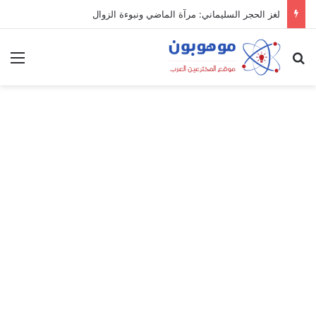
لغز الحجر السليماني: مرآة الماضي ونبوءة الزوال
بحث عن
الق