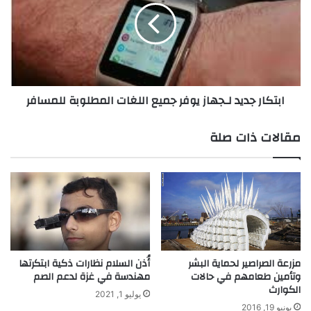
ر
ك
ك
ا
ب
ر
ج
ج
د
د
ي
ي
ابتكار جديد لـجهاز يوفر جميع اللغات المطلوبة للمسافر
د
د
ي
ل
ط
ـ
مقالات ذات صلة
ي
ج
ل
ه
ع
ا
م
ز
ر
ي
ا
و
ل
ف
ب
ر
ط
ج
مزرعة الصراصير لحماية البشر
أُذن السلام نظارات ذكية ابتكرتها
ا
وتأمين طعامهم في حالات
مهندسة في غزة لدعم الصم
م
الكوارث
ر
ي
يوليو 1, 2021
ي
ع
يونيو 19, 2016