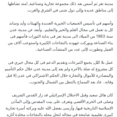
مدينة تعز ثم أسس بعد ذلك مجموعة تجارية وصناعية, امتد نشاطها
إلى مناطق عديدة وإلى دول شتى في الشرق والغرب.
وأسهم في تأسيس الجمعيات الخيرية العديدة والهيئات وأيد وساند
كل يد تعمل فى مجال العلم والخير والتعليم.. وأُبعد عن مدينة عدن
سنة 1963 من الميلاد الى مدينة تعز فى بداية الثورات فأسهم فى
بناء الصناعة وبوركت جهوده بالنجاحات الكبيرة واستوعب آلاف من
العمل وتطورت اإلى عدد من المنشآت الصناعية..
عمل بلا كلل, يجمع التبرعات وتقديم الدعم فى كل مجال خيري فى
كل مشروع له صلة بالآخرة ولم يعد إلى مدينة عدن خلال حكم التأميم
والمصادرة للأموال والتجارة خلال الحكم الاشتراكي في عدن إلا قبل
وفاته.. عاد بعد السماح بالتنقل بين الشمال والجنوب..
كان هائل سعيد وقبل الاحتلال الإسرائيلي قد زار القدس الشريف
وصلى فى الحرم الأقصي وتعرف على بيت المقدس وإلى المآذن
الإسلامية التاريخية فيها, وأرسى بفضل الله عليه وبركته أسرة تجارية
كبيرة, تعليمية شامخة فى مجاله لتحل محله بالنجاحات مخلدة آثاره