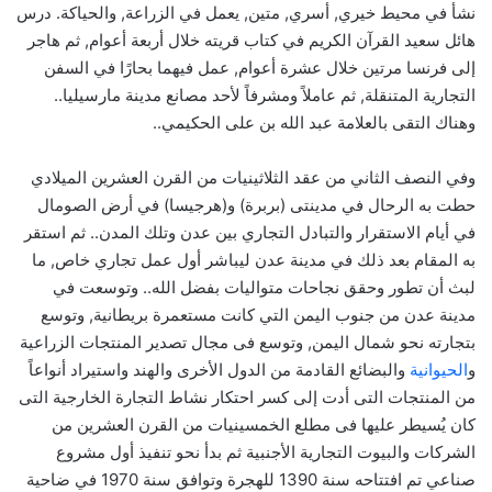
نشأ في محيط خيري, أسري, متين, يعمل في الزراعة, والحياكة. درس
هائل سعيد القرآن الكريم في كتاب قريته خلال أربعة أعوام, ثم هاجر
إلى فرنسا مرتين خلال عشرة أعوام, عمل فيهما بحارًا في السفن
التجارية المتنقلة, ثم عاملاً ومشرفاً لأحد مصانع مدينة مارسيليا..
وهناك التقى بالعلامة عبد الله بن على الحكيمي..
وفي النصف الثاني من عقد الثلاثينيات من القرن العشرين الميلادي
حطت به الرحال في مدينتى (بربرة) و(هرجيسا) في أرض الصومال
في أيام الاستقرار والتبادل التجاري بين عدن وتلك المدن.. ثم استقر
به المقام بعد ذلك في مدينة عدن ليباشر أول عمل تجاري خاص, ما
لبث أن تطور وحقق نجاحات متواليات بفضل الله.. وتوسعت في
مدينة عدن من جنوب اليمن التي كانت مستعمرة بريطانية, وتوسع
بتجارته نحو شمال اليمن, وتوسع فى مجال تصدير المنتجات الزراعية
و
الحيوانية
والبضائع القادمة من الدول الأخرى والهند واستيراد أنواعاً
من المنتجات التى أدت إلى كسر احتكار نشاط التجارة الخارجية التى
كان يُسيطر عليها فى مطلع الخمسينيات من القرن العشرين من
الشركات والبيوت التجارية الأجنبية ثم بدأ نحو تنفيذ أول مشروع
صناعي تم افتتاحه سنة 1390 للهجرة وتوافق سنة 1970 في ضاحية