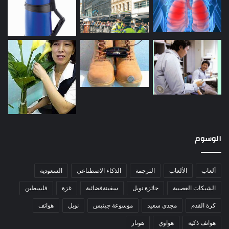
الوسوم
ألعاب
الألعاب
الترجمة
الذكاء الاصطناعي
السعودية
الشبكات العصبية
جائزة نوبل
سفينةفضائية
غزة
فلسطين
كرة القدم
مجدي سعيد
موسوعة جينيس
نوبل
هواتف
هواتف ذكية
هواوي
هونار