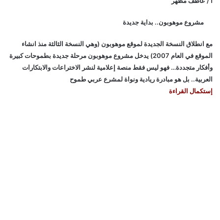
أ / عاطف مظهر
مشروع موهوبون.. بداية جديدة
مع انطلاق النسخة الجديدة لموقع موهوبون (وهي النسخة الثالثة منذ انشاء
الموقع في العام 2007) يدخل مشروع موهوبون مرحلة جديدة بطموحات كبيرة
وأفكار متجددة… فهو ليس فقط منصة إعلامية لنشر الاختراعات والابتكارات
العربية.. بل هو مبادرة ريادية ونواة لمشرع عربي طموح
إستكمال القراءة