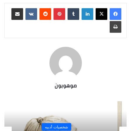
لينكدإن
بينتيريست
مشاركة عبر البريد
طباعة
موهوبون
شخصيات أدبيه