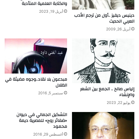
والكتابة العلمية المتأدبة
أبريل 19, 2023
دينيس ديفيز ..أول من ترجم الأدب
العربي الحديث
أبريل 26, 2009
مبدعون بلا نقاد..وجوه مضيئة في
الظلال
إلياس صالح .. الجمع بين الشعر
سبتمبر 5, 2016
والإنشاء
يوليو 22, 2023
التشكيل الجمالي في ديوان
«ضفائر روح» للمصرية ديمة
محمود
أغسطس 29, 2016