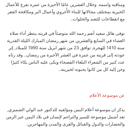
ومناقبه واسمه. وخلال العشرين عامًا الأخيرة من عمره تفرغ للأعمال
الخيرية بمختلف مجالاتها للبناء الأُخروي وأعمال البر ومكافحة الفقر
مع انقطاعات للتعبد والخلوات..
توفى هائل سعيد أنعم رحمه الله متوضئاً في قريته ينتظر أداء صلاة
العشاء في السابع والعشرين من شهر رمضان المبارك الليلة القدرية
سنة 1410 للهجرة, توافق 23 من شهر ابريل سنة 1990 للميلاد, إثر
عودته إلى قريته من عمرة في العشر الأخيرة من رمضان.. وقد رثاه
عدد كبير من الشعراء البلغاء الفصحاء وبكى عليه الناس بكاء كثيرًا
وحن إليه كل من كانوا يحبونه لخيريته..
عن موسوعة الأعلام
يذكر ان موسوعة أعلام اليمن ومؤلفيه للدكتور عبد الولي الشميري,
تعد أشمل موسوعة للسير والتراجم لإنسان في بلاد اليمن عبر الزمن
والحضارات والدول والقبائل والقرى والمدن والمهاجرين.