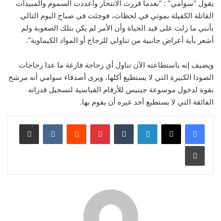
يقول “سوامي” : “بعدما قررت الانتحار وأعددت السموم والمبيدات
القاتلة الكفيلة بموتي في لحظات، فوجئت في صباح اليوم التالي
بأنني ما زلت على قيد الحياة وأن الأمر لم يكن بتلك الصعوبة ولم
أشعر بأية أعراض جانبية من تناولي للزجاج أو المواد الكيماوية”.
ويضيف إنه باستطاعته الآن تناول أي زجاجة فارغة ما عدا زجاجات
الصودا الكبيرة التي لا يستطيع أكلها، ويرى أصدقاء سوامي أنه مرشح
بقوة لدخول موسوعة جينيس للأرقام القياسية لتسجيل قدراته
الفائقة التي لا يستطيع أحد غيره أن يقوم بها.
لينكدإن
‏Tumblr
بينتيريست
‏Reddit
‏VKontakte
مشاركة عبر البريد
طباعة