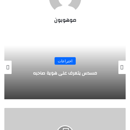
موهوبون
اختراعات
طفل مصري يخرج
يتعرف على هوية صاحبه
ا
ل
ط
ف