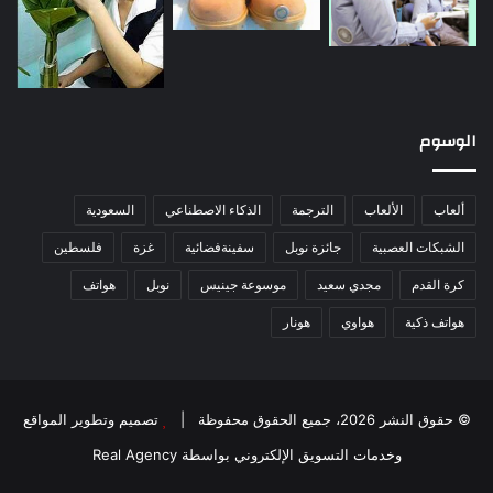
الوسوم
ألعاب
الألعاب
الترجمة
الذكاء الاصطناعي
السعودية
الشبكات العصبية
جائزة نوبل
سفينةفضائية
غزة
فلسطين
كرة القدم
مجدي سعيد
موسوعة جينيس
نوبل
هواتف
هواتف ذكية
هواوي
هونار
© حقوق النشر 2026، جميع الحقوق محفوظة |
تصميم وتطوير المواقع
وخدمات التسويق الإلكتروني بواسطة Real Agency