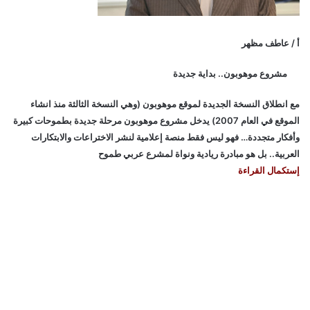
أ / عاطف مظهر
مشروع موهوبون.. بداية جديدة
مع انطلاق النسخة الجديدة لموقع موهوبون (وهي النسخة الثالثة منذ انشاء
الموقع في العام 2007) يدخل مشروع موهوبون مرحلة جديدة بطموحات كبيرة
وأفكار متجددة… فهو ليس فقط منصة إعلامية لنشر الاختراعات والابتكارات
العربية.. بل هو مبادرة ريادية ونواة لمشرع عربي طموح
إستكمال القراءة