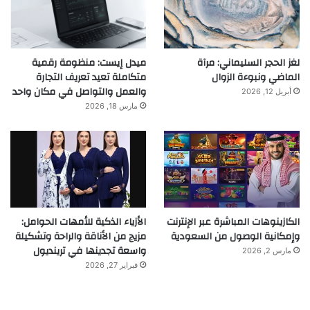
لغز الحجر السليماني: مرآة
ميدل إيست: منظومة رقمية
الماضي ونبوءة الزوال
متكاملة تعيد تعريف التجارة
والعمل والتواصل في مكان واحد
أبريل 12, 2026
مارس 18, 2026
الكازينوهات المباشرة عبر الإنترنت
الأزياء الذكية للأمهات الحوامل:
وإمكانية الوصول من السعودية
مزيج من الأناقة والراحة وتشكيلة
واسعة تجدينها في ترينديول
مارس 2, 2026
فبراير 27, 2026