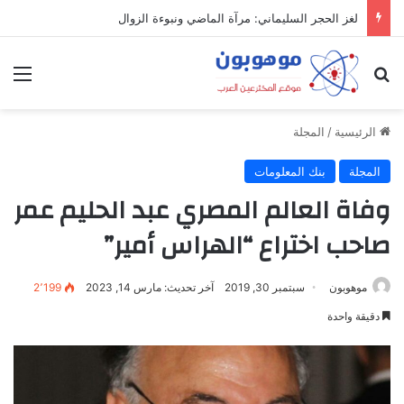
لغز الحجر السليماني: مرآة الماضي ونبوءة الزوال
بحث عن
الق
الرئيسية
/
المجلة
المجلة
بنك المعلومات
وفاة العالم المصري عبد الحليم عمر
صاحب اختراع “الهراس أمير”
موهوبون
سبتمبر 30, 2019
آخر تحديث: مارس 14, 2023
2٬199
دقيقة واحدة