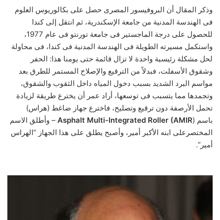
وذكر المقال أن البروفيسور المصرى حصل على بكالوريوس العلوم
فى الهندسة المدنية من جامعة الإسكندرية، ثم انتقل إلى كندا
للحصول على درجة الماجستير فى جامعة تورنتو فى عام 1977،
واستكمل مسيرته الطويلة فى الهندسة المدنية فى كندا، فى محاولة
لحل مشكلة رئيسية واحدة لا تزال قائمة حتى يومنا هذا: الحفر
وشقوق الأسفلت، فبدلاً من الترقيع والإصلاح المستمر للطرق بعد
مواسم البرد الشديد بسبب دخول المياه داخل الثقوب والشقوق،
وتجمدها مما يتسبب فى توسعها، أراد عمر أن يخترع طريقة لزيادة
تحمل الأرصفة دون ترقيع وتصليح، فاخترع جهاز ضاغط (هراس)
باسم
Asphalt Multi-Integrated Roller (AMIR
) – وأطلق الاسم
المختصرعلى ابنه الأكبر أمير، وأصبح يطلق على هذا الجهاز “الهراس
أمير”.