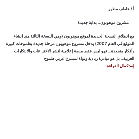
أ / عاطف مظهر
مشروع موهوبون.. بداية جديدة
مع انطلاق النسخة الجديدة لموقع موهوبون (وهي النسخة الثالثة منذ انشاء
الموقع في العام 2007) يدخل مشروع موهوبون مرحلة جديدة بطموحات كبيرة
وأفكار متجددة… فهو ليس فقط منصة إعلامية لنشر الاختراعات والابتكارات
العربية.. بل هو مبادرة ريادية ونواة لمشرع عربي طموح
إستكمال القراءة