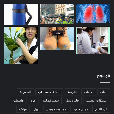
الوسوم
ألعاب
الألعاب
الترجمة
الذكاء الاصطناعي
السعودية
الشبكات العصبية
جائزة نوبل
سفينةفضائية
غزة
فلسطين
كرة القدم
مجدي سعيد
موسوعة جينيس
نوبل
هواتف