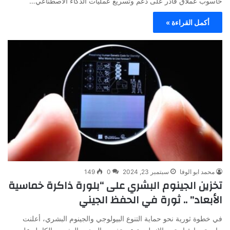
حاسوب عملاق قادر على دعم وتسريع عمليات الذكاء الاصطناعي…
أكمل القراءة »
محمد ابو الوفا
سبتمبر 23, 2024
0
149
تخزين الجينوم البشري على “بلورة ذاكرة خماسية
الأبعاد” .. ثورة في الحفظ الجيني
في خطوة ثورية نحو حماية التنوع البيولوجي والجينوم البشري، أعلنت