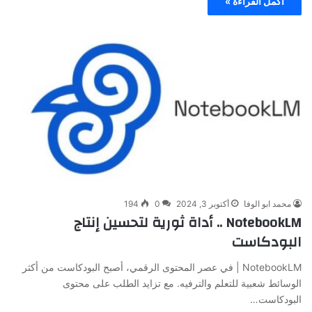
أكمل القراءة »
محمد ابو الوفا
أكتوبر 3, 2024
0
194
NotebookLM .. أداة ثورية لتحسين إنتاج
البودكاست
NotebookLM | في عصر المحتوى الرقمي، أصبح البودكاست من أكثر
الوسائط شعبية للتعلم والترفيه. مع تزايد الطلب على محتوى
البودكاست…