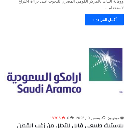
ووقاية النبات بالمركز القومي المصري للبحوث على براءة اختراع
لاستخدام…
أكمل القراءة »
موهوبون
ديسمبر 10, 2025
0
18٬815
بلاستيك طبيعي قابل للتحلل من زغب القطن