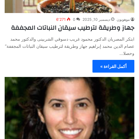
موهوبون
ديسمبر 10, 2025
0
6٬271
جهاز وطريقة لترطيب سيقان النباتات المجففة
ابتكر المصريان الدكتور محمود غريب دسوقي الشربينى والدكتور محمد
عصام الدين محمد إبراهيم جهاز وطريقة لترطيب سيقان النباتات المجففة”
وحصلا…
أكمل القراءة »