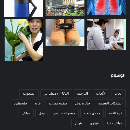
الوسوم
ألعاب
الألعاب
الترجمة
الذكاء الاصطناعي
السعودية
الشبكات العصبية
جائزة نوبل
سفينةفضائية
غزة
فلسطين
كرة القدم
مجدي سعيد
موسوعة جينيس
نوبل
هواتف
هواتف ذكية
هواوي
هونار