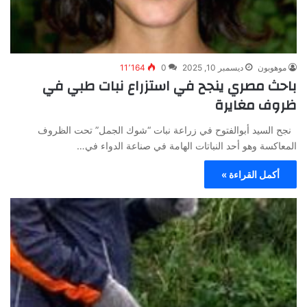
موهوبون
ديسمبر 10, 2025
0
11٬164
باحث مصري ينجح في استزراع نبات طبي في
ظروف مغايرة
نجح السيد أبوالفتوح في زراعة نبات “شوك الجمل” تحت الظروف
المعاكسة وهو أحد النباتات الهامة في صناعة الدواء في…
أكمل القراءة »