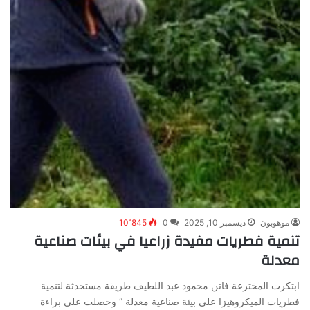
موهوبون
ديسمبر 10, 2025
0
10٬845
تنمية فطريات مفيدة زراعيا في بيئات صناعية
معدلة
ابتكرت المخترعة فاتن محمود عبد اللطيف طريقة مستحدثة لتنمية
فطريات الميكروهيزا على بيئة صناعية معدلة ” وحصلت على براءة