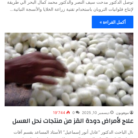
توصل الدكتور مدحت سيف النصر والدكتور محمد كمال البحر الي طريقة
لإنتاج قلوانيات التروبان باستخدام تقنية زراعة الخلايا والأنسجة النباتية…
أكمل القراءة »
موهوبون
ديسمبر 10, 2025
0
19٬744
علاج لأمراض دودة القز من منتجات نحل العسل
نال الباحث الدكتور “عادل أنور إسماعيل” الأستاذ المساعد بقسم آفات