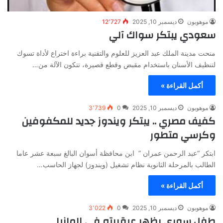
موهوبون
ديسمبر 10, 2025
12٬727
سعودي يبتكر سواك آلي
منحت مدينة الملك عبد العزيز للعلوم والتقنية براءة اختراع لأداة تسوك
لتنظيف الأسنان باستخدام مقبض وقطع قصيرة، تتكون الآلة من…
أكمل القراءة »
موهوبون
ديسمبر 10, 2025
0
3٬739
كفيف مصري .. يبتكر ويندوز جديد للمكفوفين
وكرسي متطور
ابتكر “عبد الرحمن عمران ” ابن محافظة أسوان البالغ سبعة عشر عاما
الطالب بالمرحلة الثانوية نظام تشغيل (ويندوز) لجهاز الحاسب…
أكمل القراءة »
موهوبون
ديسمبر 10, 2025
0
3٬022
طفل سوري يظهر عبقريته في المانيا