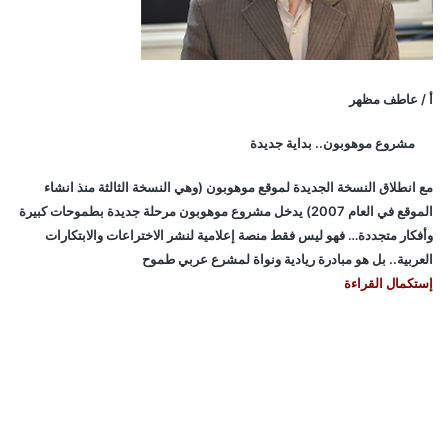
أ / عاطف مظهر
مشروع موهوبون.. بداية جديدة
مع انطلاق النسخة الجديدة لموقع موهوبون (وهي النسخة الثالثة منذ انشاء
الموقع في العام 2007) يدخل مشروع موهوبون مرحلة جديدة بطموحات كبيرة
وأفكار متجددة… فهو ليس فقط منصة إعلامية لنشر الاختراعات والابتكارات
العربية.. بل هو مبادرة ريادية ونواة لمشرع عربي طموح
إستكمال القراءة