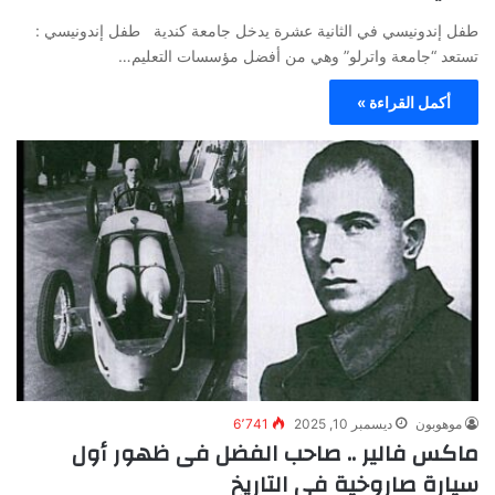
طفل إندونيسي في الثانية عشرة يدخل جامعة كندية طفل إندونيسي :
تستعد “جامعة واترلو” وهي من أفضل مؤسسات التعليم…
أكمل القراءة »
موهوبون
ديسمبر 10, 2025
6٬741
ماكس فالير .. صاحب الفضل فى ظهور أول
سيارة صاروخية فى التاريخ