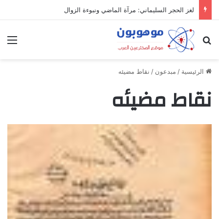
لغز الحجر السليماني: مرآة الماضي ونبوءة الزوال
بحث عن
الق
الرئيسية
/
مبدعون
/
نقاط مضيئه
نقاط مضيئه