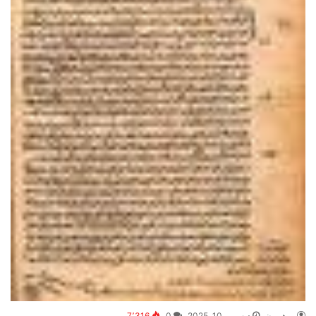
موهوبون
ديسمبر 10, 2025
0
7٬316