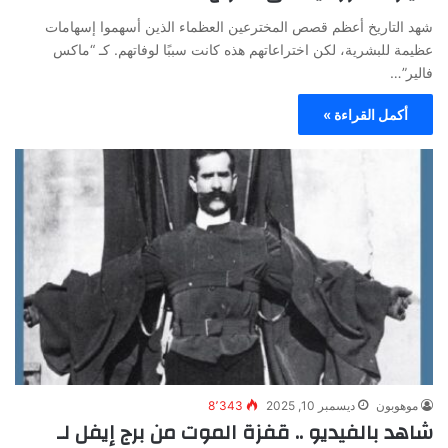
شهد التاريخ أعظم قصص المخترعين العظماء الذين أسهموا إسهامات
عظيمة للبشرية، لكن اختراعاتهم هذه كانت سببًا لوفاتهم. كـ “ماكس
فالير”…
أكمل القراءة »
موهوبون
ديسمبر 10, 2025
8٬343
شاهد بالفيديو .. قفزة الموت من برج إيفل لـ