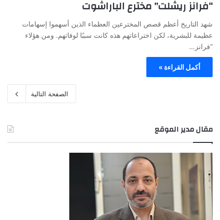
“فرانز ريشلت” مخترع الباراشوت
شهد التاريخ أعظم قصص المخترعين العظماء الذين أسهموا إسهامات
عظيمة للبشرية، لكن اختراعاتهم هذه كانت سببًا لوفاتهم. ومن هؤلاء
“فرانز…
أكمل القراءة »
الصفحة التالية
مقال مدير الموقع