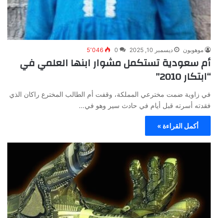
موهوبون
ديسمبر 10, 2025
0
5٬046
أم سعودية تستكمل مشوار ابنها العلمي في
“ابتكار 2010”
في زاوية ضمت مخترعي المملكة، وقفت أم الطالب المخترع راكان الذي
فقدته أسرته قبل أيام في حادث سير وهو في…
أكمل القراءة »