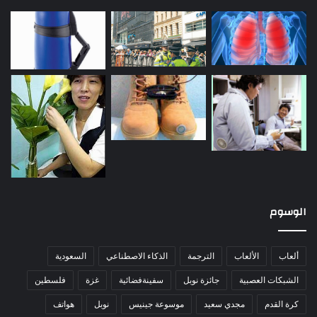
الوسوم
ألعاب
الألعاب
الترجمة
الذكاء الاصطناعي
السعودية
الشبكات العصبية
جائزة نوبل
سفينةفضائية
غزة
فلسطين
كرة القدم
مجدي سعيد
موسوعة جينيس
نوبل
هواتف