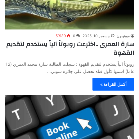
موهوبون
ديسمبر 10, 2025
0
5٬939
سارة العمرى ..اخترعت روبوتاً آلياً يستخدم لتقديم
القهوة
روبوتاً آلياً يستخدم لتقديم القهوة : سجلت الطالبة سارة محمد العمري (12
عاما) اسمها كأول فتاة تحصل على جائزة سوني…
أكمل القراءة »