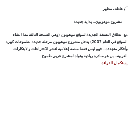
أ / عاطف مظهر
مشروع موهوبون.. بداية جديدة
مع انطلاق النسخة الجديدة لموقع موهوبون (وهي النسخة الثالثة منذ انشاء
الموقع في العام 2007) يدخل مشروع موهوبون مرحلة جديدة بطموحات كبيرة
وأفكار متجددة… فهو ليس فقط منصة إعلامية لنشر الاختراعات والابتكارات
العربية.. بل هو مبادرة ريادية ونواة لمشرع عربي طموح
إستكمال القراءة