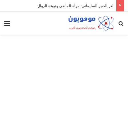
لغز الحجر السليماني: مرآة الماضي ونبوءة الزوال
بحث عن
الق