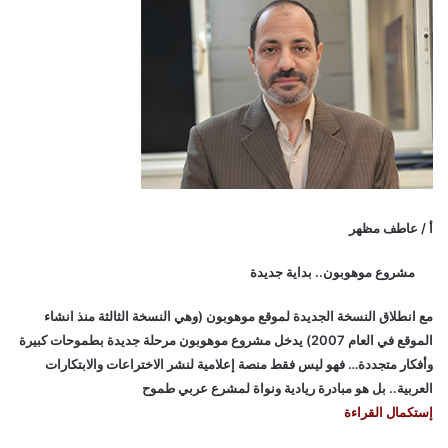
أ / عاطف مظهر
مشروع موهوبون.. بداية جديدة
مع انطلاق النسخة الجديدة لموقع موهوبون (وهي النسخة الثالثة منذ انشاء
الموقع في العام 2007) يدخل مشروع موهوبون مرحلة جديدة بطموحات كبيرة
وأفكار متجددة… فهو ليس فقط منصة إعلامية لنشر الاختراعات والابتكارات
العربية.. بل هو مبادرة ريادية ونواة لمشرع عربي طموح
إستكمال القراءة