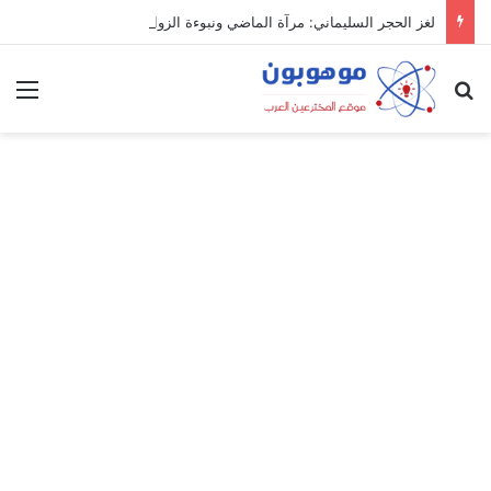
لغز الحجر السليماني: مرآة الماضي ونبوءة الزوال
بحث عن
الق