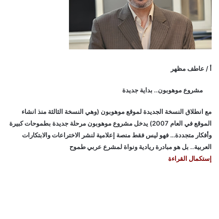
أ / عاطف مظهر
مشروع موهوبون.. بداية جديدة
مع انطلاق النسخة الجديدة لموقع موهوبون (وهي النسخة الثالثة منذ انشاء
الموقع في العام 2007) يدخل مشروع موهوبون مرحلة جديدة بطموحات كبيرة
وأفكار متجددة… فهو ليس فقط منصة إعلامية لنشر الاختراعات والابتكارات
العربية.. بل هو مبادرة ريادية ونواة لمشرع عربي طموح
إستكمال القراءة