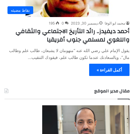
نقاط مضيئه
محمد ابو الوفا
ديسمبر 30, 2023
0
195
أحمد ديفيدز.. رائد التأريخ الاجتماعي والثقافي
واللغوي لمسلمي جنوب أفريقيا
يقول الإمام علي رضي الله عنه “منهومان لا يشبعان، طالب علم وطالب
مال”، ويالسعادتك عندما تكون طالب علم، فيقودك التنقيب…
أكمل القراءة »
مقال مدير الموقع