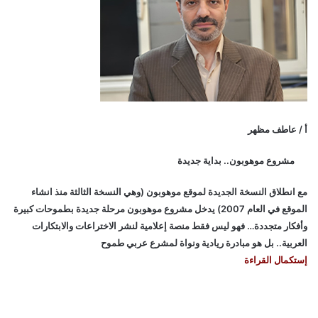
أ / عاطف مظهر
مشروع موهوبون.. بداية جديدة
مع انطلاق النسخة الجديدة لموقع موهوبون (وهي النسخة الثالثة منذ انشاء
الموقع في العام 2007) يدخل مشروع موهوبون مرحلة جديدة بطموحات كبيرة
وأفكار متجددة… فهو ليس فقط منصة إعلامية لنشر الاختراعات والابتكارات
العربية.. بل هو مبادرة ريادية ونواة لمشرع عربي طموح
إستكمال القراءة