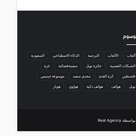
وسوم
ألعاب
الألعاب
الترجمة
الذكاء الاصطناعي
السعودية
الشبكات العصبية
جائزة نوبل
سفينةفضائية
غزة
فلسطين
كرة القدم
مجدي سعيد
موسوعة جينيس
نوبل
هواتف
هواتف ذكية
هواوي
هونار
Real Agen