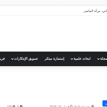
اني: مرآة الماضي ونبوءة الزوال
مجلة
ابحاث علمية
إستمارة مبتكر
تسويق الإبتكارات
فري
ت
محمد ابو الوفا
فبراير 10, 2024
0
218