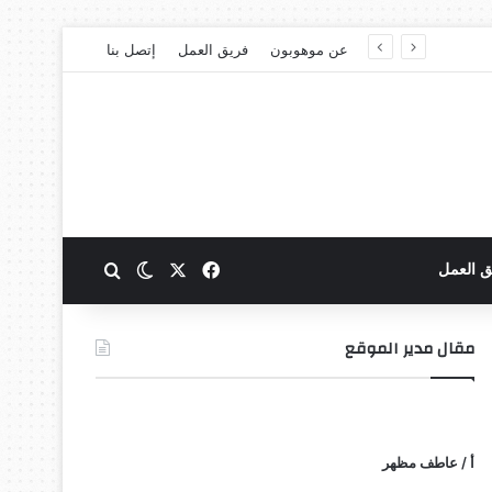
عن موهوبون
فريق العمل
إتصل بنا
‫X
فيسبوك
بحث عن
الوضع المظلم
ق العمل
مقال مدير الموقع
أ / عاطف مظهر