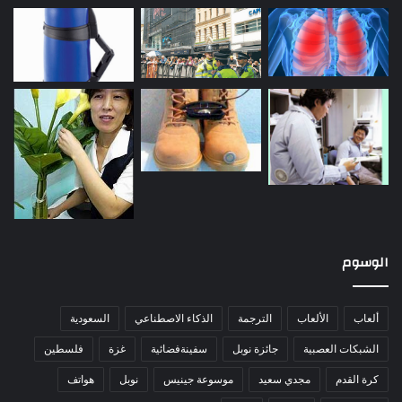
الوسوم
ألعاب
الألعاب
الترجمة
الذكاء الاصطناعي
السعودية
الشبكات العصبية
جائزة نوبل
سفينةفضائية
غزة
فلسطين
كرة القدم
مجدي سعيد
موسوعة جينيس
نوبل
هواتف