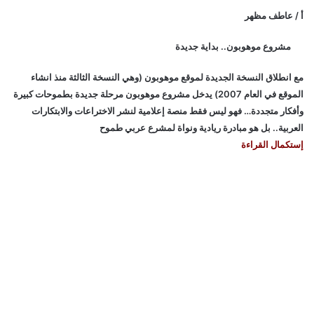
أ / عاطف مظهر
مشروع موهوبون.. بداية جديدة
مع انطلاق النسخة الجديدة لموقع موهوبون (وهي النسخة الثالثة منذ انشاء
الموقع في العام 2007) يدخل مشروع موهوبون مرحلة جديدة بطموحات كبيرة
وأفكار متجددة… فهو ليس فقط منصة إعلامية لنشر الاختراعات والابتكارات
العربية.. بل هو مبادرة ريادية ونواة لمشرع عربي طموح
إستكمال القراءة