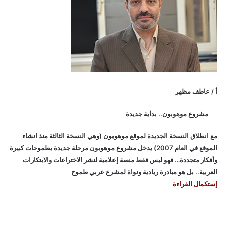
أ / عاطف مظهر
مشروع موهوبون.. بداية جديدة
مع انطلاق النسخة الجديدة لموقع موهوبون (وهي النسخة الثالثة منذ انشاء
الموقع في العام 2007) يدخل مشروع موهوبون مرحلة جديدة بطموحات كبيرة
وأفكار متجددة… فهو ليس فقط منصة إعلامية لنشر الاختراعات والابتكارات
العربية.. بل هو مبادرة ريادية ونواة لمشرع عربي طموح
إستكمال القراءة