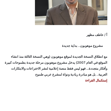
أ / عاطف مظهر
مشروع موهوبون.. بداية جديدة
مع انطلاق النسخة الجديدة لموقع موهوبون (وهي النسخة الثالثة منذ انشاء
الموقع في العام 2007) يدخل مشروع موهوبون مرحلة جديدة بطموحات كبيرة
وأفكار متجددة… فهو ليس فقط منصة إعلامية لنشر الاختراعات والابتكارات
العربية.. بل هو مبادرة ريادية ونواة لمشرع عربي طموح
إستكمال القراءة