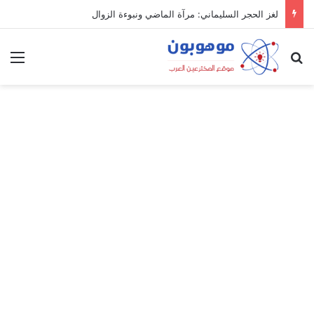
لغز الحجر السليماني: مرآة الماضي ونبوءة الزوال
بحث عن
الق