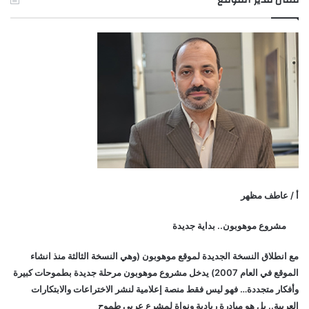
أ / عاطف مظهر
مشروع موهوبون.. بداية جديدة
مع انطلاق النسخة الجديدة لموقع موهوبون (وهي النسخة الثالثة منذ انشاء
الموقع في العام 2007) يدخل مشروع موهوبون مرحلة جديدة بطموحات كبيرة
وأفكار متجددة… فهو ليس فقط منصة إعلامية لنشر الاختراعات والابتكارات
العربية.. بل هو مبادرة ريادية ونواة لمشرع عربي طموح