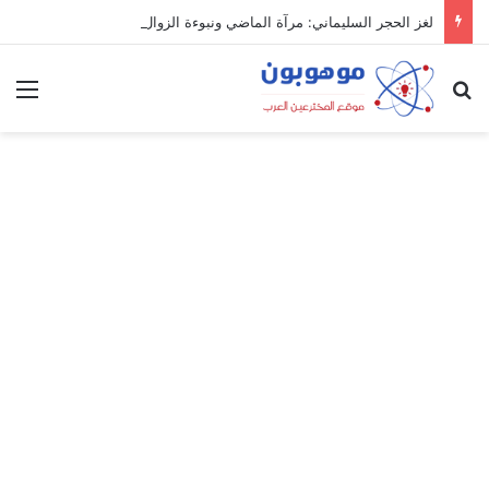
لغز الحجر السليماني: مرآة الماضي ونبوءة الزوال
بحث عن
الق