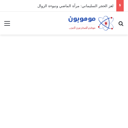
لغز الحجر السليماني: مرآة الماضي ونبوءة الزوال
بحث عن
الق