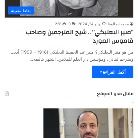
نقاط مضيئه
محمد ابو الوفا
يونيو 24, 2024
0
228
“منير البعلبكي” .. شيخ المترجمين وصاحب
قاموس المورد
من هو منير البعلبكي؟ منير عبد الحفيظ البعلبكي (1918 – 1999) أديب
ومترجم لبناني، ومؤسس دار العلم للملايين. اشتهر بتأليفه…
أكمل القراءة »
مقال مدير الموقع