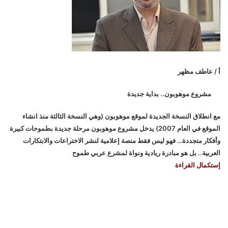
أ / عاطف مظهر
مشروع موهوبون.. بداية جديدة
مع انطلاق النسخة الجديدة لموقع موهوبون (وهي النسخة الثالثة منذ انشاء
الموقع في العام 2007) يدخل مشروع موهوبون مرحلة جديدة بطموحات كبيرة
وأفكار متجددة… فهو ليس فقط منصة إعلامية لنشر الاختراعات والابتكارات
العربية.. بل هو مبادرة ريادية ونواة لمشرع عربي طموح
إستكمال القراءة