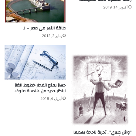
ف
أكتوبر 14, 2019
و
ف
ي
طاقة النهر فى مصر – 1
ن
ل
يناير 2, 2012
ل
ت
ع
ر
ف
ع
ل
جهاز يمنع انفجار خطوط الغاز
ي
ابتكار جديد من هندسة منوف
ا
ل
أبريل 4, 2016
د
و
ا
ء
“وائل صبري”.. تجربة ناجحة يهديها