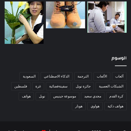
الوسوم
ألعاب
الألعاب
الترجمة
الذكاء الاصطناعي
السعودية
الشبكات العصبية
جائزة نوبل
سفينةفضائية
غزة
فلسطين
كرة القدم
مجدي سعيد
موسوعة جينيس
نوبل
هواتف
هواتف ذكية
هواوي
هونار