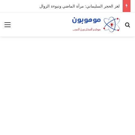
لغز الحجر السليماني: مرآة الماضي ونبوءة الزوال
بحث عن
الق