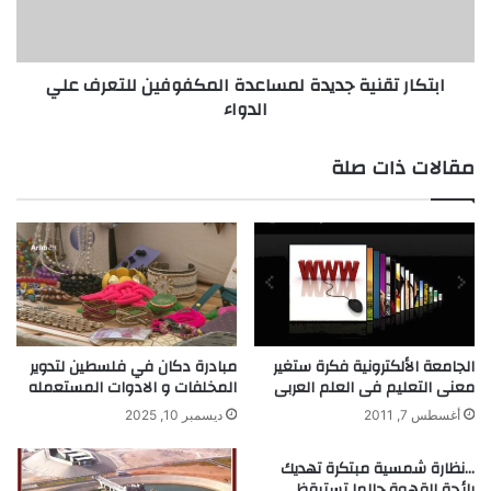
ت
ت
ح
ق
س
ن
ابتكار تقنية جديدة لمساعدة المكفوفين للتعرف علي
ي
ي
الدواء
ن
ة
م
ج
ا
د
مقالات ذات صلة
د
ي
ة
د
ل
ة
ص
ل
ق
م
ا
س
ل
ا
أ
ع
خ
د
الجامعة الألكترونية فكرة ستغير
مبادرة دكان في فلسطين لتدوير
ش
ة
معنى التعليم فى العلم العربى
المخلفات و الادوات المستعمله
ا
ا
أغسطس 7, 2011
ديسمبر 10, 2025
ب
ل
م
…نظارة شمسية مبتكرة تهديك
ك
رائحة القهوة حالما تستيقظ…