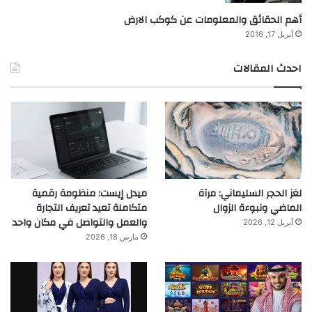
أهم الحقائق والمعلومات عن كوكب الارض
أبريل 17, 2016
احدث المقالات
لغز الحجر السليماني: مرآة
ميدل إيست: منظومة رقمية
الماضي ونبوءة الزوال
متكاملة تعيد تعريف التجارة
والعمل والتواصل في مكان واحد
أبريل 12, 2026
مارس 18, 2026