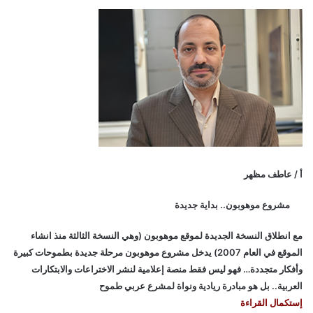
أ / عاطف مظهر
مشروع موهوبون.. بداية جديدة
مع انطلاق النسخة الجديدة لموقع موهوبون (وهي النسخة الثالثة منذ انشاء
الموقع في العام 2007) يدخل مشروع موهوبون مرحلة جديدة بطموحات كبيرة
وأفكار متجددة… فهو ليس فقط منصة إعلامية لنشر الاختراعات والابتكارات
العربية.. بل هو مبادرة ريادية ونواة لمشرع عربي طموح
إستكمال القراءة