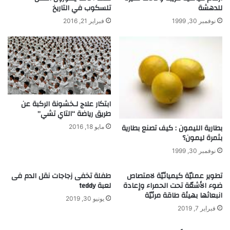
ن
ا
للدهشة
تلسكوب في التاريخ
ل
نوفمبر 30, 1999
فبراير 21, 2016
ع
ا
ل
م
ف
ي
ا
ابتكار علاج لـخشونة الركبة عن
ل
طريق رياضة “التاي تشي”
ك
ي
بطارية الليمون : كيف تصنع بطارية
مايو 18, 2016
م
بثمرة ليمون؟
ي
نوفمبر 30, 1999
ا
ء
تطوير عمليّة كيميائيّة لامتصاص
طفلة تخفى زجاجات نقل الدم فى
ل
ضوء الأشعّة تحت الحمراء وإعادة
لعبة teddy
ع
انبعاثها بهيئة طاقة مرئيّة
يونيو 30, 2019
ا
فبراير 7, 2019
م