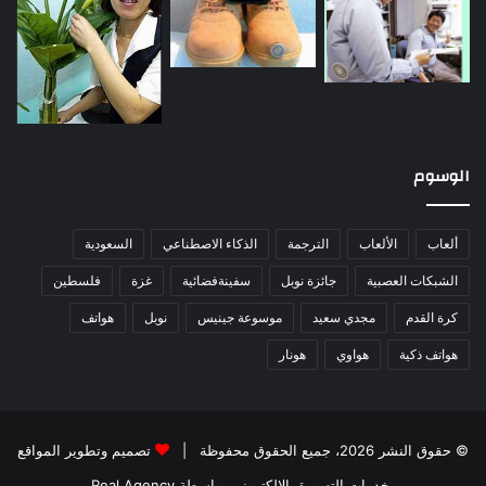
الوسوم
ألعاب
الألعاب
الترجمة
الذكاء الاصطناعي
السعودية
الشبكات العصبية
جائزة نوبل
سفينةفضائية
غزة
فلسطين
كرة القدم
مجدي سعيد
موسوعة جينيس
نوبل
هواتف
هواتف ذكية
هواوي
هونار
© حقوق النشر 2026، جميع الحقوق محفوظة |
تصميم وتطوير المواقع
وخدمات التسويق الإلكتروني بواسطة Real Agency