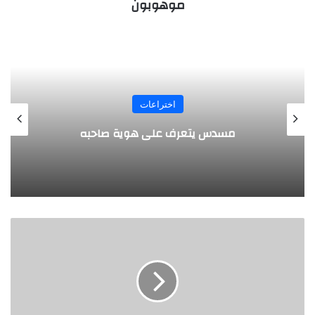
موهوبون
المجلة
طفل مصري يخرج قصاصات الورق من أنفه
وفمه
5
ابتكارات
فى
عالم
الكمامات
ظهرت
تزامنا