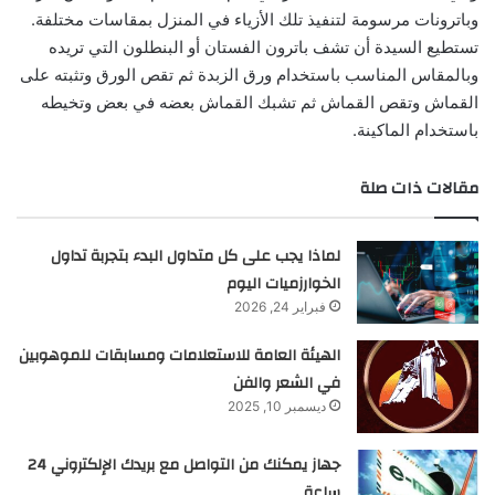
وباترونات مرسومة لتنفيذ تلك الأزياء في المنزل بمقاسات مختلفة.
تستطيع السيدة أن تشف باترون الفستان أو البنطلون التي تريده
وبالمقاس المناسب باستخدام ورق الزبدة ثم تقص الورق وتثبته على
القماش وتقص القماش ثم تشبك القماش بعضه في بعض وتخيطه
باستخدام الماكينة.
مقالات ذات صلة
لماذا يجب على كل متداول البدء بتجربة تداول
الخوارزميات اليوم
فبراير 24, 2026
الهيئة العامة للاستعلامات ومسابقات للموهوبين
في الشعر والفن
ديسمبر 10, 2025
جهاز يمكنك من التواصل مع بريدك الإلكتروني 24
ساعة