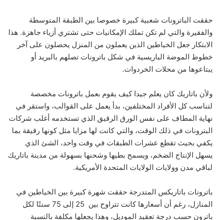
حققت الباترونات شعبية كبيرة خصوصا بين الطبقة المتوسطة
والفقيرة والتي لم تكن تملك الإمكانيات حتى تشتري أزياء جاهزة. هذا
الابتكار جعل الخياطين الذين يعملون من المنزل يحصلون على آخر
خطوط الموضة الباريسية في شكل باترونات تصلهم بالبريد أو
يبتاعوها من محلات الخردوات.
ولأن باتاريك كان يعلم جيدا كيف يقوم بعمل باترونات مخصصة
لتناسب كل الأفراد المختلفين، بدأ يعمل على القوالب، واستقر في
نهاية المطاف على نفس الورق الرقيق الذي تستخدمه أغلب شركات
البترونات في ذلك الوقت، والتي كانت لها مزايا مثل كونها رقيقة بما
يكفي بحيث تقطع عشرات الطبقات في وقت واحد، الشئ الذي
يسهل الإنتاج الضخم، ويسمح بطيها وشحنها بسهولة من مدينة باتاريك
لباقي مدن وولايات الولايات المتحدة الأمريكية.
باترونات باتاريكس المتدرجة حققت شهرة كبيرة بين الخياطين في
المنازل، رغم أن أسعارها كانت تتراوح بين 25 إلى 75 سنتًا لكل
باترون حسب درجة تعقيد الموديل، وهذا يجعلها مكلفة بالنسبة