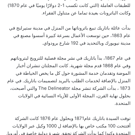
للطبقات العاملة (التي كانت تكسب 1-2 دولارًا يوميًا في عام 1870)
وكانت الباترونات بعيدة تماما عن متناول الفقراء.
بدأت عائلة باتاريك تبيع باتروناتها من المنزل في مدينة ستيرلنج في
عام 1863، حين توسعت الأعمال بسرعة كبيرة أسسوا مصنع في
مدينة نيويورك وبالتحديد في 192 شارع برودواي.
في عام 1867، بدأ باتاريك في نشر مجلة فصلية للترويج لبتروناتهم
وفي عام 1868 قدم مجلة شهرية. كانت المجلتان تنشران أخبار
الموضة وتقدمان خدمة المشورة حول كل ما يخص الخياطة في
المنزل بالإضافة لخدمات الطلب بالبريد لتصميمات باتاريك. في عام
1873 ، بدأت الشركة تنشر مجلة The Delineator والتي أصبحت،
بحلول نهاية القرن، المجلة الأولى للأزياء النسائية في الولايات
المتحدة.
توفت السيدة باتاريك عام1871 وبحلول عام 1876 كانت الشركة
أفتتحت 100 مكتب خاص بها بالإضافة ل 1000 وكيل عبر الولايات
المتحدة وكندا كما بدأت الشركة تحقق شهرة دولية خاصة في أوروبا.