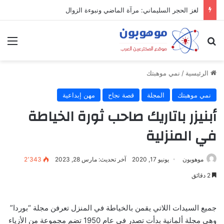
لغز الحجر السليماني: مرآة الماضي ونبوءة الزوال
بحث عن
الق
الرئيسية
/
نمي موهبتك
نمي موهبتك
المجلة
قصة نجاح
مهن إبداعية
أبنيزر باتاريك صاحب ثورة الخياطة
في المنزلية
موهوبون
يونيو 17, 2020
آخر تحديث: مارس 28, 2023
2٬343
2 دقائق
جميع السيدات اللاتي يقمن بالخياطة في المنزل تعرفن مجلة “بوردا”
وهي مجلة ألمانية بدأت تصدر في عام 1950 تضم مجموعة من الأزياء