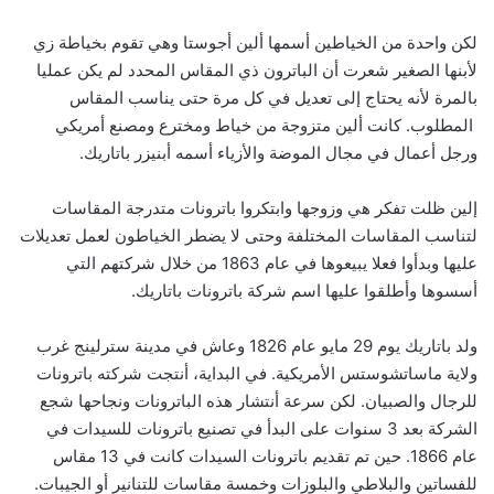
لكن واحدة من الخياطين أسمها ألين أجوستا وهي تقوم بخياطة زي
لأبنها الصغير شعرت أن الباترون ذي المقاس المحدد لم يكن عمليا
بالمرة لأنه يحتاج إلى تعديل في كل مرة حتى يناسب المقاس
المطلوب. كانت ألين متزوجة من خياط ومخترع ومصنع أمريكي
ورجل أعمال في مجال الموضة والأزياء أسمه أبنيزر باتاريك.
إلين ظلت تفكر هي وزوجها وابتكروا باترونات متدرجة المقاسات
لتناسب المقاسات المختلفة وحتى لا يضطر الخياطون لعمل تعديلات
عليها وبدأوا فعلا يبيعوها في عام 1863 من خلال شركتهم التي
أسسوها وأطلقوا عليها اسم شركة باترونات باتاريك.
ولد باتاريك يوم 29 مايو عام 1826 وعاش في مدينة سترلينج غرب
ولاية ماساتشوستس الأمريكية. في البداية، أنتجت شركته باترونات
للرجال والصبيان. لكن سرعة أنتشار هذه الباترونات ونجاحها شجع
الشركة بعد 3 سنوات على البدأ في تصنيع باترونات للسيدات في
عام 1866. حين تم تقديم باترونات السيدات كانت في 13 مقاس
للفساتين والبلاطي والبلوزات وخمسة مقاسات للتنانير أو الجيبات.