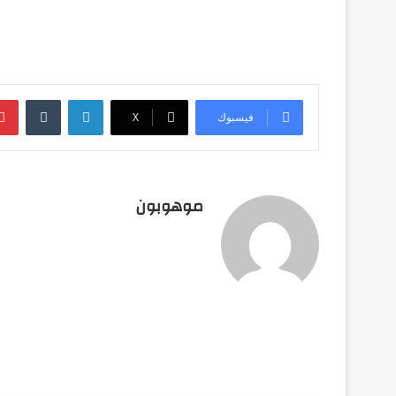
لينكدإن
‏Tumblr
فيسبوك
‫X
موهوبون
أق