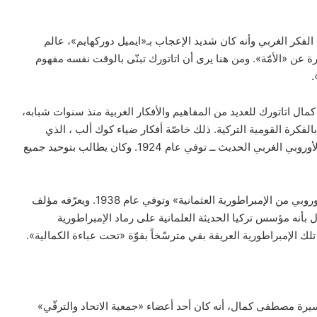
الفكر الغربي وأنه كان شديد الإعجاب بـ«ايميل دوركهايم»، عالم
 عن «الأمّة». ومن هنا يرى أن اتاتورك تبنّى بالوقت نفسه مفهوم
.
ل اتاتورك للعديد من المفاهيم والأفكار الغربية منذ سنوات شبابه،
بالفكرة القومية التركية. ذلك خاصّة أفكار ضياء كوك ألب ، الذي
اشتهر أنه أبو القومية التركية الذي كان بدوره متأثراً بالفكر الأوروبي الغربي الحديث ــ توفي عام 1924. وكان يطالب بتوحيد جميع
مصطفى كمال أتاتورك من مواليد عام 1881 في «القسم الأوروبي من الإمبراطورية العثمانية» وتوفي عام 1938. ويعرّفه مؤلف
بأنه مؤسس تركيا الحديثة العلمانية على رماد الإمبراطورية
لك الإمبراطورية العريقة بقي مترسّخاً بقوّة «تحت عباءة الكمالية».
ة مصطفى كمال، أنه كان أحد أعضاء «جمعية الاتحاد والترقّي»