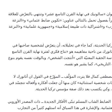
وان «سالونيك في نهاية القرن التاسع عشر» وتنتهي بالتعرّض للعلاقة
اً بفصول تحمل بالتتالي عناوين: «تكوين ضابط عثماني» و«النزعة
رب» و«اشتراكية ذات طبيعة إسلامية» و«جمهورية علمانية» و«النزعة
كيا الحديثة، كما جاء في تحليلاته، أن يتعرّض لشخصية صاحبها في
تاتورك من ناحية مفاهيمه هو «نتاج فكري لفترة نهاية القرن التاسع
اسة الحقبة المعنيّة التي «أنتجت الشخص». وبالوقت نفسه يقوم بنوع
لتاريخي»، كما يشير هو نفسه.
طفى كمال فلا يتردد المؤلّف ــ المؤرّخ في القول ان أتاتورك لا
فات شخصية استثنائية» كان منها أن جعلت أفكاره وأفعاله تتجسّد في
. وكي يكتسب بعد ذلك صفة مؤسس تركيا الحديثة.
ابط الشاب المسلم تبنّى الأفكار الجديدة ــ ذات المصدر الأوروبي
لعثمانية. والإشارة في هذا السياق أنه استلهم كثيراً من التجارب