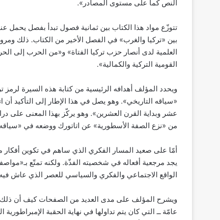
النص كما على مستوى المصادر».
تتوزّع مواد هذا الكتاب بين ثمانية فصول تبدأ بفصل يحمل عن
بين «تركيا والغرب» في الفصل الأخير من الكتاب. ذلك ومرور
العلمية لدى أنصار حزب تركيا الفتاة» و«من الحرب إلى الح
القومية التركية والكمالية».
ويحدد المؤلف أهدافه الرئيسية من كتابة هذه السيرة لرمز تر
«سياقه التاريخي». وهو يصل في هذا الإطار إلى التأكيد أن ا
عشر وبداية القرن العشرين». وهو يركّز بهذا المعنى على در
من «نزع الصفة الأسطورية» عن اتاتورك ووضعه في «سياقه ا
أمّا على صعيد المسار الفكري الذي ساهم في تكوين أفكار مص
يجد مرجعية أفعاله في شخصيته الفذّة. ولكنه تمتّع بـ«مواص
الواقع الاجتماعي والفكري والسياسي للعصر الذي عاش فيه
ويشرح المؤلف على مدى العديد من الصفحات كيف أن ذلك الض
عامّة ــ التي كان يتم تداولها في نهاية الحقبة الإمبراطورية ا