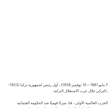
مصطفى كمال أتاتورك (بالتركية: مصطفى كمال أتاتورك) (19 مايو 1881 – 10 نوفمبر 1938) ، أول رئيس لجمهورية تركيا (1923-
حرب العالمية الأولى ، قاد تمردًا قوميًا ضد الحكومة العثمانية