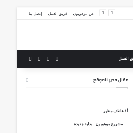
عن موهوبون
فريق العمل
إتصل بنا
‫X
فيسبوك
بحث عن
الوضع المظلم
ق العمل
مقال مدير الموقع
أ / عاطف مظهر
مشروع موهوبون.. بداية جديدة