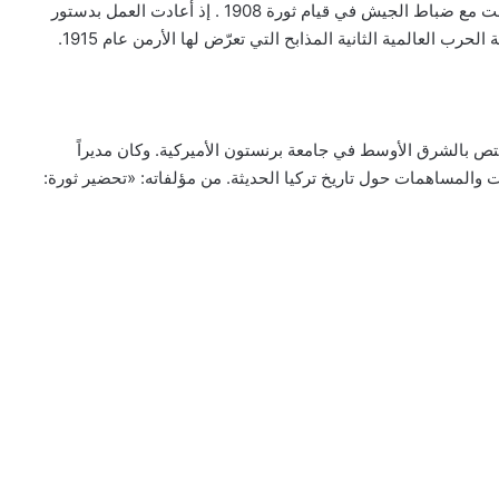
التي تأسست في تسعينيات القرن التاسع عشر والتي ساهمت مع ضباط الجيش في قيام ثورة 1908 . إذ أعادت العمل بدستور
تص بالشرق الأوسط في جامعة برنستون الأميركية. وكان مديراً
قدّم العديد من الدراسات والمساهمات حول تاريخ تركيا الحديثة. من مؤلفاته: «تحضير ثورة: