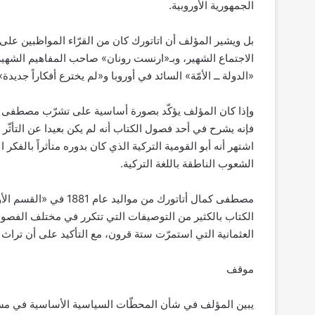
الجمهورية الأوروبية.
بل ويشير المؤلف أن اتاتورك كان من القرّاء المواظبين على 
الاجتماع الشهير، وبـ«ارنست رونان» صاحب المفاهيم الشهيرة
«الدولة ــ الأمّة» السائد في أوروبا و«لم يخترع أفكاراً جديدة»
وإذا كان المؤلف يؤكّد بصورة أساسية على تشرّب مصطفى كما
فإنه يشرح في أحد فصول الكتاب أنه لم يكن بعيدا عن التأثّر 
الشعوب الناطقة باللغة التركية.
الكتاب بالكثير من التوصيفات التي تتكرر في مختلف الفصول 
العثمانية التي استمرّت ستة قرون، مع التأكيد على أن تراث ت
موقف
يبين المؤلف في شأن المحطّات السياسية الأساسية في مسير