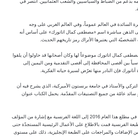
مه بدعم من الضباط والسياسيين والشعب العثمانيين. انتصر في
.
ظرة السائدة في العالم عموماً، وفي العالم الغربي على وجه
 إلى الذهن مباشرة اسم «مصطفى كمال اتاتورك» على أساس أنه
الشخصيّة التي يعتبرها الأتراك رمز تاريخهم الحديث.
طفى كمال اتاتورك موضوعاً لها وكان أصحابها قد حاولوا أن يلقوا
ياً بين أقصى المحافظة إلى أقصى التقدمية ومن اليمين إلى
تاتورك فإن النادر منها تعرّض لسيرة حياته الفكرية.
لتركي والأستاذ في جامعة برنستون الأميركية، الذي يشرح فيه أن
سائد عامّة من جميع التصنيفات المقدّمة. يحمل الكتاب عنوان
كان هذا الكتاب قد صدر أوّلاً عن جامعة برستون لتتم ترجمته في مطلع هذا العام 2016 إلى اللغة الفرنسية مع إشارة من المؤلف
لطبعة الفرنسية قمت بالاطلاع على الأعمال الرئيسية المستجدّة حتى
بإجراء الكثير من الإضافات والمراجعات على الطبعة الإنجليزية، ذلك على مستوى