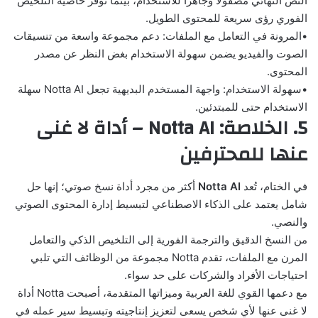
النص النهائي مصقولًا وجاهزًا للاستخدام، بينما توفر خاصية التلخيص
الفوري رؤى سريعة للمحتوى الطويل.
•
المرونة في التعامل مع الملفات:
دعم مجموعة واسعة من تنسيقات
الصوت والفيديو يضمن سهولة الاستخدام بغض النظر عن مصدر
المحتوى.
•
سهولة الاستخدام:
واجهة المستخدم البديهية تجعل Notta AI سهلة
الاستخدام حتى للمبتدئين.
5. الخلاصة: Notta AI – أداة لا غنى
عنها للمحترفين
في الختام، تُعد
Notta AI
أكثر من مجرد أداة نسخ صوتي؛ إنها حل
شامل يعتمد على الذكاء الاصطناعي لتبسيط إدارة المحتوى الصوتي
والنصي.
من النسخ الدقيق والترجمة الفورية إلى التلخيص الذكي والتعامل
المرن مع الملفات، تقدم Notta مجموعة من الوظائف التي تلبي
احتياجات الأفراد والشركات على حد سواء.
مع دعمها القوي للغة العربية وميزاتها المتقدمة، أصبحت Notta أداة
لا غنى عنها لأي شخص يسعى لتعزيز إنتاجيته وتبسيط سير عمله في