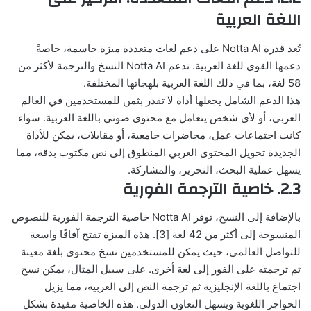
اللغة العربية
تُعد قدرة Notta AI على دعم لغات متعددة ميزة حاسمة، خاصةً
دعمها القوي للغة العربية. تدعم Notta AI النسخ والترجمة لأكثر من
58 لغة، بما في ذلك اللغة العربية بلهجاتها المختلفة.
هذا الدعم الشامل يجعلها أداة لا تقدر بثمن للمستخدمين في العالم
العربي، أو لأي شخص يتعامل مع محتوى صوتي باللغة العربية. سواء
كانت اجتماعات عمل، محاضرات جامعية، أو مقابلات، يمكن للأداة
الجديدة تحويل المحتوى العربي المنطوق إلى نص مكتوب بدقة، مما
يسهل عملية البحث، التحرير، والمشاركة.
2.3. خاصية الترجمة الفورية
بالإضافة إلى النسخ، توفر Notta AI خاصية الترجمة الفورية للنصوص
المنسوخة إلى أكثر من 42 لغة [3]. هذه الميزة تفتح آفاقًا واسعة
للتواصل العالمي، حيث يمكن للمستخدمين نسخ محتوى بلغة معينة
ثم ترجمته على الفور إلى لغة أخرى. على سبيل المثال، يمكن نسخ
اجتماع باللغة الإنجليزية ثم ترجمة النص إلى العربية، مما يزيل
الحواجز اللغوية ويسهل التعاون الدولي. هذه الخاصية مفيدة بشكل