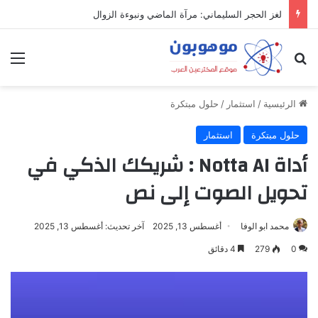
لغز الحجر السليماني: مرآة الماضي ونبوءة الزوال
بحث عن
الق
الرئيسية
/
استثمار
/
حلول مبتكرة
حلول مبتكرة
استثمار
أداة Notta AI : شريكك الذكي في
تحويل الصوت إلى نص
محمد ابو الوفا
أغسطس 13, 2025
آخر تحديث: أغسطس 13, 2025
0
279
4 دقائق