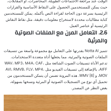
الوقت عند مراجعة الاجتماعات الطويلة، المحاضرات، أو المقابلات،
حيث يمكن للمستخدمين الحصول على النقاط الأساسية والقرارات
الرئيسية بسرعة دون الحاجة لقراءة النص بأكمله. يمكن للمستخدمين
كتابة مطالبات محددة لاستخراج معلومات دقيقة، مثل نقاط النقاش
الرئيسية أو عناصر العمل.
2.6. التعامل المرن مع الملفات الصوتية
والمرئية
تتميز Notta AI بقدرتها على التعامل مع مجموعة واسعة من تنسيقات
الملفات الصوتية والمرئية، مما يجعلها أداة متعددة الاستخدامات.
تدعم الأداة تنسيقات الصوت الشائعة مثل WAV، MP3، M4A، CAF،
AIFF، بالإضافة إلى تنسيقات الفيديو مثل AVI، RMVB، FLV، MP4،
MOV، و WMV [6]. هذه المرونة تضمن أن يتمكن المستخدمون من
تحميل أي نوع من التسجيلات الصوتية أو المرئية ونسخها بسهولة،
بغض النظر عن المصدر.