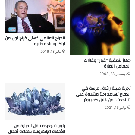
ك
س
إ
ي
ل
خ
ى
ف
ص
ي
و
؟
الجراح العالمي ذهني فراج أول من
ر
ابتكر وسادة طبية
م
ر
مايو 18, 2016
ئ
جهاز لتصفية “غبار” وغازات
ي
المعامل الضارة
ة
ديسمبر 28, 2008
تجربة طبية رائدة.. غرسة في
الدماغ تساعد رجلاً مشلولاً على
“التحدث” من خلال كمبيوتر
يوليو 15, 2021
بلورات جديدة تنقل الحرارة من
الأجهزة الإلكترونية بكفاءة أفضل