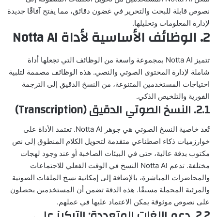
نصوص قابلة للبحث والتحرير في غضون دقائق، مما يفتح آفاقًا جديدة
لإدارة المعلومات وتحليلها.
2. الوظائف الأساسية لأداة Notta AI
تتميز Notta AI بمجموعة واسعة من الوظائف التي تجعلها أداة
شاملة لإدارة المحتوى الصوتي والنصي. هذه الوظائف مصممة لتلبية
احتياجات المستخدمين المتنوعة، من النسخ الدقيق إلى الترجمة
الفورية والتلخيص الذكي.
2.1. النسخ الصوتي الدقيق (Transcription)
تُعد خاصية النسخ الصوتي هي جوهر Notta AI. تعتمد الأداة على
خوارزميات ذكاء اصطناعي متقدمة لتحويل الكلام المنطوق إلى نص
مكتوب بدقة عالية، حتى في البيئات الصاخبة أو عند وجود لهجات
مختلفة. تدعم Notta AI النسخ في الوقت الفعلي للاجتماعات
والمحاضرات المباشرة، بالإضافة إلى إمكانية نسخ الملفات الصوتية
والمرئية المحملة مسبقًا. هذه الدقة تضمن أن المستخدمين يحصلون
على نصوص موثوقة يمكن الاعتماد عليها في عملهم.
2.2. دعم اللغات المتعددة: التركيز على