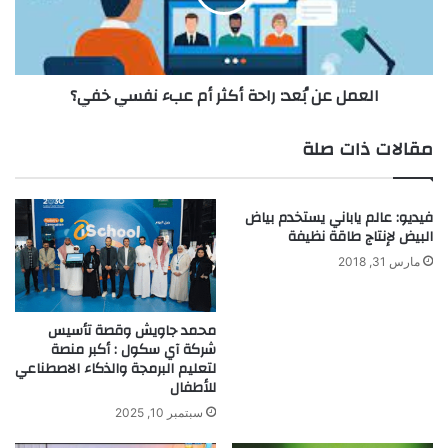
ا
ع
ئ
ن
ط
بُ
ا
ع
العمل عن بُعد: راحة أكثر أم عبء نفسي خفي؟
ل
د
ذ
:
ه
ر
مقالات ذات صلة
ن
ا
ي
ح
ة
ة
فيديو: عالم ياباني يستخدم بياض
ل
أ
البيض لإنتاج طاقة نظيفة
ت
ك
ح
ث
مارس 31, 2018
و
ر
ي
أ
ل
م
محمد جاويش وقصة تأسيس
أ
شركة آي سكول : أكبر منصة
ع
لتعليم البرمجة والذكاء الاصطناعي
ف
ب
للأطفال
ك
ء
ا
ن
سبتمبر 10, 2025
ر
ف