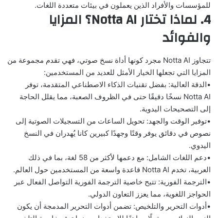
للمؤسسات والأفراد الذين يعملون في بيئات متعددة اللغات.
4. لماذا تختار Notta AI؟ المزايا
والفوائد
تتجاوز Notta AI مجرد كونها أداة نسخ صوتي، فهي تقدم مجموعة من
المزايا التي تجعلها الخيار الأمثل للعديد من المستخدمين:
•
الدقة العالية:
بفضل تقنيات الذكاء الاصطناعي المتقدمة، توفر
Notta AI نسخًا دقيقًا حتى في الظروف الصعبة، مما يقلل الحاجة
إلى التصحيحات اليدوية.
•
توفير الوقت والجهد:
تحويل الساعات من التسجيلات الصوتية إلى
نصوص في دقائق يوفر وقتًا وجهدًا كبيرين كانا يُهدران في النسخ
اليدوي.
•
دعم اللغات الشامل:
مع دعمها لأكثر من 58 لغة، بما في ذلك
العربية، تخدم Notta AI قاعدة واسعة من المستخدمين حول العالم.
•
الترجمة الفورية:
تتيح خاصية الترجمة الفورية التواصل الفعال عبر
الحواجز اللغوية، مما يعزز التعاون الدولي.
•
أدوات التحرير والتلخيص:
تضمن أدوات التحرير المدمجة أن يكون