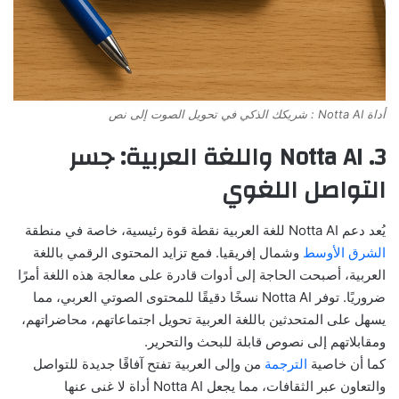
أداة Notta AI : شريكك الذكي في تحويل الصوت إلى نص
3. Notta AI واللغة العربية: جسر
التواصل اللغوي
يُعد دعم Notta AI للغة العربية نقطة قوة رئيسية، خاصة في منطقة
الشرق الأوسط
وشمال إفريقيا. فمع تزايد المحتوى الرقمي باللغة
العربية، أصبحت الحاجة إلى أدوات قادرة على معالجة هذه اللغة أمرًا
ضروريًا. توفر Notta AI نسخًا دقيقًا للمحتوى الصوتي العربي، مما
يسهل على المتحدثين باللغة العربية تحويل اجتماعاتهم، محاضراتهم،
ومقابلاتهم إلى نصوص قابلة للبحث والتحرير.
كما أن خاصية
الترجمة
من وإلى العربية تفتح آفاقًا جديدة للتواصل
والتعاون عبر الثقافات، مما يجعل Notta AI أداة لا غنى عنها