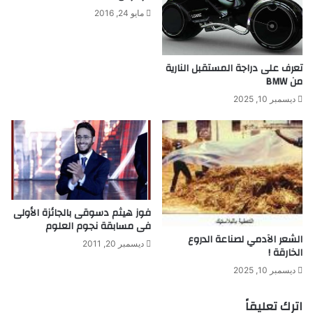
ه
مايو 24, 2016
م
ب
ش
تعرف على دراجة المستقبل النارية
ك
من BMW
ل
أ
ديسمبر 10, 2025
ف
ض
ل
فوز هيثم دسوقى بالجائزة الأولى
فى مسابقة نجوم العلوم
الشعر الآدمي لصناعة الدروع
ديسمبر 20, 2011
الخارقة !
ديسمبر 10, 2025
اترك تعليقاً