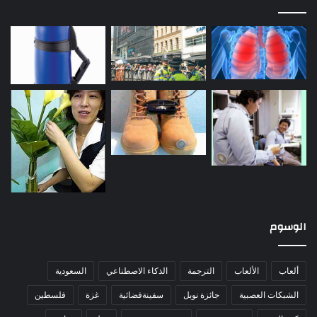
الوسوم
ألعاب
الألعاب
الترجمة
الذكاء الاصطناعي
السعودية
الشبكات العصبية
جائزة نوبل
سفينةفضائية
غزة
فلسطين