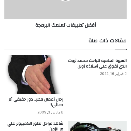
ط
ر
ب
ض
ي
ى
ق
أفضل تطبيقات تعلمك البرمجة
ا
ا
ل
ت
ر
ت
مقالات ذات صلة
ب
ع
و
ل
ع
م
السيرة العلمية للباحث محمد ثروت
ل
ك
الذي تفوق على أستاذه زويل
ى
ا
م
ل
فبراير 16, 2022
م
ب
ا
ر
ر
م
س
رجال أعمال مصر.. دور حقيقي أم
ج
دعائي؟
ة
ة
ح
مارس 3, 2009
ي
شاهد مراحل تطور الكمبيوتر علي
ا
مر الزمن
ت