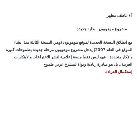
أ / عاطف مظهر
مشروع موهوبون.. بداية جديدة
مع انطلاق النسخة الجديدة لموقع موهوبون (وهي النسخة الثالثة منذ انشاء
الموقع في العام 2007) يدخل مشروع موهوبون مرحلة جديدة بطموحات كبيرة
وأفكار متجددة… فهو ليس فقط منصة إعلامية لنشر الاختراعات والابتكارات
العربية.. بل هو مبادرة ريادية ونواة لمشرع عربي طموح
إستكمال القراءة