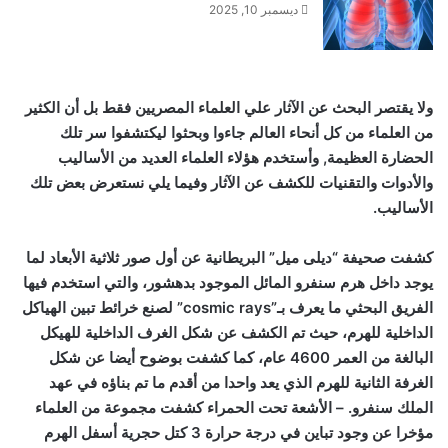
ديسمبر 10, 2025
ولا يقتصر البحث عن الآثار علي العلماء المصريين فقط بل أن الكثير
من العلماء من كل أنحاء العالم جاءوا وبحثوا ليكتشفوا سر تلك
الحضارة العظيمة, وأستخدم هؤلاء العلماء العديد من الأساليب
والأدوات والتقنيات للكشف عن الآثار وفيما يلي نستعرض بعض تلك
الأساليب.
كشفت صحيفة “ديلى ميل” البريطانية عن أول صور ثلاثية الأبعاد لما
يوجد داخل هرم سنفرو المائل الموجود بدهشور، والتي استخدم فيها
الفريق البحثي ما يعرف بـ”cosmic rays” لصنع خرائط تبين الهياكل
الداخلية للهرم، حيث تم الكشف عن شكل الغرف الداخلية للهيكل
البالغة من العمر 4600 عام، كما كشفت بوضوح أيضا عن شكل
الغرفة الثانية للهرم الذي يعد واحدا من أقدم ما تم بناؤه في عهد
الملك سنفرو. – الأشعة تحت الحمراء كشفت مجموعة من العلماء
مؤخرا عن وجود تباين في درجة حرارة 3 كتل حجرية أسفل الهرم