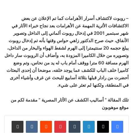
– روبوت لاكتشاف أسرار الأهرامات كما تم الإعلان عن بعض
الاكتشافات الأثرية المهمة عن الأهرامات بعد نجاح خبراء الآثار في
شهر سبتمبر 2001 في إدخال روبوت ألماني إلى الداخل وتصوير
الأنفاق، حيث صرح الدكتور زاهي حواس وقتها بأنه تم إدخال روبوت
يبلغ حجمه 20 سنتيمترا إلى الهرم لشفط الهواء والبخار من الداخل،
وتصويره من خلال الكاميرا المزودة به، وأضاف أن الروبوت سار داخل
الهرم مسافة 60 مترا ووقف أمام باب له يد من نحاس، وتم وضع
كاميرا خلف الباب للكشف عما يوجد خلفه، موضحا أن إحدى البعثات
أحضرت من رادار قبلها بثلاثة أسابيع للبحث عن غرف وأشياء أخرى
في المنطقة، ولكنها لم تعثر على شيء.
تلك المقالة ” أساليب الكشف عن الأثار المصرية ” مقدمة لكم من
موقع موهوبون
لينكدإن
‏Tumblr
بينتيريست
‏Reddit
‏VKontakte
مشاركة عبر البريد