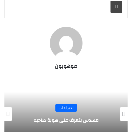
طباعة
موهوبون
المجلة
طفل مصري يخرج قصاصات الورق من أنفه
وفمه