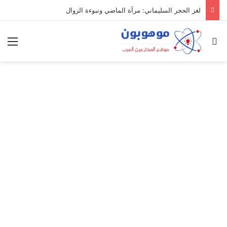
لغز الحجر السليماني: مرآة الماضي ونبوءة الزوال
بحث عن
الق