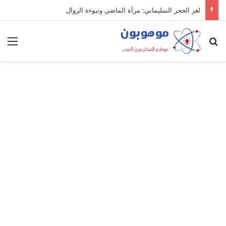
لغز الحجر السليماني: مرآة الماضي ونبوءة الزوال
بحث عن
الق