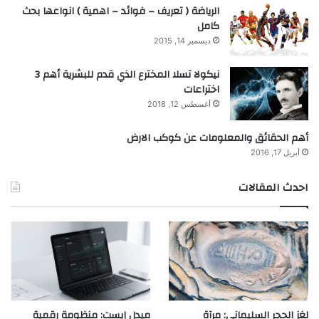
الرياضة ( تعريف – فوائد – اهمية ) انواعها بحث
كامل
ديسمبر 14, 2015
نيكولا تسلا المخترع الذي قدم للبشرية أهم 3
اختراعات
أغسطس 12, 2018
أهم الحقائق والمعلومات عن كوكب الارض
أبريل 17, 2016
احدث المقالات
لغز الحجر السليماني: مرآة
ميدل إيست: منظومة رقمية