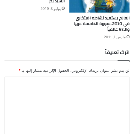
السيد بدر
ل
و
يوليو 3, 2019
ج
العالم يستعيد نشاطه الابتكاري
ي
في 2010..سورية الخامسة عربيا
ا
والـ67 عالمياً
ا
مارس 1, 2011
ل
ن
اترك تعليقاً
ا
ن
و
لن يتم نشر عنوان بريدك الإلكتروني.
الحقول الإلزامية مشار إليها بـ
*
ا
ل
ت
ع
ل
ي