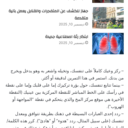
جهاز للكشف عن المتفجرات والقنابل يعمل بآلية
متقدمة
ديسمبر 10, 2025
ابتكار رئة اصطناعية جديدة
ديسمبر 10, 2025
– ركز وعيك كاملاً على تنفسك، وتخيله واشعر به وهو يدخل ويخرج
من بدنك. استمر في هذا التمرين لدقيقة أو أكثر.
– بينما تتابع تنفسك، حول بؤرة تركيزك إما على قلبك وإما على نقطة
في رأسك على الخط المباشر للنقطة المركزية بين عينيك (النقطة
الأخيرة هي موقع مركز المخ والذي يتحكم في نقطة “المواجهة أو
الهروب”).
– ردد إحدى العبارات البسيطة في ذهنك بطريقة تتوافق ومعدل
تنفسك (على سبيل المثال، ردد “هدوء” أو “هادئ”). كرر هذه الكلمة/
العبارة لأطول فترة ممكنة. وإذا اقتحمت أية فكرة عقلك في هذه