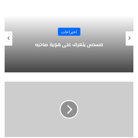
المجلة
طفل مصري يخرج قصاصات الورق من أنفه
وفمه
ب
ا
ح
ث
م
ص
ر
ي
ي