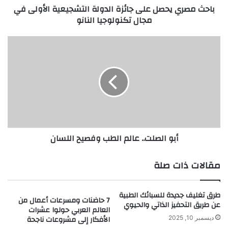
باحث مصري يحصل على جائزة الدولة التشجيعية الأولى في
ح
مجال تكنولوجيا النانو
ص
ل
ع
أ
ل
ب
ى
و
ج
ا
ا
ل
ئ
ص
ز
ل
ة
ت
ا
.
أبو الصلت.. عالم الطب وفصيح اللسان
ل
.
د
ع
و
ا
مقالات ذات صلة
ل
ل
ة
م
ا
ا
طرق تغليف جديدة للسبائك الطبية
7 حاضنات ومسرعات أعمال من
ل
ل
عن طريق التحفيز الذاتي والحيوي
العالم العربي حولوا عشرات
ت
ط
الأفكار إلى مشروعات ناجحة
ديسمبر 10, 2025
ش
ب