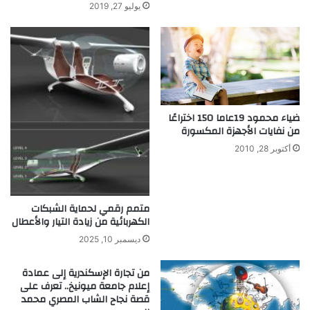
ج
يوليو 27, 2019
و
ي
ف
ع
ص
ي
ي
ة
ح
ا
ا
ل
ل
أ
ل
ضياء محمود 19عاما 150 اختراعًا
و
س
من نفايات الأجهزة المكسورة
ل
ا
أكتوبر 28, 2010
ى
ن
ف
ي
م
متمم رقمي لحماية الشبكات
ج
الكهربائية من زيادة التيار والأعطال
ا
ل
ديسمبر 10, 2025
ت
ك
من تجارة الإسكندرية إلى عمادة
ن
إعلام جامعة ميونيخ.. تعرف على
قصة نجاح الشاب المصري محمد
و