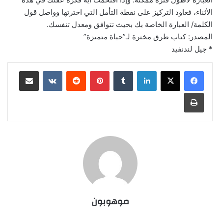
الأثناء، فعاود التركيز على نقطة التأمل التي اخترتها وواصل قول
الكلمة/ العبارة الخاصة بك بحيث تتوافق ومعدل تنفسك.
المصدر: كتاب طرق مخترة لـ”حياة متميزة”
* جيل لندنفيد
لينكدإن
‏Tumblr
بينتيريست
‏Reddit
‏VKontakte
مشاركة عبر البريد
طباعة
موهوبون