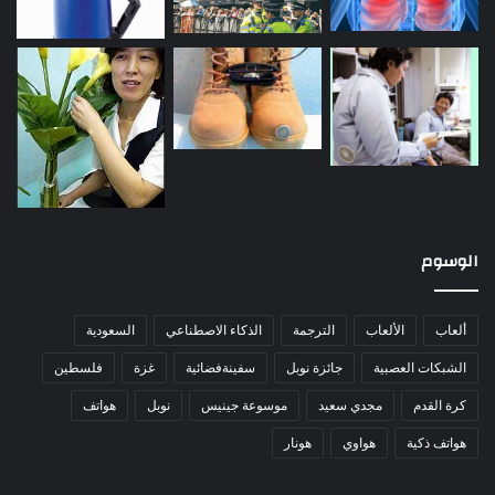
الوسوم
ألعاب
الألعاب
الترجمة
الذكاء الاصطناعي
السعودية
الشبكات العصبية
جائزة نوبل
سفينةفضائية
غزة
فلسطين
كرة القدم
مجدي سعيد
موسوعة جينيس
نوبل
هواتف
هواتف ذكية
هواوي
هونار