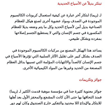
تبتكر بديلاً عن الأسياخ الحديدية
لـ (ريما) ابتكار آخر عبارة عن كيفية استعمال كربونات الكالسيوم
الموجودة في الصدف ومواد عضوية أخرى لصنع هيكل للعظام
الصناعية بديل آمن لأسياخ الحديد وكل ما يتم وضعه بديلا للعظام
المكسورة في جسم الإنسان والتي لا يستطيع الجسم إصلاحها
بمفرده وبشكل طبيعي.
يساعد هذا الهيكل المصنع من مركبات الكالسيوم الموجودة في
الصدف بشكل كبير على تقليل الآثار السلبية التي تؤثرها الأسياخ في
جسم الإنسان كالصدأ والالتهابات المؤلمة التي تسببها بدائل العظام
المصنعة من الحديد وغيرها من المواد الكيميائية الأخرى.
جوائز وتكريمات
جوائز معنوية كثيرة جدا ‏في مؤسسة موهبة قدمت الكثير لـ (ريما)
فمنذ التحاقها بها حتى الآن كانت المشجع والمحفز الأول بعد أهلها
للابتكار والإبداع اللا محدود والتفكير خارج الصندوق وكان لهم دور