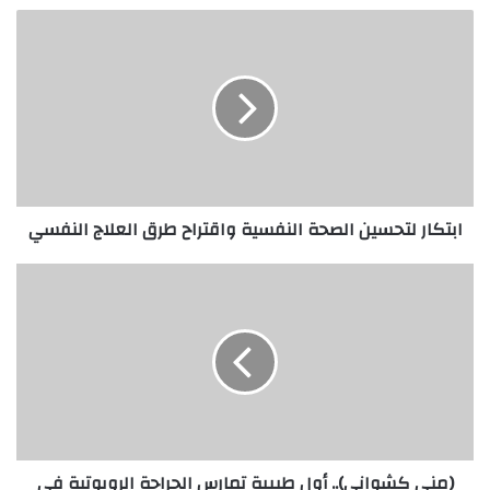
ابتكار
لتحسين
الصحة
النفسية
واقتراح
طرق
العلاج
النفسي
ابتكار لتحسين الصحة النفسية واقتراح طرق العلاج النفسي
(منى
كشواني)..
أول
طبيبة
تمارس
الجراحة
الروبوتية
في
الإمارات
(منى كشواني).. أول طبيبة تمارس الجراحة الروبوتية في