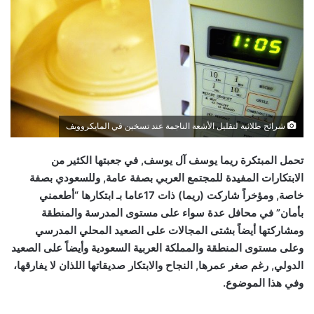
شرائح طلائية لتقليل الأشعة الناجمة عند تسخين في المايكروويف
تحمل المبتكرة ريما يوسف آل يوسف, في جعبتها الكثير من
الابتكارات المفيدة للمجتمع العربي بصفة عامة, وللسعودي بصفة
خاصة, ومؤخراً شاركت (ريما) ذات 17عاما بـ ابتكارها “أطعمني
بأمان” في محافل عدة سواء على مستوى المدرسة والمنطقة
ومشاركتها أيضاً بشتى المجالات على الصعيد المحلي المدرسي
وعلى مستوى المنطقة والمملكة العربية السعودية وأيضاً على الصعيد
الدولي, رغم صغر عمرها, النجاح والابتكار صديقاتها اللذان لا يفارقها،
وفي هذا الموضوع.