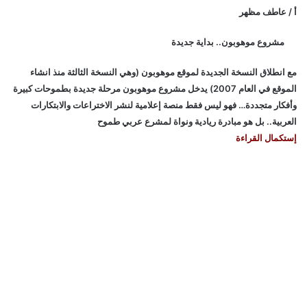
أ / عاطف مظهر
مشروع موهوبون.. بداية جديدة
مع انطلاق النسخة الجديدة لموقع موهوبون (وهي النسخة الثالثة منذ انشاء
الموقع في العام 2007) يدخل مشروع موهوبون مرحلة جديدة بطموحات كبيرة
وأفكار متجددة… فهو ليس فقط منصة إعلامية لنشر الاختراعات والابتكارات
العربية.. بل هو مبادرة ريادية ونواة لمشرع عربي طموح
إستكمال القراءة