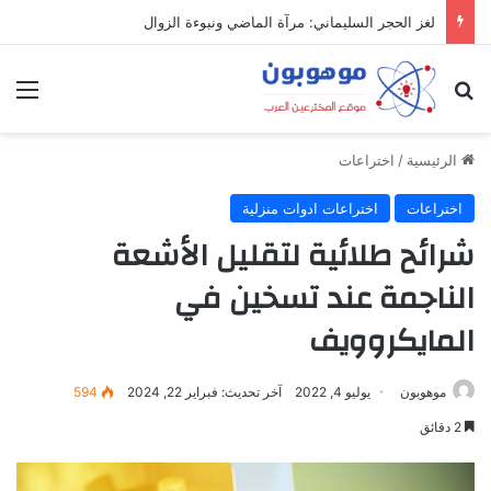
لغز الحجر السليماني: مرآة الماضي ونبوءة الزوال
بحث عن
الق
الرئيسية
/
اختراعات
اختراعات
اختراعات ادوات منزلية
شرائح طلائية لتقليل الأشعة
الناجمة عند تسخين في
المايكروويف
موهوبون
يوليو 4, 2022
آخر تحديث: فبراير 22, 2024
594
2 دقائق