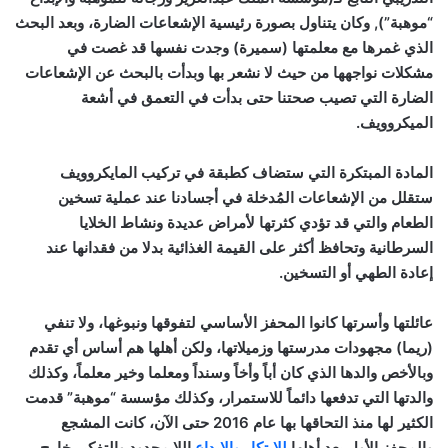
“موهبة”), وكان يتناول بصورة رئيسية الإشعاعات الضارة، وبعد البحث
الذي غمرها مع معلمتها (سميرة) وجدت نفسها قد غصت في
مشكلات نواجهها من حيث لا نشعر بها وبدأت بالبحث عن الإشعاعات
الضارة التي تصيب صحتنا حتى بدأت في التعمق في أشعة
الميكروويف.
المادة المبتكرة التي ستضاف كطبقة في تركيب المايكروويف
ستقلل من الإشعاعات المُدخلة في أجسادنا عند عملية تسخين
الطعام والتي قد تؤدي كثرتها لأمراض عديدة ونشاط الخلايا
السرطانية وتحافظ أكثر على القيمة الغذائية بدلا من فقدانها عند
إعادة الطهي أو التسخين.
عائلتها وأسرتها كانوا المحفز الأساسي لتفوقها ونبوغها، ولا تنفي
(ريما) مجهودات مدرستها وزميلاتها، ولكن أهلها هم أساس أي تقدم
وبالأخص والدها الذي كان أباً وأخاً وسنداً ومعلما وخير معلماً، وكذلك
والدتها التي تدفعها دائماً للاستمرار، وكذلك ‏مؤسسة “موهبة” قدمت
الكثير لها منذ التحاقها بها عام 2016 حتى الآن، كانت المشجع
والمحفز الأول بعد أهلها
للابتكار والإبداع
اللا محدود والتفكير خارج