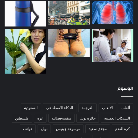
الوسوم
ألعاب
الألعاب
الترجمة
الذكاء الاصطناعي
السعودية
الشبكات العصبية
جائزة نوبل
سفينةفضائية
غزة
فلسطين
كرة القدم
مجدي سعيد
موسوعة جينيس
نوبل
هواتف