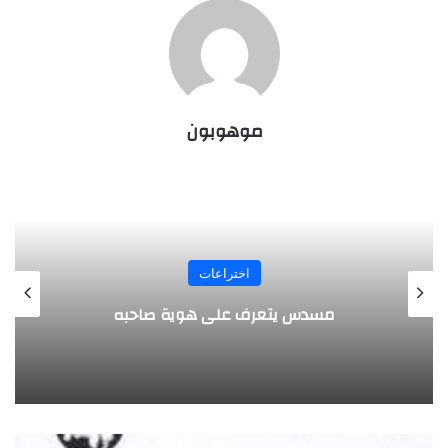
موهوبون
المجلة
طفل مصري يخرج قصاصات الورق من أنفه
وفمه
ت