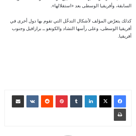
السابقة، وأفريقيا الوسطى بعد «استقلالها».
كذلك يتعرّض المؤلف لأشكال التدخّل التي تقوم بها دول أخرى في
أفريقيا الوسطى، وعلى رأسها التشاد والكونغو ــ برازافيل وجنوب
أفريقيا.
لينكدإن
‏Tumblr
بينتيريست
‏Reddit
‏VKontakte
مشاركة عبر البريد
طباعة