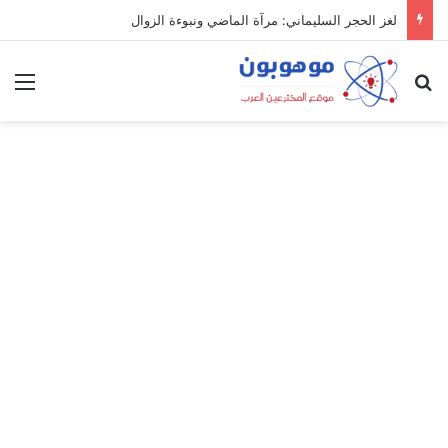
لغز الحجر السليماني: مرآة الماضي ونبوءة الزوال
بحث عن
الق