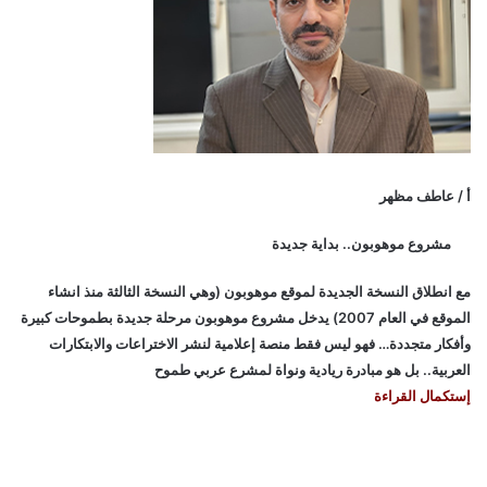
أ / عاطف مظهر
مشروع موهوبون.. بداية جديدة
مع انطلاق النسخة الجديدة لموقع موهوبون (وهي النسخة الثالثة منذ انشاء
الموقع في العام 2007) يدخل مشروع موهوبون مرحلة جديدة بطموحات كبيرة
وأفكار متجددة… فهو ليس فقط منصة إعلامية لنشر الاختراعات والابتكارات
العربية.. بل هو مبادرة ريادية ونواة لمشرع عربي طموح
إستكمال القراءة