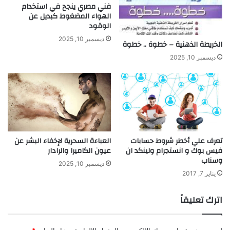
ل
ي
فني مصري ينجح في استخدام
ح
ل
الهواء المضغوط كبديل عن
و
ي
الوقود
ا
ف
ديسمبر 10, 2025
الخريطة الذهنية – خطوة .. خطوة
ر
ي
ب
ديسمبر 10, 2025
ن
ي
ت
ة
و
م
ع
تعرف علي أخطر شروط حسابات
العباءة السحرية لإخفاء البشر عن
ن
فيس بوك و انستجرام ولينكد ان
عيون الكاميرا والرادار
ا
وسناب
ديسمبر 10, 2025
ه
يناير 7, 2017
اترك تعليقاً