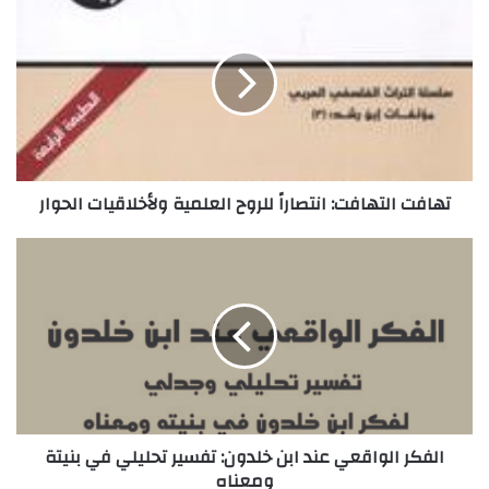
ه
ا
ف
ت
ا
ل
ت
ه
تهافت التهافت: انتصاراً للروح العلمية ولأخلاقيات الحوار
ا
ف
ت
ا
:
ل
ا
ف
ن
ك
ت
ر
ص
ا
ا
ل
ر
و
اً
ا
الفكر الواقعي عند ابن خلدون: تفسير تحليلي في بنيتة
ل
ق
ومعناه
ل
ع