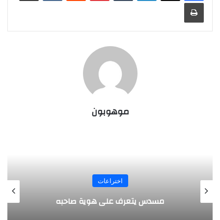
طباعة
موهوبون
المجلة
طفل مصري يخرج قصاصات الورق من أنفه
وفمه