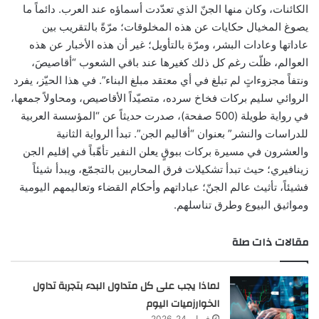
الكائنات، وكان منها الجنّ الذي تعدّدت أسماؤه عند العرب. دائماً ما
يصوغ المخيال حكايات عن هذه المخلوقات؛ مرّةً بالتقريب بين
عاداتها وعادات البشر، ومرّة بالتأويل؛ غير أن هذه الأخبار عن هذه
العوالم، ظلّت رغم كل ذلك كغيرها عند باقي الشعوب “أقاصيصَ،
ونتفاً مجزوءاتٍ لم تبلغ في أي معتقد مبلغ البناء”. في هذا الحيّز، يفرد
الروائي سليم بركات فخاخ سرده، متصيّداً الأقاصيص، ومحاولاً جمعها،
في رواية طويلة (500 صفحة)، صدرت حديثاً عن “المؤسسة العربية
للدراسات والنشر” بعنوان “أقاليم الجن”. تبدأ الرواية الثانية
والعشرون في مسيرة بركات ببوقٍ يعلن النفير تأهّباً في إقليم الجن
زينافيري؛ حيث تبدأ تشكيلات فرق المحاربين بالتجمّع، ويبدأ شيئاً
فشيئاً، تأثيث عالم الجنّ؛ عباداتهم وأحكام القضاء وتعاليمهم اليومية
ومواثيق البيوع وطرق تناسلهم.
مقالات ذات صلة
لماذا يجب على كل متداول البدء بتجربة تداول
الخوارزميات اليوم
فبراير 24, 2026