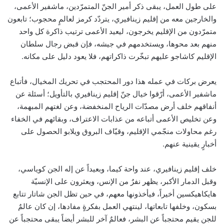
على طول العمل، يبقى ذكر أمير الجنّ المتمرّدين، ماشفير الأعمى،
والخارجين معه من إقليم زينافيري، يتردّد كرمز لعالمٍ محجوب؛ تابعون
متمرّدون من الإقليم يخرجون، ليعيد الأعمى ترتيب ذاكرة كل واحد
منهم بعد محوها، ويستخدمهم في جيشه، فإن قبض رجال سلطان
الإقليم كاشاجو عليهم تبخّرت ذاكراتهم، فلا يعود دليل على مكانه.
يعرض بركات في عمله هذا دور المحتجب في تحريك المخيال، فأتباع
ماشفير الأعمى، أرّقوا خيال جنّ إقليم زينافيري بالتأويل؛ أسئلة عن
أنفاقهم خلف أرض مصدّات الرياح المنخفضة، وعن لغتهم المبهمة،
وعن تخليص الأعمى أتباعه من عذابات الاعتراف، وبقائهم في الخفاء
رغم محاولات منجّمي الإقليم، وقيّاف البروق ويلابو الحصول على
أخبارٍ يقينية عنهم.
خلف إقليم زينافيري، عند واحة كيما، وبعيداً عن إله الجن كوياسي،
وقبل الدمار الأكبر، يظهر نفرٌ من الإنس، ويعثرون على الإنسيّة
هايكاهيكسين أخيراً، فيأخذونها معهم، في حين تظل الجن شاتار تتابع
بسكون، وخلفها تابعاتها، لينتهي العمل بفكرةٍ مفادها، إن كان عالمٌ
للجن يقيم محتجباً عن البشر، فعالمٌ آخر للبشر أيضاً يبقى محتجباً عن