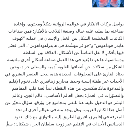
يواصل بركات الابتكار في عوالمه الروائية شكلاً ومحتوى، وإعادة
صناعته بما يمليه عليه خياله وصنعة التلاعب بالأفكار؛ فمن صناعات
الكائنات المختلسة الشكل بين الخيل والإنسان في عمليه “كهوف
هايدراهوداهوس” و”حوافر مهشّمة في هايدراهوداهوس”، التي فصّل
فيها بأفكارٍ لا تقل التباساً عن الأشكال، العلاقة بين السلطة
ودسائسها، ها هو ذا يُعيد في هذا العمل صناعة أشكالٍ أخرى ملتبسة
الشكل من سلالات جنٍ أنصافها العلوية آدمية والسفلى جراد، وحين
يعتاد القارئ على المخلوقات الجديدة هذه، يدخل العنصر البشري في
الأحداث عبر طفلة إنسية وجدها محاربو زينافيري على تخوم الإقليم
والمدعوة هايكاهيكسين. من هذه النقطة، تبدأ لعبة قلب المفاهيم
والتصوّرات في العمل؛ بجعل العالم الأساسي، عالم الجن، وعالم
البشر هو الدخيل عليه. هنا نلتقي بمجاميع جن يؤرقها سؤال محيّر عن
أصل هذا الكائن الغريب، وهل يوجد منه في عوالم أخرى لم تجد
المعرفة في إقليم زينافيري الطريق إليه. بالتوازي مع ذلك، تقود
الدسائس الأحداث في الإقليم عبر زوجة سلطان الجن، شيكتان؛ سمٌّ