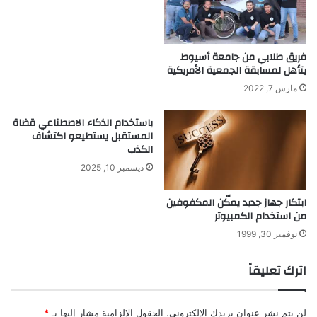
ح
ي
م
فريق طلابي من جامعة أسيوط
و
يتأهل لمسابقة الجمعية الأمريكية
س
ي
مارس 7, 2022
باستخدام الذكاء الاصطناعي قضاة
المستقبل يستطيعو اكتشاف
الكذب
ديسمبر 10, 2025
ابتكار جهاز جديد يمكّن المكفوفين
من استخدام الكمبيوتر
نوفمبر 30, 1999
اترك تعليقاً
لن يتم نشر عنوان بريدك الإلكتروني.
الحقول الإلزامية مشار إليها بـ
*