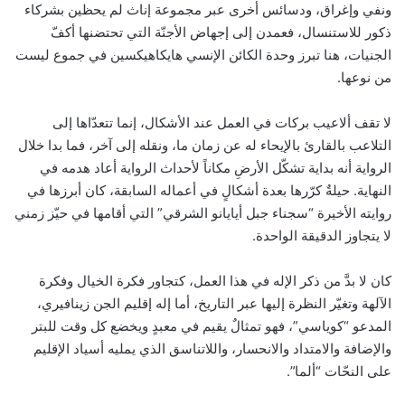
ونفي وإغراق، ودسائس أخرى عبر مجموعة إناث لم يحظين بشركاء
ذكور للاستنسال، فعمدن إلى إجهاض الأجنّة التي تحتضنها أكفّ
الجنيات، هنا تبرز وحدة الكائن الإنسي هايكاهيكسين في جموع ليست
من نوعها.
لا تقف ألاعيب بركات في العمل عند الأشكال، إنما تتعدّاها إلى
التلاعب بالقارئ بالإيحاء له عن زمان ما، ونقله إلى آخر، فما بدا خلال
الرواية أنه بداية تشكّل الأرضِ مكاناً لأحداث الرواية أعاد هدمه في
النهاية. حيلةٌ كرّرها بعدة أشكالٍ في أعماله السابقة، كان أبرزها في
روايته الأخيرة “سجناء جبل أيايانو الشرقي” التي أقامها في حيّز زمني
لا يتجاوز الدقيقة الواحدة.
كان لا بدَّ من ذكر الإله في هذا العمل، كتجاور فكرة الخيال وفكرة
الآلهة وتغيّر النظرة إليها عبر التاريخ، أما إله إقليم الجن زينافيري،
المدعو “كوياسي”، فهو تمثالٌ يقيم في معبدٍ ويخضع كل وقت للبتر
والإضافة والامتداد والانحسار، واللاتناسق الذي يمليه أسياد الإقليم
على النحّات “ألما”.