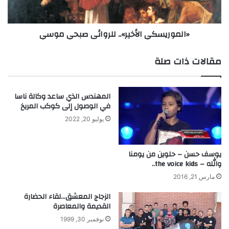
ا
ي
ل
س
ا
ك
«الموريسكي الأخير».. للروائى صبحي موسي
ت
ي
ا
ا
ل
ل
مقالات ذات صلة
ح
أ
د
خ
ا
ي
المهندس الذي ساعد وكالة ناسا
ث
ر
في الوصول إلى كوكب المريخ
ة
»
و
.
يوليو 20, 2022
ا
.
ل
ل
ت
ل
يوسف حسن – حلوين من يومنا
ق
والله – the voice kids..
ر
ل
و
مارس 21, 2016
ي
ا
د
ئ
الزجاج المعشق…لقاء الحضارة
القديمة والمعاصرة
ى
ص
نوفمبر 30, 1999
ب