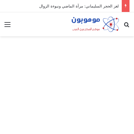
لغز الحجر السليماني: مرآة الماضي ونبوءة الزوال
بحث عن
الق