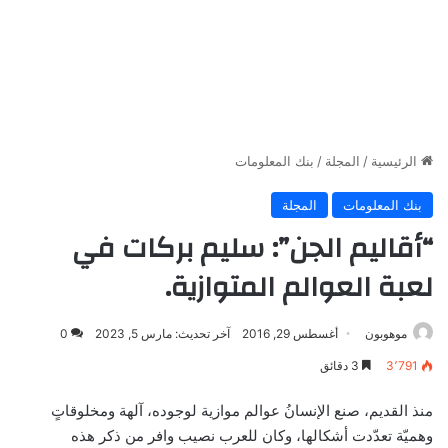
الرئيسية
/
المجلة
/
بنك المعلومات
بنك المعلومات
المجلة
“أقاليم الجن”: سليم بركات في
لعبة العوالم المتوازية.
موهوبون
أغسطس 29, 2016
آخر تحديث: مارس 5, 2023
0
3٬791
3 دقائق
منذ القديم، صنع الإنسانُ عوالم موازية لوجوده، آلهة ومخلوقاتٍ
وهميّة تعدّدت أشكالها، وكان للعرب نصيب وافر من ذكر هذه