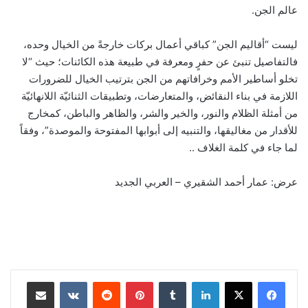
عالم الجن.
ليست “أقاليم الجن” كباقي أعمال بركات خارجةً من الخيال وحده،
فالتفاصيل تنبئ عن حفرٍ ومعرفة في طبيعة هذه الكائنات؛ حيث “لا
تخلو أساطير الأمم وخرافاتهم من الجن بترتيب الخيال للضرورات
اللازمة في بناء النقائض، والمتعارضات، وتطبيقات الثنائيّة اللانهائيّة
من أمثلة الظلام والنور، والخير والشر، والظاهر والباطن، كمخارج
للأقدار من مغاليقها، والتنبيه إلى أبوابها المفتوحة والموصدة”، وفقاً
لما جاء في كلمة الغلاف ..
عرض: عمار أحمد الشقيري – العربي الجديد
لينكدإن
‏Tumblr
بينتيريست
‏Reddit
‏VKontakte
مشاركة عبر البريد