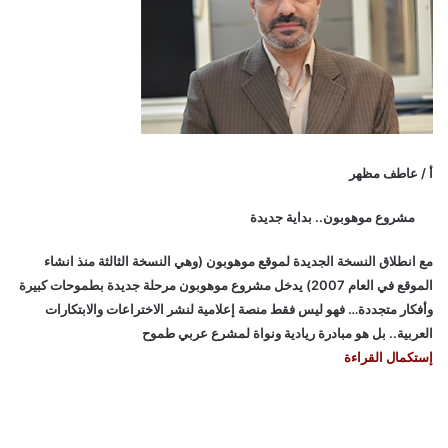
أ / عاطف مظهر
مشروع موهوبون.. بداية جديدة
مع انطلاق النسخة الجديدة لموقع موهوبون (وهي النسخة الثالثة منذ انشاء
الموقع في العام 2007) يدخل مشروع موهوبون مرحلة جديدة بطموحات كبيرة
وأفكار متجددة… فهو ليس فقط منصة إعلامية لنشر الاختراعات والابتكارات
العربية.. بل هو مبادرة ريادية ونواة لمشرع عربي طموح
إستكمال القراءة